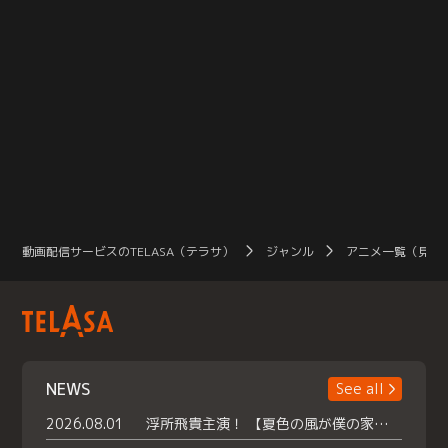
動画配信サービスのTELASA（テラサ）
ジャンル
アニメ一覧（見放
NEWS
See all
2026.08.01
浮所飛貴主演！ 【夏色の風が僕の家にやってきた】 本日よりテラサで独占配信スタート！