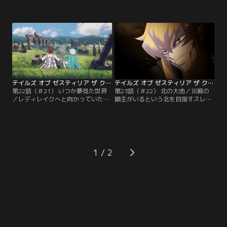
て、ドラゴンが死してなお残す膨大
されたとの知らせを受けたアリーシ
な穢れを協力して浄化したスレイ。
ャは、部下を引き連れてレディレイ
その耳に、レディレイクにいるアリ
クの街へと侵入する。「誰も死ぬこ
ーシャの声が届いた。アリーシャ
とは許さない」という強い決意を持
は、レディレイクに現れた竜巻を鎮
って、街を疾走するアリーシャ。バ
めるべく、スレイの力を借りたいと
ルトロの兵に行く手を阻まれても、
呼びかけたのだ。スレイとの交信は
ひるむことなく進んでいく。
途絶えてしまったが、アリーシャは
民の救助を第一に…。
テイルズ オブ ゼスティリア ザ クロス 第2期 第22話（＃21）
テイルズ オブ ゼスティリア ザ クロス 第2期 第23話（＃22）
第22話（＃21） いつか夢見た世界
第23話（＃22） 北の大地／災禍の
／レディレイクへと向かっていた竜
顕主がいるという北を目指すスレイ
巻の中に存在したドラゴンを、仲間
一行。アリーシャとロゼは、従士と
たちの力を借りて浄化したスレイ。
してスレイを支えたいとの思いか
スレイが受けた穢れの一部を引き受
ら、それぞれエドナ、デゼルと共に
け、そのダメージから長く眠ったま
神依化の練習を続けていた。一方の
まだったアリーシャとロゼも無事に
スレイは、ライラから渡されたもう
目覚め、この先もスレイの従士とし
1冊の「天遺見聞録」を読み進め、
1
て穢れを受けることを決意する。
北に関する記述を見つける。北の地
には世界を構築する力の源泉があ
り…。