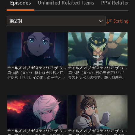
Episodes
Unlimited Related Items
PPV Related I
第2期
Sorting
テイルズ オブ ゼスティリア ザ クロス 第2期 第14話（＃13）
テイルズ オブ ゼスティリア ザ クロス 第2期 第15話（＃14）
第14話（＃13） 穢れなき世界／ロ
第15話（＃14） 風の天族デゼル／
ゼたち「セキレイの羽」の一行と共
ラストンベルの街で、隠し財産を蓄
に新たな地、ローランスへと向かっ
え、口封じに人々を殺めていた司教
ていたスレイたち。道中でハーブの
を暗殺した、ロゼ率いる暗殺ギルド
取り引きをした際、盗品を売りつけ
「風の骨」。スレイがロゼの態度に
られそうになり、犯人から脅しをか
違和感を覚えながらも彼女と朝食を
けられるものの、難なく相手を返り
共にしていると、そこに昨晩スレイ
討ちにするロゼ。スレイは商人とし
を訪ね、なりゆきから酔いつぶれて
ての仕事をきっちりとこなすロゼに
しまったローランス帝国白皇騎士
感心しつつ、夜になると穢れのあり
団・団長のセルゲイが失態の詫びに
ようを自分なりに認識し…。
現れる。
テイルズ オブ ゼスティリア ザ クロス 第2期 第16話（＃15）
テイルズ オブ ゼスティリア ザ クロス 第2期 第17話（＃16）