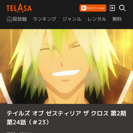
Watch now
見放題
ランキング
ジャンル
レンタル
無料
は
テイルズ オブ ゼスティリア ザ クロス 第2期
第24話（＃23）