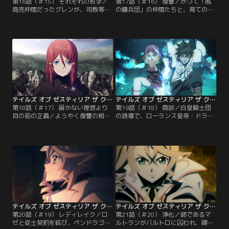
第16話（＃15） それぞれの哲学／
第17話（＃16） 復讐／かつて「風
商売仲間だったグレンが、司教等の
の傭兵団」の仲間たちと、育ての親
手に掛かり、もうこの世にはいない
であるブラドを死に追いやったロー
と悟り、怒りを覚えたロゼ。その思
ランスの皇子・コナン。その居場所
いに応えるように、天族のデゼルは
を突き止めたとの報告を受けたロゼ
ラストンベルの街にある聖堂を破壊
は、コナン皇子に復讐するために旅
しようとする。ライラたちがデゼル
立つ準備を始める。セルゲイより雨
を止めにいく一方、スレイはロゼの
が降り続いたままだと聞き、その理
元へと向かう。姿は見えないが、聖
由を探るため、ローランスの首都・
堂近くで巻き起こる事象をデゼルが
ペンドラゴへ向かうと決めたスレ
引き起こしていると…。
イ。デゼルを気に掛ける中…。
テイルズ オブ ゼスティリア ザ クロス 第2期 第18話（＃17）
テイルズ オブ ゼスティリア ザ クロス 第2期 第19話（＃18）
第18話（＃17） 届かない理想より
第19話（＃18） 商談／白皇騎士団
目の前の正義／ようやく復讐の相手
の誘導で、ローランス皇帝・ドラン
であるコナン皇子を見つけ出したロ
の屋敷を訪れることとなったスレイ
ゼだが、コナンはすでに憑魔と化し
たち。ドランはスレイに対し、ロー
ていた。ロゼの攻撃をものともせ
ランス皇家に伝わる、世界の穢れ
ず、人間離れした力でロゼに襲いか
と“災厄のはじまり”についての伝承
かるコナン。二人の戦いにデゼルが
を語り始める。さらにドランは、ハ
加勢すると、ロゼたちがいた塔が一
イランドのアリーシャが拘束された
気に崩れ落ちてしまう。スレイによ
らしいとスレイに伝える。驚くスレ
って助けられたものの…。
イだったが…。
テイルズ オブ ゼスティリア ザ クロス 第2期 第20話（＃19）
テイルズ オブ ゼスティリア ザ クロス 第2期 第21話（＃20）
第20話（＃19） レディレイク／ロ
第21話（＃20） 浄化／師であるマ
ゼと従士契約を結び、ペンドラゴに
ルトランがバルトロに囚われ、磔に