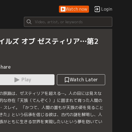
Watch now
Login
イルズ オブ ゼスティリア…第2
Share
Play
Watch Later
の旅路は、ゼスティリアを超える--。人の目には見えな
的な存在「天族（てんぞく）」に囲まれて育った人間の
・スレイ。 「かつて、人間の誰もが天族の姿を見ること
きた」という伝承を信じる彼は、古代の謎を解明し、人
族がともに生きる世界を実現したいという夢を抱いてい