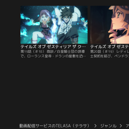
売りつけられそうになり、犯人から脅しを
の態度に違和感を覚えな
かけられるものの、難なく相手を返り討ち
を共にしていると、そこ
にするロゼ。スレイは商人としての仕事を
ね、なりゆきから酔いつ
きっちりとこなすロゼに感心しつつ、夜に
ーランス帝国白皇騎士団
なると穢れのありようを自分なりに認識
が失態の詫びに現れる。
し…。
テイルズ オブ ゼスティリア ザ クロス 第2期 第19話（＃18）
第19話（＃18） 商談／白皇騎士団の誘導
第20話（＃19） レデ
で、ローランス皇帝・ドランの屋敷を訪れ
士契約を結び、ペンドラ
ることとなったスレイたち。ドランはスレ
が死してなお残す膨大な
イに対し、ローランス皇家に伝わる、世界
化したスレイ。その耳に
の穢れと“災厄のはじまり”についての伝承
いるアリーシャの声が届
を語り始める。さらにドランは、ハイラン
は、レディレイクに現れ
ドのアリーシャが拘束されたらしいとスレ
く、スレイの力を借りた
イに伝える。驚くスレイだったが…。
だ。スレイとの交信は途
が、アリーシャは民の救
動画配信サービスのTELASA（テラサ）
ジャンル