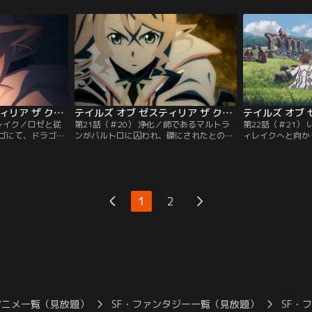
がらも彼女と朝食
デゼルはラストンベルの街にある聖堂を破
けたロゼは、コナ
に昨晩スレイを訪
壊しようとする。ライラたちがデゼルを止
旅立つ準備を始め
ぶれてしまったロ
めにいく一方、スレイはロゼの元へと向か
り続いたままだと
・団長のセルゲイ
う。姿は見えないが、聖堂近くで巻き起こ
め、ローランスの
る事象をデゼルが引き起こしていると…。
うと決めたスレイ
中…。
テイルズ オブ ゼスティリア ザ クロス 第2期 第20話（＃19）
テイルズ オブ ゼスティリア ザ クロス 第2期 第21話（＃20）
ィレイク／ロゼと従
第21話（＃20） 浄化／師であるマルトラ
第22話（＃21）
ゴにて、ドラゴン
ンがバルトロに囚われ、磔にされたとの知
ィレイクへと向か
穢れを協力して浄
らせを受けたアリーシャは、部下を引き連
したドラゴンを、
、レディレイクに
れてレディレイクの街へと侵入する。「誰
化したスレイ。ス
いた。アリーシャ
も死ぬことは許さない」という強い決意を
を引き受け、その
た竜巻を鎮めるべ
持って、街を疾走するアリーシャ。バルト
ままだったアリー
いと呼びかけたの
ロの兵に行く手を阻まれても、ひるむこと
め、この先もスレ
1
2
絶えてしまった
なく進んでいく。
けることを決意す
助を第一に…。
アニメ一覧（見放題）
SF・ファンタジー一覧（見放題）
SF・