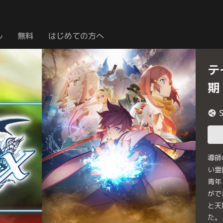
ル
無料
はじめての方へ
テ
期
導師
い霊
青年
がで
と天
た。