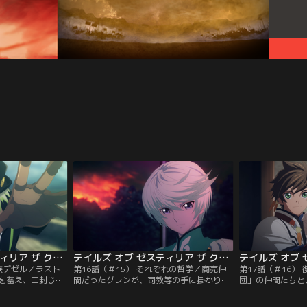
テイルズ オブ ゼスティリア ザ クロス 第2期 第15話（＃14）
テイルズ オブ ゼスティリア ザ クロス 第2期 第16話（＃15）
天族デゼル／ラスト
第16話（＃15） それぞれの哲学／商売仲
第17話（＃16）
を蓄え、口封じに
間だったグレンが、司教等の手に掛かり、
団」の仲間たちと
暗殺した、ロゼ率
もうこの世にはいないと悟り、怒りを覚え
を死に追いやった
」。スレイがロゼ
たロゼ。その思いに応えるように、天族の
ン。その居場所を