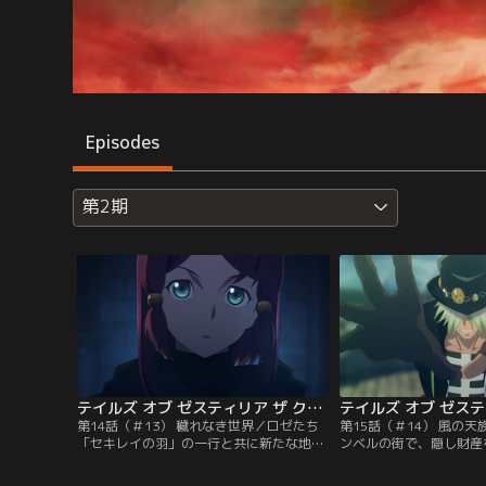
Episodes
第2期
テイルズ オブ ゼスティリア ザ クロス 第2期 第14話（＃13）
第14話（＃13） 穢れなき世界／ロゼたち
第15話（＃14） 風の
「セキレイの羽」の一行と共に新たな地、
ンベルの街で、隠し財産
ローランスへと向かっていたスレイたち。
人々を殺めていた司教を
道中でハーブの取り引きをした際、盗品を
いる暗殺ギルド「風の骨