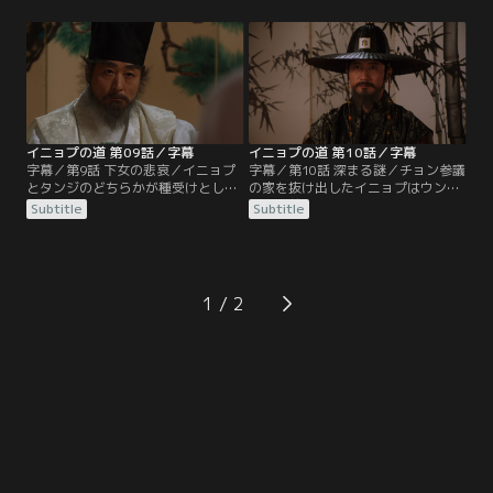
に手渡し、生まれた子の特徴を伝え
に父親の有罪を示す証拠を見せてイ
る。初夜を抜けだし実家へ向かった
ニョプの疑惑を否定する。クク・ユ
ウンギは父チグォンにイニョプから
の遺書の内容を知ったムミョンはヘ
聞いた疑惑を突きつけ、その後、ホ
サンにキム・チグォンの正体につい
家に戻って新婦のユノクを置いて1
て尋ねるが、ヘサンは曖昧に答える
人酔い潰れて寝てしまう。
ばかり。この日、ホ家ではイニョプ
とタンジの杖刑が行われ…。
イニョプの道 第09話／字幕
イニョプの道 第10話／字幕
字幕／第9話 下女の悲哀／イニョプ
字幕／第10話 深まる謎／チョン参議
とタンジのどちらかが種受けとして
の家を抜け出したイニョプはウンギ
売られることになり、その選択を任
の目の前で何者かに連れ去られる。
Subtitle
Subtitle
された2人は窮地に陥る。イニョプ
拷問を受け、父親の遺書を渡せと迫
を行かせたいユノクはタンジとケッ
られるイニョプ。そこへムミョンが
トンに仕掛けを施したくじ引きで決
現れてイニョプを助け出す。イニョ
めればいいと入れ知恵。それを聞い
プ逃亡の知らせにホ家が混乱に陥る
たカン氏はタンジを行かせるよう細
中、プンイはオギを捕らえてユン氏
1
工せよとケットンを脅迫する。そん
に差し出す。マンウォル党の根城で
な中、ムミョンがユン氏に命じら
はヘサンがイニョプを逃がした罪で
れ…。
ムミョンを追及し…。