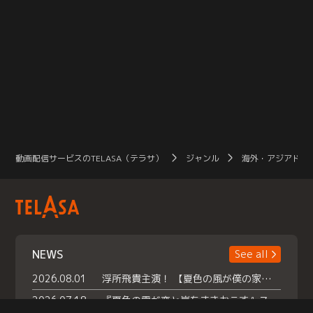
動画配信サービスのTELASA（テラサ）
ジャンル
海外・アジアドラ
NEWS
See all
2026.08.01
浮所飛貴主演！ 【夏色の風が僕の家にやってきた】 本日よりテラサで独占配信スタート！
2026.07.18
『夏色の雲が恋と嵐をまきおこす』スペシャルメイキング 【Part1】2026年７月18日（土）23時30分～配信スタート！話題のシーンの裏側を大公開！豪華キャスト大集合！ 『武宮家 真夏の家族会議』開催！