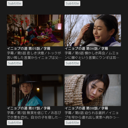
するが、彼の忠僕トックが謀反の証
連れ戻され、水も食事も与えられぬ
Subtitle
Subtitle
人として引き立てられ、戸曹判書キ
まま地下室に監禁される。彼女を忘
ム・チグォンも罪を認めよと迫る。
れられないウンギはイニョプの居場
結局、クク・ユは死罪となり、イニ
所を知るや、すぐさまホ家へ駆けつ
ョプは済州へ官妓として送られるこ
けユノクにイニョプへの手紙を託
とに。ウンギはイニョプの処分を聞
す。そんなウンギに父キム・チグォ
き船着き場へと急ぐが、船が出る直
ンは他の女をめとったらイニョプを
前、イニョプの行き先が変更にな
救うと告げる。太宗の密命を受けた
る。
ウンチャムは…。
イニョプの道 第05話／字幕
イニョプの道 第06話／字幕
字幕／第5話 悲しき決意／トックが
字幕／第6話 懐かしき再会／ムミョ
言い残した言葉からイニョプは父の
ンに嫁ぐという言葉にウンギは耳を
遺書を見つけるが、そこには意味を
疑いイニョプを問い詰める。そこに
Subtitle
Subtitle
成さない文字が並んでいるだけだっ
ユノクが現れ、イニョプをウンギか
た。ホ家に戻るとウンギがイニョプ
ら引き離す。イニョプが勝手に決め
の帰りを待ち構えており、一緒に逃
たムミョンとの結婚をユノクは認め
げようとイニョプの腕を取るがイニ
ず、イニョプに罰を与える。イニョ
ョプは応じない。一方、ウンギとユ
プに拒絶されたウンギは酒に溺れる
ノクの縁談は着々と進み、正式な婚
が、イニョプが下男との婚姻を決意
姻の申し込みがキム家からホ家に送
した本当の理由を聞かされ、すぐさ
られてくる。
ま父のもとへ。
イニョプの道 第07話／字幕
イニョプの道 第08話／字幕
字幕／第7話 無実を信じて／お忍び
字幕／第8話 迫られる選択／イニョ
でホ家を訪れ、自分の子を宿したと
プを牢から連れ出し実家へ向かった
いう娘の老母に会った太宗。老母は
ウンギは父チグォンにイニョプを救
Subtitle
Subtitle
娘と太宗のつながりを示す物を太宗
うよう迫るが、チグォンはイニョプ