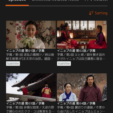
Sorting
イニョプの道 第01話／字幕
イニョプの道 第02話／字幕
字幕／第1話 波乱の幕開け／時は朝
字幕／第2話 父と娘／絹を敷き詰め
鮮王朝第3代王太宗の治世。建国の
させたイニョプは自己嫌悪に陥る
功臣クク・ユの一人娘イニョプは朝
が、ホ家の娘ユノクは人が踏んだ絹
Subtitle
Subtitle
から出かける準備に余念がない。兵
など使えないとムミョンに命じてイ
曹判書ホ・ウンチャムの誕生日の宴
ニョプの家に絹を送りつける。侮辱
に行き、使者として咸興へ行ったま
され怒ったイニョプが咸興へ行こう
ま帰らない父の安否を確かめるため
と家を飛び出すと、門の前に想い人
だ。咸興には初代王・太祖がいる。
ウンギからの手紙が置いてあった。
太祖は兄弟を殺して王位に就いた太
ホ家ではイニョプの靴を履いた下女
宗を憎んでおり太宗の使者を殺すと
タンジが厳しい処罰を受ける。一
噂されていた。
方、咸興では…。
イニョプの道 第03話／字幕
イニョプの道 第04話／字幕
字幕／第3話 非情な現実／大逆の罪
字幕／第4話 裏切りの連鎖／ホ家か
で捕らわれたクク・ユは無実を主張
ら逃げ出したイニョプはムミョンに