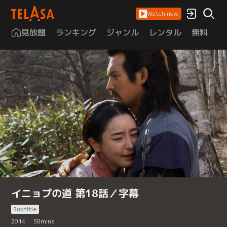
Watch now
見放題
ランキング
ジャンル
レンタル
無料
は
イニョプの道 第18話／字幕
Subtitle
2014
58
mins