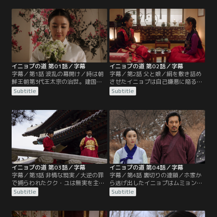
イニョプの道 第01話／字幕
イニョプの道 第02話／字幕
字幕／第1話 波乱の幕開け／時は朝
字幕／第2話 父と娘／絹を敷き詰め
鮮王朝第3代王太宗の治世。建国の
させたイニョプは自己嫌悪に陥る
功臣クク・ユの一人娘イニョプは朝
が、ホ家の娘ユノクは人が踏んだ絹
Subtitle
Subtitle
から出かける準備に余念がない。兵
など使えないとムミョンに命じてイ
曹判書ホ・ウンチャムの誕生日の宴
ニョプの家に絹を送りつける。侮辱
に行き、使者として咸興へ行ったま
され怒ったイニョプが咸興へ行こう
ま帰らない父の安否を確かめるため
と家を飛び出すと、門の前に想い人
だ。咸興には初代王・太祖がいる。
ウンギからの手紙が置いてあった。
太祖は兄弟を殺して王位に就いた太
ホ家ではイニョプの靴を履いた下女
宗を憎んでおり太宗の使者を殺すと
タンジが厳しい処罰を受ける。一
噂されていた。
方、咸興では…。
イニョプの道 第03話／字幕
イニョプの道 第04話／字幕
字幕／第3話 非情な現実／大逆の罪
字幕／第4話 裏切りの連鎖／ホ家か
で捕らわれたクク・ユは無実を主張
ら逃げ出したイニョプはムミョンに
するが、彼の忠僕トックが謀反の証
連れ戻され、水も食事も与えられぬ
Subtitle
Subtitle
人として引き立てられ、戸曹判書キ
まま地下室に監禁される。彼女を忘
ム・チグォンも罪を認めよと迫る。
れられないウンギはイニョプの居場
結局、クク・ユは死罪となり、イニ
所を知るや、すぐさまホ家へ駆けつ