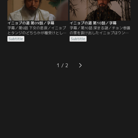
家に戻って新婦のユノクを置いて1
て尋ねるが、ヘサンは曖昧に答える
人酔い潰れて寝てしまう。
ばかり。この日、ホ家ではイニョプ
とタンジの杖刑が行われ…。
イニョプの道 第09話／字幕
イニョプの道 第10話／字幕
字幕／第9話 下女の悲哀／イニョプ
字幕／第10話 深まる謎／チョン参議
とタンジのどちらかが種受けとして
の家を抜け出したイニョプはウンギ
売られることになり、その選択を任
の目の前で何者かに連れ去られる。
Subtitle
Subtitle
された2人は窮地に陥る。イニョプ
拷問を受け、父親の遺書を渡せと迫
を行かせたいユノクはタンジとケッ
られるイニョプ。そこへムミョンが
トンに仕掛けを施したくじ引きで決
現れてイニョプを助け出す。イニョ
めればいいと入れ知恵。それを聞い
プ逃亡の知らせにホ家が混乱に陥る
たカン氏はタンジを行かせるよう細
中、プンイはオギを捕らえてユン氏
1
工せよとケットンを脅迫する。そん
に差し出す。マンウォル党の根城で
な中、ムミョンがユン氏に命じら
はヘサンがイニョプを逃がした罪で
れ…。
ムミョンを追及し…。