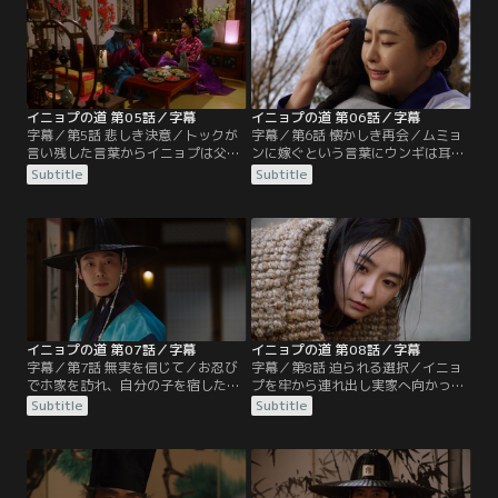
ョプは済州へ官妓として送られるこ
けユノクにイニョプへの手紙を託
とに。ウンギはイニョプの処分を聞
す。そんなウンギに父キム・チグォ
き船着き場へと急ぐが、船が出る直
ンは他の女をめとったらイニョプを
前、イニョプの行き先が変更にな
救うと告げる。太宗の密命を受けた
る。
ウンチャムは…。
イニョプの道 第05話／字幕
イニョプの道 第06話／字幕
字幕／第5話 悲しき決意／トックが
字幕／第6話 懐かしき再会／ムミョ
言い残した言葉からイニョプは父の
ンに嫁ぐという言葉にウンギは耳を
遺書を見つけるが、そこには意味を
疑いイニョプを問い詰める。そこに
Subtitle
Subtitle
成さない文字が並んでいるだけだっ
ユノクが現れ、イニョプをウンギか
た。ホ家に戻るとウンギがイニョプ
ら引き離す。イニョプが勝手に決め
の帰りを待ち構えており、一緒に逃
たムミョンとの結婚をユノクは認め
げようとイニョプの腕を取るがイニ
ず、イニョプに罰を与える。イニョ
ョプは応じない。一方、ウンギとユ
プに拒絶されたウンギは酒に溺れる
ノクの縁談は着々と進み、正式な婚
が、イニョプが下男との婚姻を決意
姻の申し込みがキム家からホ家に送
した本当の理由を聞かされ、すぐさ
られてくる。
ま父のもとへ。
イニョプの道 第07話／字幕
イニョプの道 第08話／字幕
字幕／第7話 無実を信じて／お忍び
字幕／第8話 迫られる選択／イニョ
でホ家を訪れ、自分の子を宿したと
プを牢から連れ出し実家へ向かった
いう娘の老母に会った太宗。老母は
ウンギは父チグォンにイニョプを救
Subtitle
Subtitle
娘と太宗のつながりを示す物を太宗
うよう迫るが、チグォンはイニョプ
に手渡し、生まれた子の特徴を伝え
に父親の有罪を示す証拠を見せてイ
る。初夜を抜けだし実家へ向かった
ニョプの疑惑を否定する。クク・ユ
ウンギは父チグォンにイニョプから
の遺書の内容を知ったムミョンはヘ
聞いた疑惑を突きつけ、その後、ホ
サンにキム・チグォンの正体につい