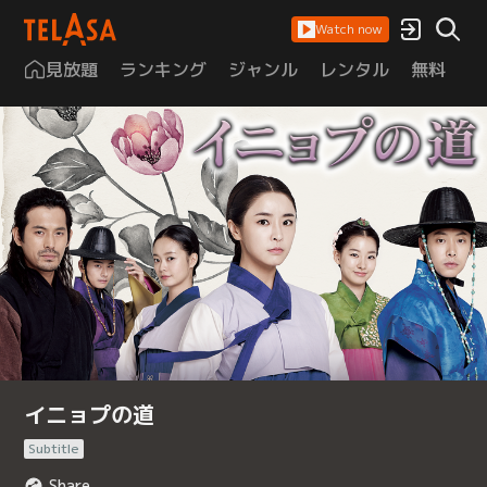
Watch now
見放題
ランキング
ジャンル
レンタル
無料
は
イニョプの道
Subtitle
Share