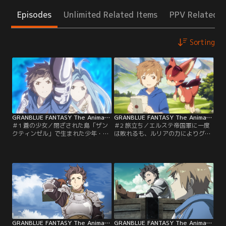
Episodes
Unlimited Related Items
PPV Related I
Sorting
GRANBLUE FANTASY The Animation 第01話
GRANBLUE FANTASY The Animation 第02話
＃1 蒼の少女／閉ざされた島「ザン
＃2 旅立ち／エルステ帝国軍に一度
クティンゼル」で生まれた少年・グ
は敗れるも、ルリアの力によりグラ
ラン。彼は大いなる空へ飛び立つ夢
ンは再び立ち上がる。そして彼はル
を抱き、相棒のビィを連れて日々鍛
リアの導きで星晶獣・バハムートを
錬に励んでいた。そんなグラン達が
召喚し、帝国軍を退けた。力を使い
暮らす平穏な島に、突如響き渡る轟
果たし、気を失ったグランは、夢の
音。音の方向を見上げた彼らは、空
中で幼き日の記憶を回想する。かつ
に浮かぶ軍艦の姿とそこから落ちる
て手にした、彼方にいる父からの手
光を目撃する。光の落ちた方向を目
紙--。「星の島、イスタルシアで待
指し、立ち入りが禁じられている森
つ」と書かれたその手紙こそが、彼
を進むグランとビィ…。【提供：バ
が空の冒険に憧れる理由…。【提
ンダイチャンネル】
供：バンダイチャンネル】
GRANBLUE FANTASY The Animation 第03話
GRANBLUE FANTASY The Animation 第04話