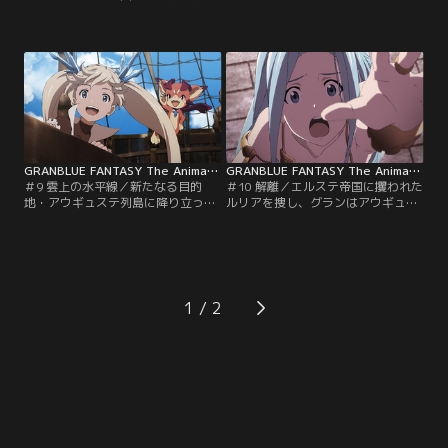
のグラン達。イオの呼びかけにより
ンターのマリーとカルバが、お宝を
敵が怯んだ一瞬の隙をつき、彼らは
求めて探索を行っていた。同じ頃、
どうにか危機を脱することができ
アウギュステに向かう道中で補給の
た。しかし、出口を塞がれ退路を失
ためにとある島に立ち寄ったグラン
った一行は、ザカ大公の手がかりを
達は、シェロカルテから遺跡調査の
求めてさらなる深部へと踏み込んで
依頼を持ち掛けられる。シェロの依
行く。何者かからの呼び声が聞こえ
頼を受け、森の奥深くに佇む遺跡に
るというルリアの案内で辿り着いた
辿り着いた一行。ところが突如足元
のは、地下に隠された秘密工場。
の石畳が崩れ…。【提供：バンダイ
【提供：バンダイチャンネル】
チャンネル】
GRANBLUE FANTASY The Animation 第09話
GRANBLUE FANTASY The Animation 第10話
＃9 雲上の水平線／新たなる目的
＃10 解離／エルステ帝国に攫われた
地・アウギュステ列島に降り立った
ルリアを捜し、グランはアウギュス
グランサイファー。美しい水資源に
テの街を駆ける。同じ頃、帝国軍に
恵まれた島とされるアウギュステだ
より騎空艇の発着場が制圧され、ル
が、グラン達は到着早々に海岸線に
リアを連れたポンメルンはアウギュ
漂着したヘドロのような塊を目にす
ステを発とうとしていた。帝国軍の
る。観光地とは思えない惨状を見て
蛮行に街の人々は傷付き、責任を感
戸惑う一行に声をかけたのは、ラカ
じて胸を痛めるルリア。そんな彼女
1
ムの旧縁で傭兵の男・オイゲンだっ
をポンメルンは「破壊のための道
た。彼曰く、ここ最近エルステ帝国
具」と呼び、さらに苦しめる…。
がアウギュステの海で…。【提供：
【提供：バンダイチャンネル】
バンダイチャンネル】