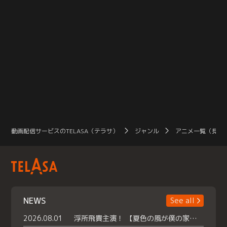
動画配信サービスのTELASA（テラサ）
ジャンル
アニメ一覧（見放
NEWS
See all
2026.08.01
浮所飛貴主演！ 【夏色の風が僕の家にやってきた】 本日よりテラサで独占配信スタート！