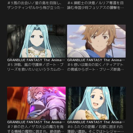
＃3 風の出会い／星の島を目指し、
＃4 操舵士の決意／ルリア奪還を目
ザンクティンゼルから飛び立ったグ
論む帝国少将フュリアスの襲撃を受
ラン達。しかし、カタリナの小型騎
け、追い詰められたグラン達。彼ら
空艇の操縦はおぼつかず、一行は近
の逃亡を助けたのは、操舵士の男・
くの島に不時着を試みる。墜落同然
ラカムだった。一行は島から旅立つ
の着陸ではあるものの、彼らはどう
ため、ラカムを操舵士として迎え入
にか新たな島へと到着した。降り立
れたいと提案するも断られてしま
ったのはポート・ブリーズ群島の一
う。彼は幼い頃に魅せられた、古び
部、エインガナ島。風を司る守り
た騎空艇・グランサイファーでなけ
神・ティアマトが祀られる、穏やか
れば飛びたくないと語る。数年前に
な風の吹く島だった…。【提供：バ
ラカムが空を飛ぶことを…。【提
ンダイチャンネル】
供：バンダイチャンネル】
GRANBLUE FANTASY The Animation 第05話
GRANBLUE FANTASY The Animation 第06話
＃5 決戦、嵐の守護神／ポート・ブ
＃6 想いは陽炎の如く／ティアマト
リーズを救いたいというラカムの覚
の脅威からポート・ブリーズ群島を
悟を受け取ったかのように、グラン
救い、グラン達は新たなる島へと旅
サイファーは沈黙を破り飛び立っ
立つ。辿り着いた先は溶岩の河が流
た。強風の中、数々の飛来物や乱気
れ、その熱を利用した鉄鋼業が盛ん
流を避ける見事な操舵を見せるラカ
なバルツ公国。そこでは彼らに仕事
ム。そうした彼の技術により、グラ
の依頼をしたいと、よろず屋のシェ
ン達は星晶獣・ティアマトが待ち構
ロカルテが待ち構えていた。シェロ
える黒雲の塊へと辿り着く。険しい
の紹介で出会った依頼主は、バルツ
道程の末に相対したティアマトは、
公国の特務官。つまり国の重要機密
エルステ帝国軍の策略により…。
に関わる秘密諜報員であった。【提
【提供：バンダイチャンネル】
供：バンダイチャンネル】
GRANBLUE FANTASY The Animation 第07話
GRANBLUE FANTASY The Animation 第08話
＃7 鉄の巨人／ザカ大公の魔力を発
＃8 ふたりの距離／石壁に囲まれた
する機械の魔物に囲まれ、絶体絶命
薄暗い遺跡。そこではトレジャーハ