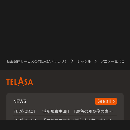
動画配信サービスのTELASA（テラサ）
ジャンル
アニメ一覧（見放
NEWS
See all
2026.08.01
浮所飛貴主演！ 【夏色の風が僕の家にやってきた】 本日よりテラサで独占配信スタート！
2026.07.18
『夏色の雲が恋と嵐をまきおこす』スペシャルメイキング 【Part1】2026年７月18日（土）23時30分～配信スタート！話題のシーンの裏側を大公開！豪華キャスト大集合！ 『武宮家 真夏の家族会議』開催！
2026.07.15
救命医・遥（今田）の《心揺さぶる過去》や、 麻酔科医・権野（船越英一郎）の《謎多きプライベート》など… 《知られざるエピソード》を独占配信！