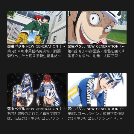
イの優勝者として注目を集める坂道
る魂の走りに、熱い鼓動を感じる坂
だが、不調から抜け出せず、不安で
道。自らを奮い立たせ、懸命にペダ
萎縮してしまう。一方、箱根学園は
ルを回し、葦木場に迫る！一方、田
2年生の葦木場拓斗を送り込んでき
所の卒業レースとなる「湾岸クリテ
た。202cmという長身を活かし
リウム」では、鳴子と青八木もエー
た“メトロノームダンシング”で他を
ススプリンターの座を賭けて勝負！
圧倒する葦木場に対し…。
弱虫ペダル NEW GENERATION（第三期） 第05話
弱虫ペダル NEW GENERATION（第三期） 第06話
第5話 自転車異種格闘技場／順調に
第6話 鳴子vs御堂筋／総北を強くす
滑り出したと思える新生総北だった
る答えを求め、地元・大阪で草トラ
が、今泉は3年生が抜けてチーム全
ックレースに参加する鳴子。スピー
体のレベルが下がることを懸念して
ド自慢のスプリンターたちを蹴散ら
いた。そして鳴子に対して、チーム
し、自分が強くなっていることを実
が勝つためにオールラウンダーにな
感する鳴子だったが、そこに京都伏
れと言い放つ。自分はスプリンター
見高校のエース御堂筋翔が現れる。
であると反発しつつも、先輩の抜け
「大切なもの」を賭けた勝負を持ち
た穴の大きさを痛感していた鳴子
掛ける御堂筋に、鳴子は全力のスプ
は、ある決意を胸に地元大阪に向か
リントで挑む！そして御堂筋も更な
う…。
る強さを求めていた…！
弱虫ペダル NEW GENERATION（第三期） 第07話
弱虫ペダル NEW GENERATION（第三期） 第08話
第7話 最後の走行会／箱根学園で
第8話 ゴールライン／箱根学園恒例
は、伝統の3年生追い出しファンラ
の3年生追い出しファンライド。福
イドが行われようとしていた。
富ら3年に「今から超えます！」と
120kmにも及ぶファンライドは、ス
宣言した泉田は新開と対戦し、成長
タート早々福富たち3年vs泉田たち
した姿を見せつける。そしてレース