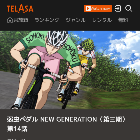
Watch now
見放題
ランキング
ジャンル
レンタル
無料
は
弱虫ペダル NEW GENERATION（第三期）
第14話