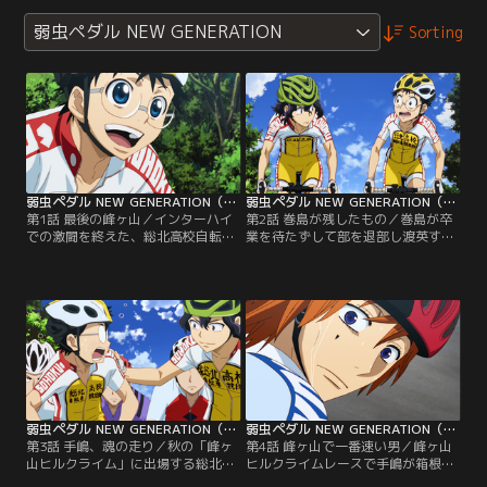
弱虫ペダル NEW GENERATION
Sorting
弱虫ペダル NEW GENERATION（第三期） 第01話
弱虫ペダル NEW GENERATION（第三期） 第02話
第1話 最後の峰ヶ山／インターハイ
第2話 巻島が残したもの／巻島が卒
での激闘を終えた、総北高校自転車
業を待たずして部を退部し渡英する
競技部。1年の小野田坂道は、同級
というショックから抜け出せず、一
生の今泉や鳴子と共に、ニューバイ
人調子が上がらない坂道。練習でも
クに乗り換え、3年生が抜ける新生
空回りしている坂道に、同じく巻島
チームとしての新たな闘いに向けて
からクライマーとしての魂を受け継
走り出していた。総北の新キャプテ
いだ手嶋が「ゆっくりでいい」と語
ンに任命された手嶋も、盟友の青八
りかける。一方、箱根学園も新キャ
木と共に連覇を目指し動き出す。そ
プテンに泉田が任命され今年の雪辱
んな中坂道は憧れの先輩である巻島
を果たすべく新生チームが始動。そ
から、ある事を告げられる…。
の中には新たなメンバーが…。
弱虫ペダル NEW GENERATION（第三期） 第03話
弱虫ペダル NEW GENERATION（第三期） 第04話
第3話 手嶋、魂の走り／秋の「峰ヶ
第4話 峰ヶ山で一番速い男／峰ヶ山
山ヒルクライム」に出場する総北高
ヒルクライムレースで手嶋が箱根学
校の坂道、今泉、手嶋。インターハ
園の次期エース葦木場を相手に見せ