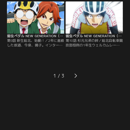
新世代の本気レースに！箱根学園
は山岳区間に突入、東堂と真波のク
の“王者”としての意志を受け継ぐた
ライム勝負へ。どこか思い悩む様子
め、そして憧れである3年たちを超
の真波に、東堂が語り掛け…。一
えようとする新世代と、それを迎え
方、福富と荒北、葦木場と黒田のエ
撃つ3年生。
ースとエースアシストのコンビ同士
も熱い火花を散らす！
弱虫ペダル NEW GENERATION（第三期） 第09話
弱虫ペダル NEW GENERATION（第三期） 第10話
第9話 新生総北、始動！／2年に進級
第10話 杉元兄弟の絆／総北自転車競
した坂道、今泉、鳴子。インターハ
技部恒例の1年生ウェルカムレース
イで優勝した総北自転車競技部に
が始まった。その中には2年生杉元
は、多くの新入生が入部し、手嶋や
の姿が。ひそかに練習を重ね、レギ
青八木も手ごたえを感じていた。し
ュラーの座を狙う杉元に、今泉たち
かし、初めて部の先輩となった坂道
もエールを送る。しかし、同じくワ
は戸惑うばかり…。そんな新入部員
ンツーフィニッシュによるインハイ
の中には、中学から活躍していた鏑
メンバー入りを狙う鏑木と段竹は凄
1
木一差と段竹竜包の姿も。
まじいスピードでレースをリードす
る。それでも諦めない杉元は…。