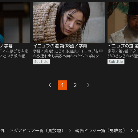
の前に想い人ウン
ニョプは済州へ官妓として送られること
つけユノクにイニ
った。ホ家ではイ
に。ウンギはイニョプの処分を聞き船着き
んなウンギに父キ
タンジが厳しい処
場へと急ぐが、船が出る直前、イニョプの
めとったらイニョ
では…。
行き先が変更になる。
の密命を受けたウ
話／字幕
イニョプの道 第08話／字幕
イニョプの道 
じて／お忍びでホ家
字幕／第8話 迫られる選択／イニョプを牢
字幕／第9話 下
たという娘の老母
から連れ出し実家へ向かったウンギは父チ
ジのどちらかが種
と太宗のつながり
グォンにイニョプを救うよう迫るが、チグ
になり、その選択
Subtitle
Subtitle
、生まれた子の特
ォンはイニョプに父親の有罪を示す証拠を
陥る。イニョプを
だし実家へ向かっ
見せてイニョプの疑惑を否定する。クク・
ジとケットンに仕
イニョプから聞い
ユの遺書の内容を知ったムミョンはヘサン
決めればいいと入
後、ホ家に戻って
にキム・チグォンの正体について尋ねる
ン氏はタンジを行
1
2
人酔い潰れて寝て
が、ヘサンは曖昧に答えるばかり。この
ットンを脅迫する
日、ホ家ではイニョプとタンジの杖刑が行
ユン氏に命じられ
われ…。
海外・アジアドラマ一覧（見放題）
韓流ドラマ一覧（見放題）