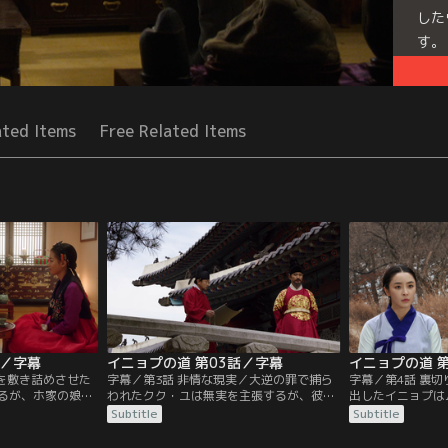
した
す。
Seri
ated Items
Free Related Items
話／字幕
イニョプの道 第03話／字幕
イニョプの道 
絹を敷き詰めさせた
字幕／第3話 非情な現実／大逆の罪で捕ら
字幕／第4話 裏
るが、ホ家の娘ユ
われたクク・ユは無実を主張するが、彼の
出したイニョプは
使えないとムミョ
忠僕トックが謀反の証人として引き立てら
水も食事も与えら
Subtitle
Subtitle
に絹を送りつけ
れ、戸曹判書キム・チグォンも罪を認めよ
れる。彼女を忘れ
ョプが咸興へ行こ
と迫る。結局、クク・ユは死罪となり、イ
プの居場所を知る