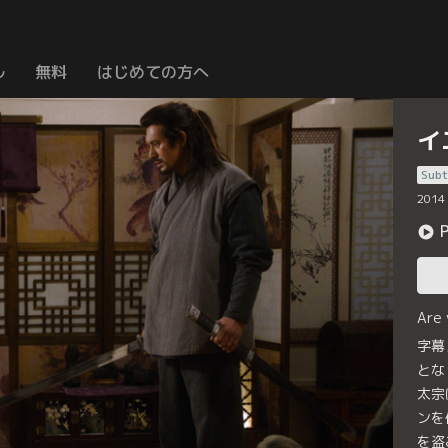
ル
無料
はじめての方へ
イ
Subt
2014
Are
字幕
とな
太宗
ンを
を盗