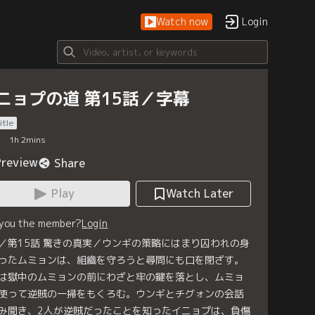
Watch now
Login
ニョプの道 第15話／字幕
itle
1
h
2
mins
Preview
Share
Play
Watch Later
 you the member?
Login
／第15話 驚きの真実／ウンギの策略にはまり囚われの身
ったムミョンは、組織を守ろうと尋問にも口を閉ざす。
は獄中のムミョンの前にわざと牢の鍵を落とし、ムミョ
使って逆賊の一掃をもくろむ。ウンギとチグォンの会話
み聞き、2人が逆賊だったことを知ったイニョプは、負傷