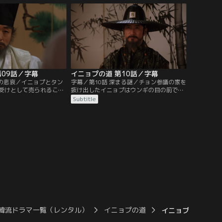
ョプへの手紙を託す。そ
逃げようとイニョプの腕を取るがイニョプ
ム・チグォンは他の女を
は応じない。一方、ウンギとユノクの縁談
プを救うと告げる。太宗
は着々と進み、正式な婚姻の申し込みがキ
ンチャムは…。
ム家からホ家に送られてくる。
第09話／字幕
イニョプの道 第10話／字幕
女の悲哀／イニョプとタン
字幕／第10話 深まる謎／チョン参議の家を
受けとして売られること
抜け出したイニョプはウンギの目の前で何
を任された2人は窮地に
者かに連れ去られる。拷問を受け、父親の
Subtitle
行かせたいユノクはタン
遺書を渡せと迫られるイニョプ。そこへム
掛けを施したくじ引きで
ミョンが現れてイニョプを助け出す。イニ
れ知恵。それを聞いたカ
ョプ逃亡の知らせにホ家が混乱に陥る中、
かせるよう細工せよとケ
プンイはオギを捕らえてユン氏に差し出
。そんな中、ムミョンが
す。マンウォル党の根城ではヘサンがイニ
…。
ョプを逃がした罪でムミョンを追及し…。
韓流ドラマ一覧（レンタル）
イニョプの道
イニョプの道 第1