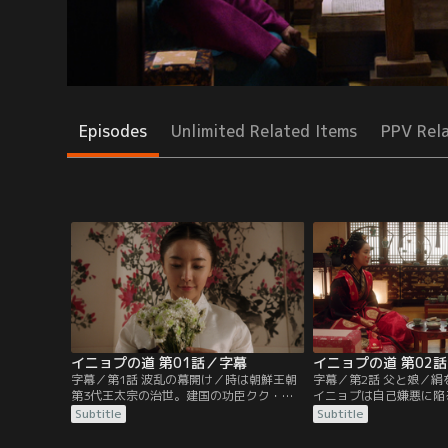
Episodes
Unlimited Related Items
PPV Rel
イニョプの道 第01話／字幕
イニョプの道 第02
字幕／第1話 波乱の幕開け／時は朝鮮王朝
字幕／第2話 父と娘／
第3代王太宗の治世。建国の功臣クク・ユ
イニョプは自己嫌悪に陥
の一人娘イニョプは朝から出かける準備に
ノクは人が踏んだ絹など
Subtitle
Subtitle
余念がない。兵曹判書ホ・ウンチャムの誕
ンに命じてイニョプの家
生日の宴に行き、使者として咸興へ行った
る。侮辱され怒ったイニ