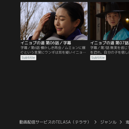
まま帰らない父の安否を確かめるためだ。
うと家を飛び出すと、門
咸興には初代王・太祖がいる。太祖は兄弟
ギからの手紙が置いてあ
を殺して王位に就いた太宗を憎んでおり太
ニョプの靴を履いた下女
宗の使者を殺すと噂されていた。
罰を受ける。一方、咸興
イニョプの道 第06話／字幕
イニョプの道 第07
字幕／第6話 懐かしき再会／ムミョンに嫁
字幕／第7話 無実を信
ぐという言葉にウンギは耳を疑いイニョプ
を訪れ、自分の子を宿し
を問い詰める。そこにユノクが現れ、イニ
に会った太宗。老母は娘
Subtitle
Subtitle
ョプをウンギから引き離す。イニョプが勝
を示す物を太宗に手渡し
手に決めたムミョンとの結婚をユノクは認
徴を伝える。初夜を抜け
めず、イニョプに罰を与える。イニョプに
たウンギは父チグォンに
拒絶されたウンギは酒に溺れるが、イニョ
た疑惑を突きつけ、その
プが下男との婚姻を決意した本当の理由を
新婦のユノクを置いて1
聞かされ、すぐさま父のもとへ。
しまう。
動画配信サービスのTELASA（テラサ）
ジャンル