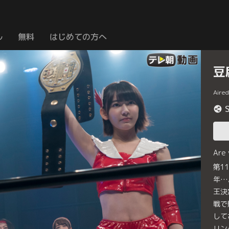
ル
無料
はじめての方へ
豆
Aire
Are
第1
年…
王決
戦で
して
リン