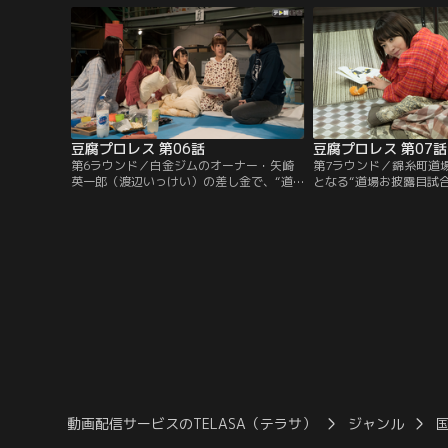
ロレスラーで、引退後は豆腐店の傍
ルド・アイドル・プロレ
ら、“錦糸町道場”を経営していた。
録するためには、選手が
ければならないという。
豆腐プロレス 第06話
豆腐プロレス 第07話
第6ラウンド／白金ジムのオーナー・矢崎
第7ラウンド／錦糸町道
英一郎（渡辺いっけい）の差し金で、“道
となる“道場お披露目試
場お披露目試合”をすることになった、宮
続く中、宮脇咲良は偶然
脇咲良ら錦糸町道場のメンバー6人。初試
ーレスラーたちの素顔に
合に向けてトレーニング合宿に励む咲良た
タリー番組に目を留める
ちは、試合に向けてお揃いのジャージを作
ろうと盛り上がる。だが、そんなある夜、
木崎ゆりあが荷物をまとめて道場を出て行
ってしまった。
動画配信サービスのTELASA（テラサ）
ジャンル