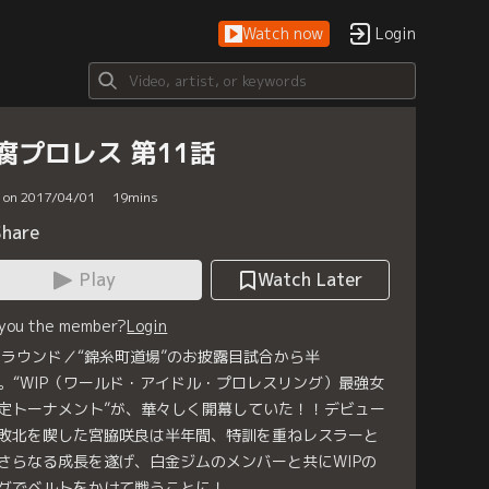
Watch now
Login
腐プロレス 第11話
d on 2017/04/01
19
mins
Share
Play
Watch Later
 you the member?
Login
1ラウンド／“錦糸町道場”のお披露目試合から半
。“WIP（ワールド・アイドル・プロレスリング）最強女
定トーナメント”が、華々しく開幕していた！！デビュー
敗北を喫した宮脇咲良は半年間、特訓を重ねレスラーと
さらなる成長を遂げ、白金ジムのメンバーと共にWIPの
グでベルトをかけて戦うことに！