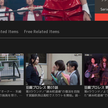
Seri
ated Items
Free Related Items
豆腐プロレス 第03話
豆腐プロレス 第
”オーナー・矢崎
第3ラウンド／“錦糸町道場”の復活を目指
第4ラウンド／よ
の挑発を受け、プ
す宮脇咲良は高校でスカウトを開始。読者
た“錦糸町道場”
決めた宮脇咲良。
モデルとして活躍する加藤玲奈、吹奏楽部
由依の指導による
道場”が、現役女子
でサックスを担当する万年補欠の古畑奈
た。だが、プロレ
ーグ“WIP（ワー
和、ケンカ好きな不良・木崎ゆりあなど、
い宮脇咲良たちは