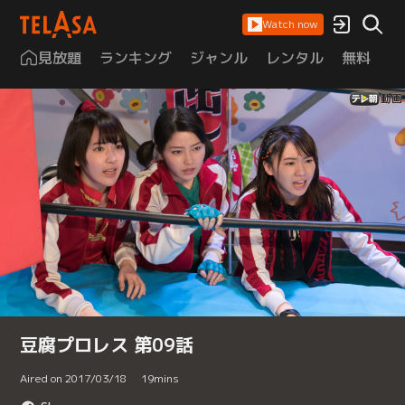
Watch now
見放題
ランキング
ジャンル
レンタル
無料
は
豆腐プロレス 第09話
Aired on 2017/03/18
19
mins