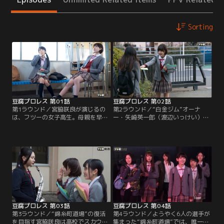
Sorting
豆腐プロレス 第01話
豆腐プロレス 第02話
第1ラウンド／宮脇咲良が演じるの
第2ラウンド／“白金ジム”オーナ
は、フツーの女子高生。母親を早く
ー・矢崎英一郎（渡辺いっけい）の
に亡くし、豆腐店とプロレス道場を
挑発を受け、プロレスに挑戦するこ
営む、父、ウロボロス洋平（菅原大
とを決めた宮脇咲良。しかし咲良た
吉）と暮らしていた。洋平はかつて
ち“錦糸町道場”が、現役女子高生だ
チャンピオンにまで登りつめたプロ
けの女子プロレスリーグ“WIP（ワー
レスラーで、引退後は豆腐店の傍
ルド・アイドル・プロレスリン
ら、“錦糸町道場”を経営していた。
グ）”に登録するためには、選手が6
人所属していなければならないとい
う。
豆腐プロレス 第03話
豆腐プロレス 第04話
第3ラウンド／“錦糸町道場”の復活
第4ラウンド／ようやく6人の選手が
を目指す宮脇咲良は高校でスカウト
集まった“錦糸町道場”では、唯一の