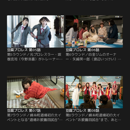
を開始。読者モデルとして活躍する
経験者・横山由依の指導によるトレ
加藤玲奈、吹奏楽部でサックスを担
ーニングがはじまった。だが、プロ
当する万年補欠の古畑奈和、ケンカ
レスについて何の知識もない宮脇咲
好きな不良・木崎ゆりあなど、咲良
良たちは、地味で過酷な練習に戸惑
が懸命に説得するも、皆プロレスに
うばかり。向井地美音は運動神経の
まったく興味を示さない。そんなと
なさに自信を失い、木崎ゆりあは
き、“白金ジム”オーナー・矢崎英一
「受け身よりも早く技を教えろ！」
郎（渡辺いっけい）が、ふらりとや
と言い放つ始末で、道場には早くも
って来た。
不協和音が響きはじめる…。
豆腐プロレス 第05話
豆腐プロレス 第06話
第5ラウンド／元プロレスラー・坂
第6ラウンド／白金ジムのオーナ
巻流司（今野浩喜）がトレーナーに
ー・矢崎英一郎（渡辺いっけい）の
決定し、いよいよ本格始動すること
差し金で、“道場お披露目試合”をす
になった“錦糸町道場”。宮脇咲良ら
ることになった、宮脇咲良ら錦糸町
メンバーは、坂巻の独特の指導法に
道場のメンバー6人。初試合に向け
戸惑いつつもトレーニングを開始す
てトレーニング合宿に励む咲良たち
る。だが、向井地美音だけは「プロ
は、試合に向けてお揃いのジャージ
レスをやめる」と咲良に宣言して以
を作ろうと盛り上がる。だが、そん
降、まったく練習に顔を出さなくな
なある夜、木崎ゆりあが荷物をまと
っていた。咲良は、高校でも美音に
めて道場を出て行ってしまった。
避けられ続けていた…。
豆腐プロレス 第07話
豆腐プロレス 第08話
第7ラウンド／錦糸町道場初の大イ
第8ラウンド／錦糸町道場初の大イ
ベントとなる“道場お披露目試合”に
ベント“お披露目試合”まで、あと7
向けた特訓が続く中、宮脇咲良は偶
日。矢崎英一郎（渡辺いっけい）に
然、白金ジムのスターレスラーたち
よる突然の記者発表により、白金ジ