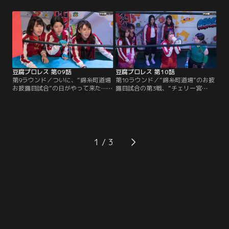
の素顔に迫ったドキュメンタリー番
ムのメンバーと対戦することを知っ
組に目を留める。
た宮脇咲良らは、がく然。でも、こ
うなったらやるしかないと腹をくく
って練習に励む。そんな中、古畑奈
和が風邪をひいて、練習を欠席。
豆腐プロレス 第09話
豆腐プロレス 第10話
第9ラウンド／ついに、“錦糸町道場
第10ラウンド／“錦糸町道場”のお披
お披露目試合”の日がやって来た…！
露目試合の第3戦、“チェリー宮
緊張しつつも気持ちが高ぶる、宮脇
脇”こと宮脇咲良VS“コマネチ湯
咲良たち。しかし、風邪をひいてず
本”こと湯本亜美の対決がはじまっ
っと練習を休んでいた古畑奈和が、
た…！湯本の激しい攻撃にダメージ
開幕時間になっても現れない。仕方
を受けながらも、何度も何度も立ち
なく、咲良たちは5人でリングに立
上がる咲良…。道場の片隅で試合を
ち、観客へのあいさつを行うこと
見つめる松井珠理奈は、苦しくても
1
に…。そんな中、矢崎英一郎（渡辺
リングの上で瞳を輝かせる咲良に、
いっけい）がモニター越しに、対戦
何かを感じて…！？はたして咲良の
カードを発表した。
デビュー戦の行方は…！？