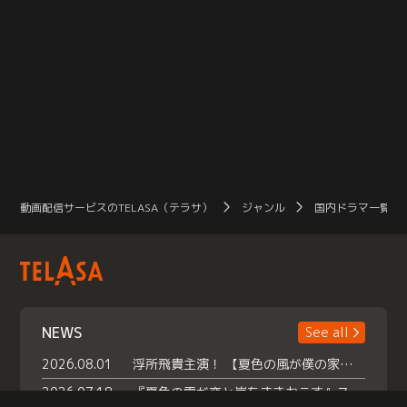
動画配信サービスのTELASA（テラサ）
ジャンル
国内ドラマ一覧（
NEWS
See all
2026.08.01
浮所飛貴主演！ 【夏色の風が僕の家にやってきた】 本日よりテラサで独占配信スタート！
2026.07.18
『夏色の雲が恋と嵐をまきおこす』スペシャルメイキング 【Part1】2026年７月18日（土）23時30分～配信スタート！話題のシーンの裏側を大公開！豪華キャスト大集合！ 『武宮家 真夏の家族会議』開催！