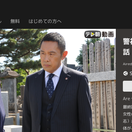
ル
無料
はじめての方へ
警
話
Aire
Are
最終
女性
志）
体が