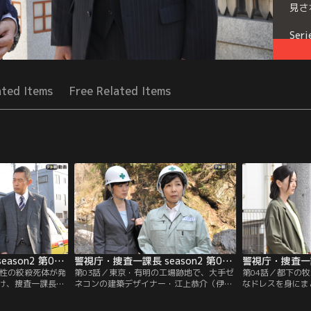
見さ
Seri
ated Items
Free Related Items
警視庁・捜査一課長 season2 第02話
警視庁・捜査一課長 season2 第03話
男性の絞殺死体が発
第03話／東京・有明の工場跡地で、大手ゼ
第04話／都下の
け、捜査一課長・
ネコンの建築デザイナー・江上恭介（伊藤
なドレスを身にま
現場に急行する。
洋三郎）の刺殺死体が発見された。一報を
発見された。臨場
の業務上横領で逮捕
受けて臨場した捜査一課長・大岩純一（内
一（内藤剛志）や