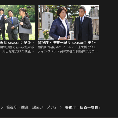
心から離れたのどかな牧
けつけた。被害者は近隣に住むセレブな主
違いな女性の死体が見つ
婦かと思われたが、平井真琴（斉藤由貴）
。一方、平井真琴（斉藤
は彼女のファッションと装飾品が微妙に合
にベーカリーのワゴン車
っていないことを指摘する。
気づく。
警視庁・捜査一課長 season2 第09話
警視庁・捜査一課長 season2 第10話（最終話）
巣鴨の公園で若い女性の絞
最終回2時間スペシャル／千住大橋でウエ
、知らせを受けた捜査一
ディングドレス姿の女性の刺殺体が見つか
内藤剛志）は現場に急行
った。捜査一課長・大岩純一（内藤剛志）
流商社勤務の清田暁美
が現場に急行するが、第一発見者が通報し
ァッションにも一切手抜
ている間に遺体がこつ然と消えた！？程な
女子力”を持つ“キラキラ
く、板橋区内の神社で遺体が発見されたと
た。
連絡が入るが…なぜ遺体は移動したのか？
警視庁・捜査一課長シーズン2
警視庁・捜査一課長 season2