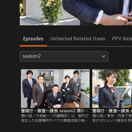
Episodes
Unlimited Related Items
PPV Rel
season2
警視庁・捜査一課長 season2 第01話
第01話／大岩純一（内藤剛志）は、都内で
第02話／東京・月島で
発生した凶悪事件すべての捜査本部の指揮
見されたという報告を受
を執る、警視庁・捜査一課長。今、大岩は
大岩純一（内藤剛志）は
窮地に立たされていた…。実は10年前、大
被害者は8年前、3億円