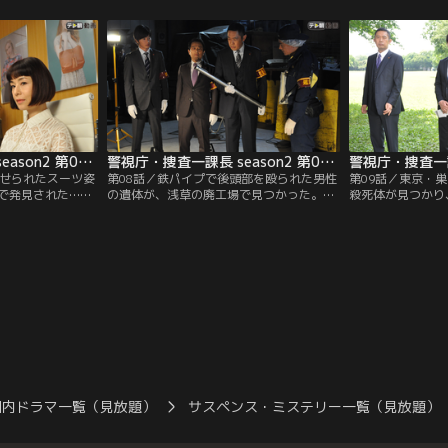
を受けた元信用金庫
藤剛志）らは、“バンザイ”のように両手を
（田中圭）は、都
）で、1週間前に
挙げた姿勢の遺体に驚く。
場の真ん中で、場
りだった。
かったことに驚く
由貴）は現場近く
が停まったことに
警視庁・捜査一課長 season2 第07話
警視庁・捜査一課長 season2 第08話
乗せられたスーツ姿
第08話／鉄パイプで後頭部を殴られた男性
第09話／東京・
で発見された…！
の遺体が、浅草の廃工場で見つかった。発
殺死体が見つかり
（田中圭）と共に
見したのは、交番勤務の巡査部長・本淵
課長・大岩純一（
課長・大岩純一
（西田健）。出前を届けに来た秋葉原のラ
する。被害者は一
に鈍器で殴られた
ーメン店・店員（草野イニ）が、指定され
（清水由紀）でフ
わらず、ボート内
た場所が立ち入り禁止になっていたため、
きがなく、高い“
に気づく。
パトロールで通りかかった本淵に相談。念
女子”のようだっ
のため中に入ってみたところ、死体を発見
したという。
国内ドラマ一覧（見放題）
サスペンス・ミステリー一覧（見放題）