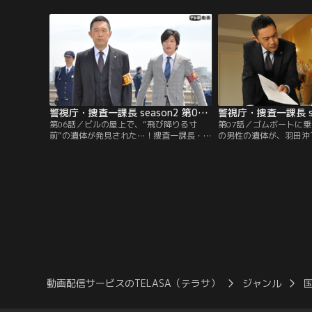
岩が殺人容疑で逮捕し、実刑判決を受けて
され、懲役10年の判決
服役していた中谷静江（渡辺えり）が出所
職員・矢崎司（小宮孝泰
後に突然、再審を請求し冤罪を主張したの
刑務所を仮出所したばか
だ。
警視庁・捜査一課長 season2 第06話
第06話／ビルの屋上で、“飛び降りる寸
第07話／ゴムボートに
前”の遺体が発見された…！捜査一課長・大
の男性の遺体が、羽田沖
岩純一（内藤剛志）が運転担当刑事・刑部
運転担当刑事・刑部公平
公平（田中圭）と共に臨場すると、柵の手
現場に駆けつけた捜査一
前でうつぶせに倒れている男性の遺体が目
（内藤剛志）は、後頭部
に入った。胸ポケットには遺書もあり、ど
ような痕があるにもかか
うやら飛び降り自殺をしようとしてつまず
の血液の量が少ないこと
き、鉄柵に側頭部を強打したらしい。
動画配信サービスのTELASA（テラサ）
ジャンル