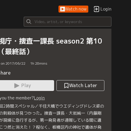
Watch now
Login
視庁・捜査一課長 season2 第10
（最終話）
d on 2017/06/22
1
h
28
mins
Share
Play
Watch Later
 you the member?
Login
回2時間スペシャル／千住大橋でウエディングドレス姿の
の刺殺体が見つかった。捜査一課長・大岩純一（内藤剛
が現場に急行するが、第一発見者が通報している間に遺
こつ然と消えた！？程なく、板橋区内の神社で遺体が発