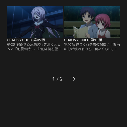
た。被害者は10代から30代の女性。
だった。殻に閉じこもる性格のせい
全裸でテーブルに乗せられており、
で友だちなどいない。性格を治すた
丸焼き料理にでもされたみたいに、
めに母に入れられた施設では、大人
口から鉄骨を突き出した状態で消し
たちに虐待される日々。嫌なこと、
炭にされていた。しかも被害者は拓
痛いこと…。痛いこと、痛いこと、
留たちがよく知る人物で…。
痛いこと、痛いこと。そして歪む運
命。それが…。
CHAOS；CHILD 第09話
CHAOS；CHILD 第10話
第9話 錯綜する思惑の行き着くとこ
第10話 迫りくる過去の記憶／「お前
ろ／「地震の時に、お前は何を望ん
の心が壊れるのを、見たくない」幼
だ？」11月3日深夜、碧朋学園屋
いころの拓留は孤独だった。共働き
上。神秘的な月明かりを浴びなが
の両親とは会話をするどころか顔を
ら、来栖乃々は事件の核心に存在す
合わせることもない。突き放され、
る人物と対峙していた。乃々の顔に
放置され、まるで透明人間。そんな
滲むのは苦悩と疑問。その人物が自
彼を支えてくれたのは、同じような
分の生命をねらっていることは承知
境遇の幼馴染み、尾上世莉架だけだ
1
している。しかし愛する人たちのた
った。今回の事件は、思えばあの時
め、一歩も退かず、強い眼差しをそ
からはじまっていたのかもしれな
の相手に向けた。
い。