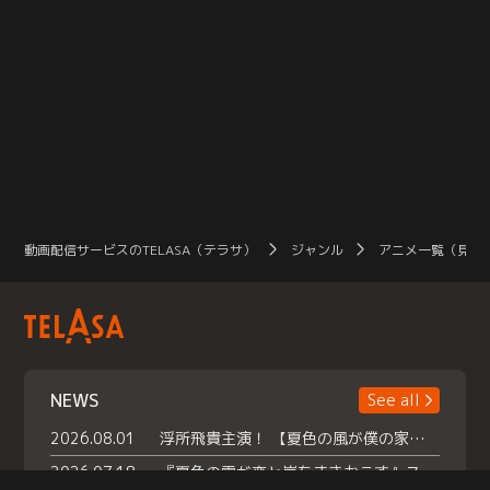
動画配信サービスのTELASA（テラサ）
ジャンル
アニメ一覧（見放
NEWS
See all
2026.08.01
浮所飛貴主演！ 【夏色の風が僕の家にやってきた】 本日よりテラサで独占配信スタート！
2026.07.18
『夏色の雲が恋と嵐をまきおこす』スペシャルメイキング 【Part1】2026年７月18日（土）23時30分～配信スタート！話題のシーンの裏側を大公開！豪華キャスト大集合！ 『武宮家 真夏の家族会議』開催！