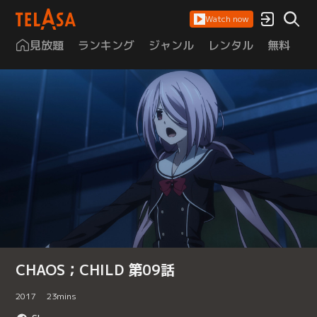
Watch now
見放題
ランキング
ジャンル
レンタル
無料
は
CHAOS；CHILD 第09話
2017
23
mins