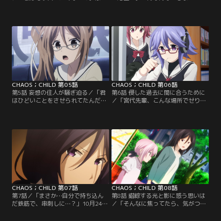
を……」事件に首を突っ込んだ代償
なあ宮代、ちゃんと持って帰ろう
として、拓留の親しい人物が暴漢に
ぜ」AH東京総合病院。事件の手掛か
襲われてしまった。それは悔いても
りを求めて夜の院内に忍び込んだ拓
悔やみきれないこと。たいせつな人
留たちは、不気味な暗闇の中、しん
が自分を案じている……襲撃事件を
と静まり返った廊下を慎重に進んで
通じてそのことを実感した拓留は、
いく。めざすは精神病棟。だが夜の
かつて逃げ出した青葉寮で“家族”の
病院はただでさえ気味が悪いのに、
温かみを思い出し、とめどなく涙を
人体を切り刻む解剖室や、寂れた地
溢れさせた。
下施設に踏み込むことに…。
CHAOS；CHILD 第05話
CHAOS；CHILD 第06話
第5話 妄想の住人が騒ぎ迫る／「君
第6話 侵した過去に間に合うために
はひどいことをさせられてたんだ」
／「宮代先輩、こんな場所でせり
事件に深く関係していると思しき少
の“初めて”を奪おうとするなん
女が保護された。彼女の名前は山添
て！」事件の被害者たちに共通する
うき。長い間、とある地下施設に監
こと…それは脳が肥大化した状態で
禁されていたのである。しかし彼女
亡くなっているという、通常では考
は救出を喜ぶどころか、「私、ここ
えられない状態だった。一方、一連
にさらわれてきたんです」と助けて
の事件の犯人と思しき少女に命を狙
くれた人間を非難する。そして元の
われた拓留と雛絵は、頻発する放火
施設に戻りたいと神成刑事に懇願し
事件との関連に注目しつつ…。
た。
CHAOS；CHILD 第07話
CHAOS；CHILD 第08話
第7話／「まさか…自分で持ち込ん
第8話 錯綜する光と影に惑う思いは
だ鉄筋で、串刺しに…？」10月24日
／「そんなに焦ってたら、気がつく
の夜。あるマンションの3階で、常
モノも、気がつかないでしょう！」
識ではありえない焼死体が発見され
その少女の生い立ちは不幸そのもの