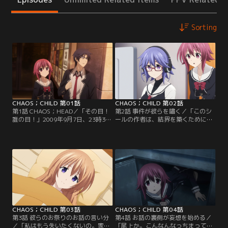
Sorting
CHAOS；CHILD 第01話
CHAOS；CHILD 第02話
第1話 CHAOS；HEAD／「その目！
第2話 事件が彼らを嘯く／「このシ
誰の目！」2009年9月7日、23時30
ールの作者は、結界を築くために人
分。その日、5人の学生が渋谷・コ
類の犠牲になったのだ！」事件現場
ーネリアスタワーからいっせいに身
付近に必ず貼られている「力士シー
を投げた。／情報強者は事件を追う
ル」。作者不明、作成時期不明、目
／「へえ、血が繋がってない姉
的不明…。ただその存在を主張する
弟……。なんかやらしいですね」2件
かのように、渋谷の街でひそかに蔓
連続して渋谷で発生した不気味な変
延していた。力士シールの存在にい
死事件。その真相を追っていた宮代
ちはやく気づいて舞い上がっていた
拓留は、6年前にも同様の事件が、
拓留だが、それは彼だけではなく、
やはり渋谷で…。
ある人物も同様で…。
CHAOS；CHILD 第03話
CHAOS；CHILD 第04話
第3話 彼らのお祭りのお話の言い分
第4話 お話の裏側が妄想を始める／
／「私はもう失いたくないの。家族
「尾上か。こんなんなっちまって。