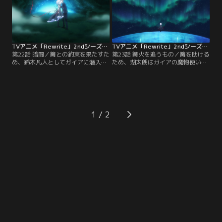
TVアニメ「Rewrite」2ndシーズン 第22話
TVアニメ「Rewrite」2ndシーズン 第23話
第22話 暗闘／篝との約束を果たすた
第23話 篝火を追うもの／篝を助ける
め、鈴木凡人としてガイアに潜入し
ため、瑚太朗はガイアの魔物使いと
た瑚太朗はマーテルの聖女・加島桜
ガーディアンの超人、双方と立ち向
との面会を試みるのだが…。【提
かう。【提供：バンダイチャンネ
供：バンダイチャンネル】
ル】
1