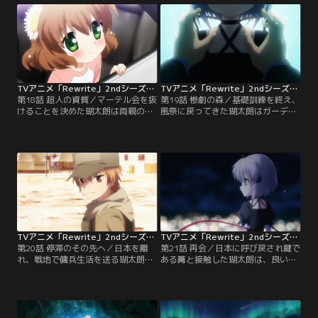
ル】
バンダイチャンネル】
TVアニメ「Rewrite」2ndシーズン 第18話
TVアニメ「Rewrite」2ndシーズン 第19話
第18話 超人の資質／マーテル会を抜
第19話 惨劇の森／基礎訓練を終え、
けることを決めた瑚太朗は両親の反
風祭に戻ってきた瑚太朗はガーディ
対にあい、家を出て江坂の元に向か
アンの本部に出頭し、鍵を探す任務
うのだが…。【提供：バンダイチャ
を言い渡される。【提供：バンダイ
ンネル】
チャンネル】
TVアニメ「Rewrite」2ndシーズン 第20話
TVアニメ「Rewrite」2ndシーズン 第21話
第20話 停滞のその先へ／日本を離
第21話 再会／日本に呼び戻され鍵で
れ、戦地で傭兵生活を送る瑚太朗。
ある篝と接触した瑚太朗は、良い記
2年が過ぎたころある作戦に参加す
憶を探し星を救うため篝に協力する
ることになり…。【提供：バンダイ
ことを決める。【提供：バンダイチ
チャンネル】
ャンネル】