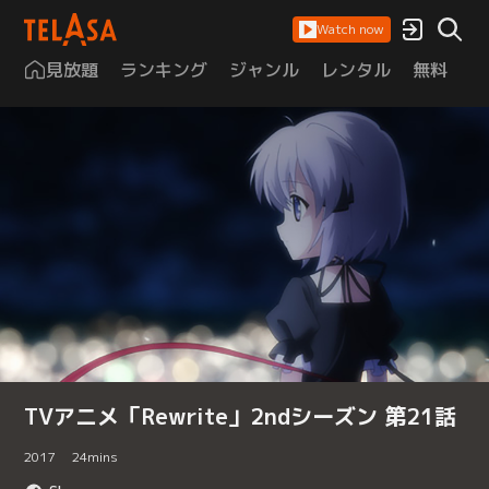
Watch now
見放題
ランキング
ジャンル
レンタル
無料
は
TVアニメ「Rewrite」2ndシーズン 第21話
2017
24
mins