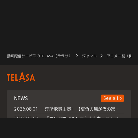
動画配信サービスのTELASA（テラサ）
ジャンル
アニメ一覧（見放
NEWS
See all
2026.08.01
浮所飛貴主演！ 【夏色の風が僕の家にやってきた】 本日よりテラサで独占配信スタート！
2026.07.18
『夏色の雲が恋と嵐をまきおこす』スペシャルメイキング 【Part1】2026年７月18日（土）23時30分～配信スタート！話題のシーンの裏側を大公開！豪華キャスト大集合！ 『武宮家 真夏の家族会議』開催！
2026.07.15
救命医・遥（今田）の《心揺さぶる過去》や、 麻酔科医・権野（船越英一郎）の《謎多きプライベート》など… 《知られざるエピソード》を独占配信！