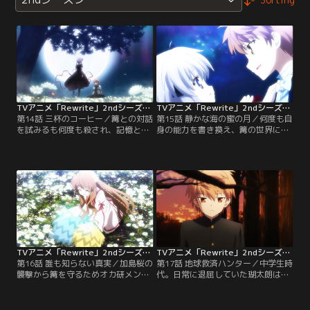
TVアニメ「Rewrite」2ndシーズン 第14話
TVアニメ「Rewrite」2ndシーズン 第15話
第14話 三杯のコーヒー／篝との対話
第15話 静かな海の蜜の月／何度も自
を試みるも何度も殺され、記憶とい
身の能力を書き換え、篝の世界に近
う夢を見る瑚太朗。整合性のとれな
づこうとする瑚太朗。篝の研究を知
い記憶に矛盾を感じつつも、再び篝
り、彼女を守ろうと決意するのだ
のもとへ向かうのだが…。【提供：
が…。【提供：バンダイチャンネ
バンダイチャンネル】
ル】
TVアニメ「Rewrite」2ndシーズン 第16話
TVアニメ「Rewrite」2ndシーズン 第17話
第16話 誰も知らない真実／加島桜の
第17話 地球救済ハンター／中学生時
襲撃から篝を守るためオカ研メンバ
代。日常に退屈していた瑚太朗は、
ーが集結する。戦いの合間、瑚太朗
UMA退治に夢中になっていた。そん
は星を救うのに足りない何かに気付
な中、魔物に襲われあぶないところ
き…。【提供：バンダイチャンネ
をある人物に助けられる。【提供：