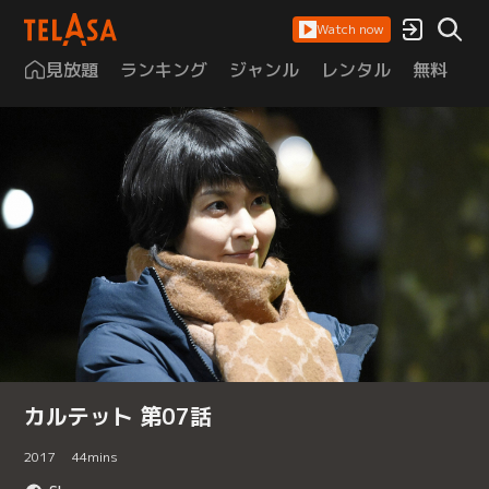
Watch now
見放題
ランキング
ジャンル
レンタル
無料
は
カルテット 第07話
2017
44
mins