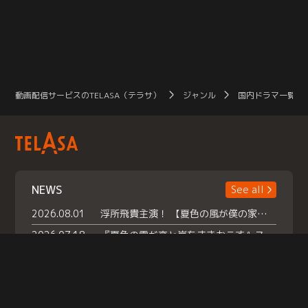
動画配信サービスのTELASA（テラサ）
ジャンル
国内ドラマ一覧（
NEWS
See all
2026.08.01
浮所飛貴主演！ 【夏色の風が僕の家にやってきた】 本日よりテラサで独占配信スタート！
2026.07.18
『夏色の雲が恋と嵐をまきおこす』スペシャルメイキング 【Part1】2026年７月18日（土）23時30分～配信スタート！話題のシーンの裏側を大公開！豪華キャスト大集合！ 『武宮家 真夏の家族会議』開催！
2026.07.15
救命医・遥（今田）の《心揺さぶる過去》や、 麻酔科医・権野（船越英一郎）の《謎多きプライベート》など… 《知られざるエピソード》を独占配信！