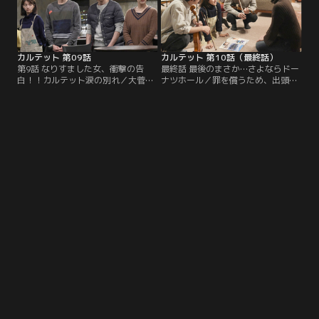
カルテット 第09話
カルテット 第10話（最終話）
第9話 なりすました女、衝撃の告
最終話 最後のまさか…さよならドー
白！！カルテット涙の別れ／大菅直
ナツホール／罪を償うため、出頭し
木（大倉孝二）から真紀（松たか
た真紀（松たか子）。バラバラにな
子）が全くの別人だったと告げら
ってしまった、カルテット ドーナツ
れ、動揺する鏡子（もたいまさ
ホール。それから1年後、彼らはそ
こ）。一方、真紀たちは、別荘の売
れぞれ別の道を歩んでいた。
却話が出ていたことを知り…。