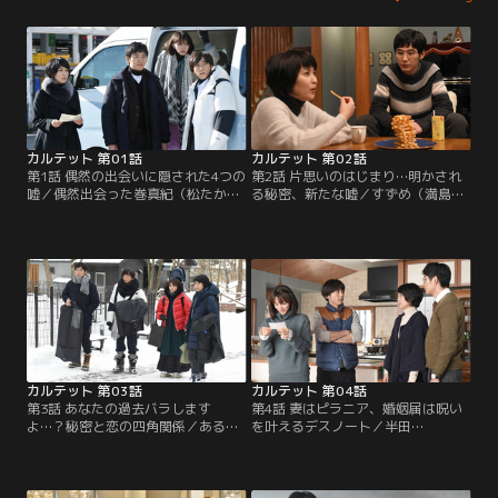
カルテット 第01話
カルテット 第02話
第1話 偶然の出会いに隠された4つの
第2話 片思いのはじまり…明かされ
嘘／偶然出会った巻真紀（松たか
る秘密、新たな嘘／すずめ（満島ひ
子）、世吹すずめ（満島ひかり）、
かり）は真紀（松たか子）と出会っ
家森諭高（高橋一生）、別府司（松
た日に他の2人がいたことに疑問を
田龍平）。軽井沢の別荘を拠点にし
持ち始める。そんな中、司（松田龍
て弦楽四重奏（カルテット）を結成
平）は同僚に結婚式で演奏してほし
する。
いと依頼される。
カルテット 第03話
カルテット 第04話
第3話 あなたの過去バラします
第4話 妻はピラニア、婚姻届は呪い
よ…？秘密と恋の四角関係／ある
を叶えるデスノート／半田
日、真紀（松たか子）たちがノクタ
（Mummy-D）は写真に写った女性
ーンに行くと、見知らぬ少年（前田
（高橋メアリージュン）の行方を諭
旺志郎）に突然、すずめ（満島ひか
高（高橋一生）に問い詰める。その
り）の父がもうすぐ亡くなると告げ
後、その女性との関係を聞かれた諭