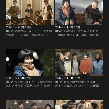
られる。すずめは動揺し…。
高はある秘密を告白する。
カルテット 第05話
カルテット 第06話
第5話 女の戦い、涙、告白…夫失踪
第6話 夫の告白、妻の涙／すずめ
の真相！！／真紀（松たか子）らの
（満島ひかり）は、真紀（松たか
元に音楽プロデューサーの朝木国光
子）の失踪した夫・幹生（宮藤官九
（浅野和之）が現れ、クラシック音
郎）と知り合う。また、鏡子（もた
楽のフェスティバルに誘う。真紀は
いまさこ）に問い詰められた真紀は
そんな舞台には立てないと拒否する
夫婦の過去を告白する。
が…。
カルテット 第07話
カルテット 第08話
第7話 人を殺しました…夫婦決死の
第8話 最後で最大の嘘つきは誰
逃亡／すずめ（満島ひかり）が縛ら
だ！？／真紀（松たか子）が離婚
れていた理由、有朱（吉岡里帆）が
し、4人での生活は、より和やか
別荘へ来た真相が語られていく。そ
に。そんな中、すずめ（満島ひか
して、真紀（松たか子）・幹生（宮
り）は、真紀と司（松田龍平）を近
藤官九郎）夫婦の選んだ結末と
付けるために諭高（高橋一生）に協
は！？
力を求める。