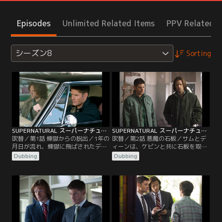
Episodes
Unlimited Related Items
PPV Related I
シーズン8
Sorting
SUPERNATURAL スーパーナチュラル シーズン8 第01話／吹替
SUPERNATURAL スーパーナチュラル シーズン8 第02話／吹替
吹替／第1話 煉獄からの脱出／1年の
吹替／第2話 悪魔の石板／サムとデ
月日が流れ、煉獄に飛ばされたディ
ィーンは、ケビンと共に石板を取り
ーンがある人物と共に元の世界へ帰
に行くためにワイオミングへ向かっ
Dubbing
Dubbing
ってきた。兄弟は再会を喜ぶもの
ていたが、途中、ケビンが母親の無
の、ディーンはサムが狩りをやめた
事を確かめたいと言い出し、母親の
ことを聞き、腹を立てていた。サム
家に寄ることにする。だが、そこに
は、ディーンを失ったあと、獣医で
はケビンを待ち構えるクラウリーの
あるアメリアと一緒に暮らしていた
手先がいた。何とか手先の悪魔たち
が、ある人物を捜すため、ディーン
を倒すも、今度はケビンの母親が石
と共に再び火中へ飛び込んでいく。
板捜しに同行したいと言い出し、一
歩も譲らない。