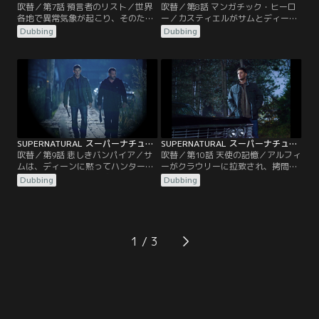
吹替／第7話 預言者のリスト／世界
吹替／第8話 マンガチック・ヒーロ
各地で異常気象が起こり、そのたび
ー／カスティエルがサムとディーン
に失踪者が出るという現象が続いて
のようなハンターになりたいと言い
Dubbing
Dubbing
いた。そんな中、サムとディーンの
出したため、にわかハンタートリオ
前に突如カスティエルが姿を現す
は、被害者の心臓が飛び出して死亡
が、煉獄から脱出した時のことを全
するという奇妙な事件の調査に取り
く思い出せないと言う。一方ケビン
かかる。調べを進めるうち3人は、
の母リンダは、以前ケビンが悪魔を
同じ小さな町で、ほかにも不可解な
撃退した爆弾作りを計画し、その材
事件が立て続けに起きていることを
料調達をある魔女に依頼する。
知る。
SUPERNATURAL スーパーナチュラル シーズン8 第09話／吹替
SUPERNATURAL スーパーナチュラル シーズン8 第10話／吹替
吹替／第9話 悲しきバンパイア／サ
吹替／第10話 天使の記憶／アルフィ
ムは、ディーンに黙ってハンターの
ーがクラウリーに拉致され、拷問に
マーティンにベニーの追跡を依頼す
よって天界のもっとも重要な秘密を
Dubbing
Dubbing
る。マーティンがルイジアナの田舎
知られることを恐れたナオミは、カ
町で働くベニーを追っていたとこ
スティエルを呼び出し、アルフィー
ろ、ヴァンパイアの犠牲者と思われ
の救出を命じる。だが、クラウリー
る死体を発見し、ベニーの仕業では
のアジトには天使除けの図形が張り
ないかとサムに告げる。一方ベニー
巡らされており、潜入できず困った
1
を信じるディーンは、サムとマーテ
カスティエルはディーンに協力を頼
ィンにベニーの潔白を主張する
む。
が…。