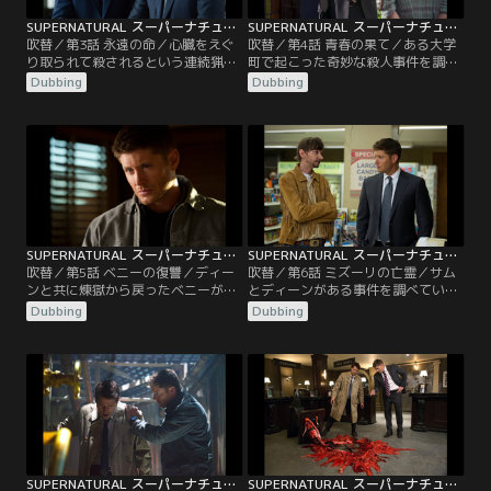
SUPERNATURAL スーパーナチュラル シーズン8 第03話／吹替
SUPERNATURAL スーパーナチュラル シーズン8 第04話／吹替
吹替／第3話 永遠の命／心臓をえぐ
吹替／第4話 青春の果て／ある大学
り取られて殺されるという連続猟奇
町で起こった奇妙な殺人事件を調査
殺人事件が起こり、調査に乗り出し
していたところ、犯人を追跡するた
Dubbing
Dubbing
た二人は、事件を追ううちに複数の
めに押し入った一軒家で身元不明の
被害者が共通のドナーから臓器提供
遺体とパソコンを発見する。そのパ
を受けたレシピエントであることを
ソコンには驚くべき内容の映画が保
突き止める。そのドナーとはプロフ
存されていた。映画は大学生である
ットボールのスター選手で、1年前
ブライアン、マイケル、ケイトの他
に自動車事故で死亡した人物だっ
愛ない会話から始まっていたが、こ
た。やがて犯人は明らかになるもの
の町を襲った奇妙な動物による襲撃
の、事件はそれでは終わらず…。
事件の一部始終を知る。
SUPERNATURAL スーパーナチュラル シーズン8 第05話／吹替
SUPERNATURAL スーパーナチュラル シーズン8 第06話／吹替
吹替／第5話 ベニーの復讐／ディー
吹替／第6話 ミズーリの亡霊／サム
ンと共に煉獄から戻ったベニーが目
とディーンがある事件を調べていた
的を果たすために動きだす。やがて
ところ、現場でガースと出くわす。
Dubbing
Dubbing
ディーンの携帯にベニーから助けを
合同調査を始めた3人は、その事件
求める電話が入るが、行き先も告げ
が人間に憑依して復讐を遂げさせる
ず出かける兄にサムは困惑の色を隠
悪霊の仕業であることを突き止め、
せない。一方ベニーのもとへ駆けつ
次の犠牲者を救うべく、憑依の方法
けたディーンは、ベニーが自分をヴ
を解き明かそうとする。ガースは、
ァンパイアにしたボスとその一味を
サムとディーンが不在だった間の穴
追うという話を聞き…。
を埋めるため…。
SUPERNATURAL スーパーナチュラル シーズン8 第07話／吹替
SUPERNATURAL スーパーナチュラル シーズン8 第08話／吹替