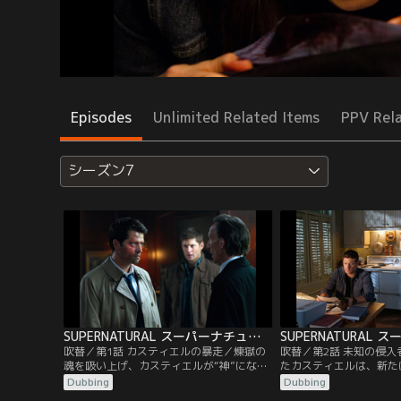
Episodes
Unlimited Related Items
PPV Rel
シーズン7
SUPERNATURAL スーパーナチュラル シーズン7 第01話／吹替
吹替／第1話 カスティエルの暴走／煉獄の
吹替／第2話 未知の侵
魂を吸い上げ、カスティエルが“神”にな
たカスティエルは、新た
る。彼は、サム、ディーン、ボビーの3人
対的な力”の重みに苦し
Dubbing
Dubbing
を殺しこそしないが、神の仕事を邪魔する
て、再び幻覚を見始めた