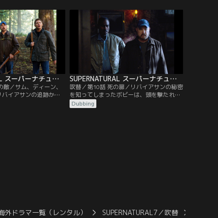
園の納屋で裁判にかけら
と推理する。マギーの次のターゲットは夫
ている。裁判を仕切るの
のドンだとめぼしをつけた二人は、彼のも
の神オリシスだった。だ
とに駆けつけるが、マギーが嫉妬に燃え、
が裁判にかけられサムが
怒りを爆発させた理由は彼の不実にあるこ
と…。
とが判明する。
SUPERNATURAL スーパーナチュラル シーズン7 第09話／吹替
SUPERNATURAL スーパーナチュラル シーズン7 第10話／吹替
強の敵／サム、ディーン、
吹替／第10話 死の扉／リバイアサンの秘密
リバイアサンの追跡から
を知ってしまったボビーは、頭を撃たれ昏
ジャージー州の森林公園
睡状態になるが、生死の境をさまよいなが
Dubbing
が、公園内でキャンプ中
ら、自分が目にしたリバイアサンの恐るべ
に襲われるという事件が
き計画をサムとディーンに何とか伝えよう
査を開始する。そんな
としていた。すると、夢の中に亡き親友ル
好きなレストラン“ビガ
ーファスが現れ、臨死状態から抜け出す方
て興奮する。だが特製サ
法を教えてくれる。だが、生還するために
たディーンは…。
は…。
海外ドラマ一覧（レンタル）
SUPERNATURAL7／吹替
SUPE