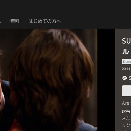
ル
無料
はじめての方へ
S
ル
Dub
2011
Are
吹替
きた
ック