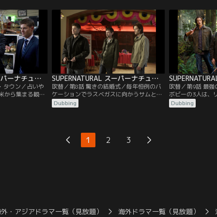
悩まされ、現実と
聞で見つけ、同一犯なのかを探ろうとして
を犯しており、農
っている。カステ
いた。犯人は、予想どおりエイミーだっ
れ死刑を宣告され
に現実に引き戻そ
た。サムが中学の頃に出会った少女エイミ
はエジプトの冥界
を最大限にバック
ーは、今、母となって彼の前に現れる。
が、ディーン自身
、彼らの前に…。
弁護を買って出る
SUPERNATURAL スーパーナチュラル シーズン7 第07話／吹替
SUPERNATURAL スーパーナチュラル シーズン7 第08話／吹替
ク・タウン／占いや
吹替／第8話 驚きの結婚式／毎年恒例のバ
吹替／第9話 最
米から集まる観光
ケーションでラスベガスに向かうサムとデ
ボビーの3人は、
という町で霊能者
ィーン。だが、途中でサムがいなくなりデ
逃れるためニュー
Dubbing
Dubbing
けに起きる。別々
ィーンは困惑する。そこにサムからメール
に身を潜めていた
サムとディーン
が届き、ディーンは教会に呼び出される。
の男性が謎の生物
る。ディーンの説
サムは、彼の熱烈なファン、ベッキーと結
起きるとすぐに捜
二人は、リリーデ
婚すると言う。ディーンは仕方なくガース
中、ディーンは大
1
2
3
が事件に関与して
というハンターと組んである事件を調査す
ーソン”を見つけ
…。
るが…。
ンドイッチを食べ
海外・アジアドラマ一覧（見放題）
海外ドラマ一覧（見放題）