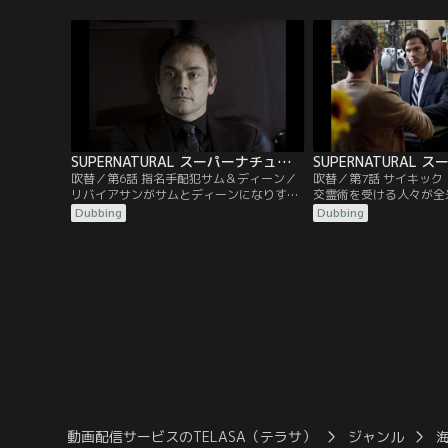
なと厳しく警告する。絶対的なパワーを手
頃のフラッシュバックに
にしたカスティエルが“世直し”と称して暴
幻覚の区別がつかなくな
走する姿を目の当たりにしたディーンは、
ィエルと戦い、サムを常
死の騎士を操り彼を殺害しようと企む。だ
うとするディーンと、彼
が、カスティエルの方が一枚上手だった。
アップするボビー。だが
SUPERNATURAL スーパーナチュラル シーズン7 第06話／吹替
吹替／第6話 指名手配犯サム＆ディーン／
吹替／第7話 サイキッ
リバイアサンがサムとディーンになりすま
交霊術を受ける人々が全
し大虐殺を行い、全米を恐怖に陥れる。ま
スポット、リリーデイル
Dubbing
Dubbing
たしても“凶悪犯のお尋ね者”となった二
が怪死する事件が立て続
人。彼らはボビーのつてで“逃がし屋”フラ
にこの事件を調べていた
ンクと接触し、偽のサムとディーンを仕留
は、カフェで鉢合わせす
める方法について教えを請う。一方、リバ
得で一緒に調査を始めた
イアサンを退治するため独自に捜査を進め
イル創成期の霊能者たち
ていたボビーは…。
いることを突き止めるが
動画配信サービスのTELASA（テラサ）
ジャンル