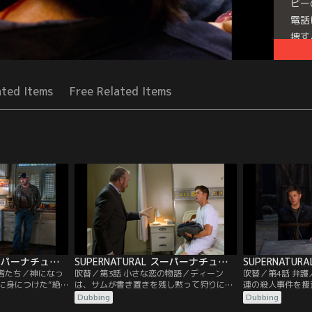
ビー
電話
捜す
ると
Seri
ated Items
Free Related Items
SUPERNATURAL スーパーナチュラル シーズン7 第02話／吹替
SUPERNATURAL スーパーナチュラル シーズン7 第03話／吹替
入者たち／神になっ
吹替／第3話 小さな恋の物語／ディーン
吹替／第4話 弁
に身につけた“絶
は、サムが書き置きを残し黙って狩りに出
連の殺人事件を捜
んでいる。そし
たのを知り激怒する。サムは、十数年前に
ンは、それらの事
Dubbing
Dubbing
サムは地獄にいた
自分が関わった事件とそっくりの記事を新
に気づく。被害者