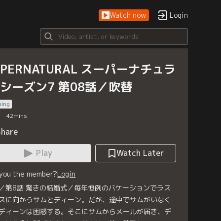
Watch now
Login
UPERNATURAL スーパーナチュラ
 シーズン7 第08話／吹替
bing
42
mins
Share
Play
Watch Later
 you the member?
Login
／第8話 驚きの結婚式／毎年恒例のバケーションでラス
スに向かうサムとディーン。だが、途中でサムがいなく
ディーンは困惑する。そこにサムからメールが届き、デ