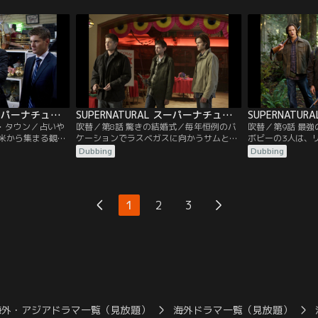
悩まされ、現実と
聞で見つけ、同一犯なのかを探ろうとして
を犯しており、農
っている。カステ
いた。犯人は、予想どおりエイミーだっ
れ死刑を宣告され
に現実に引き戻そ
た。サムが中学の頃に出会った少女エイミ
はエジプトの冥界
を最大限にバック
ーは、今、母となって彼の前に現れる。
が、ディーン自身
、彼らの前に…。
弁護を買って出る
SUPERNATURAL スーパーナチュラル シーズン7 第07話／吹替
SUPERNATURAL スーパーナチュラル シーズン7 第08話／吹替
ク・タウン／占いや
吹替／第8話 驚きの結婚式／毎年恒例のバ
吹替／第9話 最
米から集まる観光
ケーションでラスベガスに向かうサムとデ
ボビーの3人は、
という町で霊能者
ィーン。だが、途中でサムがいなくなりデ
逃れるためニュー
Dubbing
Dubbing
けに起きる。別々
ィーンは困惑する。そこにサムからメール
に身を潜めていた
サムとディーン
が届き、ディーンは教会に呼び出される。
の男性が謎の生物
る。ディーンの説
サムは、彼の熱烈なファン、ベッキーと結
起きるとすぐに捜
二人は、リリーデ
婚すると言う。ディーンは仕方なくガース
中、ディーンは大
1
2
3
が事件に関与して
というハンターと組んである事件を調査す
ーソン”を見つけ
…。
るが…。
ンドイッチを食べ
海外・アジアドラマ一覧（見放題）
海外ドラマ一覧（見放題）