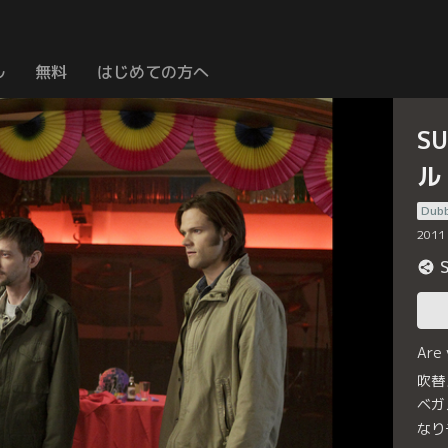
ル
無料
はじめての方へ
S
ル
Dub
2011
Are
吹替
ベガ
なり