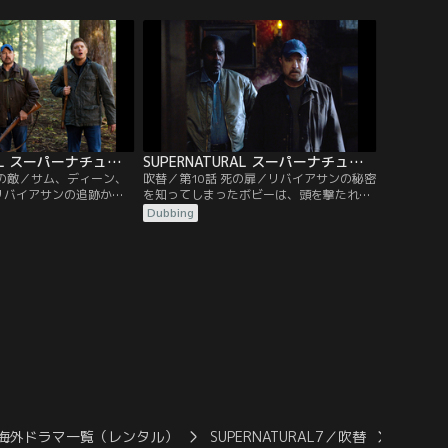
園の納屋で裁判にかけら
と推理する。マギーの次のターゲットは夫
ている。裁判を仕切るの
のドンだとめぼしをつけた二人は、彼のも
の神オリシスだった。だ
とに駆けつけるが、マギーが嫉妬に燃え、
が裁判にかけられサムが
怒りを爆発させた理由は彼の不実にあるこ
と…。
とが判明する。
SUPERNATURAL スーパーナチュラル シーズン7 第09話／吹替
SUPERNATURAL スーパーナチュラル シーズン7 第10話／吹替
強の敵／サム、ディーン、
吹替／第10話 死の扉／リバイアサンの秘密
リバイアサンの追跡から
を知ってしまったボビーは、頭を撃たれ昏
ジャージー州の森林公園
睡状態になるが、生死の境をさまよいなが
Dubbing
が、公園内でキャンプ中
ら、自分が目にしたリバイアサンの恐るべ
に襲われるという事件が
き計画をサムとディーンに何とか伝えよう
査を開始する。そんな
としていた。すると、夢の中に亡き親友ル
好きなレストラン“ビガ
ーファスが現れ、臨死状態から抜け出す方
て興奮する。だが特製サ
法を教えてくれる。だが、生還するために
たディーンは…。
は…。
海外ドラマ一覧（レンタル）
SUPERNATURAL7／吹替
SUPE