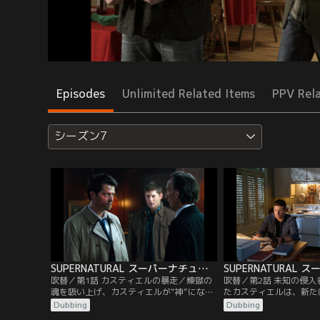
Episodes
Unlimited Related Items
PPV Rel
シーズン7
SUPERNATURAL スーパーナチュラル シーズン7 第01話／吹替
吹替／第1話 カスティエルの暴走／煉獄の
吹替／第2話 未知の侵
魂を吸い上げ、カスティエルが“神”にな
たカスティエルは、新た
る。彼は、サム、ディーン、ボビーの3人
対的な力”の重みに苦し
Dubbing
Dubbing
を殺しこそしないが、神の仕事を邪魔する
て、再び幻覚を見始めた