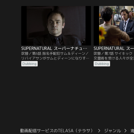
なと厳しく警告する。絶対的なパワーを手
頃のフラッシュバックに
にしたカスティエルが“世直し”と称して暴
幻覚の区別がつかなくな
走する姿を目の当たりにしたディーンは、
ィエルと戦い、サムを常
死の騎士を操り彼を殺害しようと企む。だ
うとするディーンと、彼
が、カスティエルの方が一枚上手だった。
アップするボビー。だが
SUPERNATURAL スーパーナチュラル シーズン7 第06話／吹替
吹替／第6話 指名手配犯サム＆ディーン／
吹替／第7話 サイキッ
リバイアサンがサムとディーンになりすま
交霊術を受ける人々が全
し大虐殺を行い、全米を恐怖に陥れる。ま
スポット、リリーデイル
Dubbing
Dubbing
たしても“凶悪犯のお尋ね者”となった二
が怪死する事件が立て続
人。彼らはボビーのつてで“逃がし屋”フラ
にこの事件を調べていた
ンクと接触し、偽のサムとディーンを仕留
は、カフェで鉢合わせす
める方法について教えを請う。一方、リバ
得で一緒に調査を始めた
イアサンを退治するため独自に捜査を進め
イル創成期の霊能者たち
ていたボビーは…。
いることを突き止めるが
動画配信サービスのTELASA（テラサ）
ジャンル