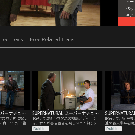
ィー
ベッ
うハ
Seri
ated Items
Free Related Items
SUPERNATURAL スーパーナチュラル シーズン7 第02話／吹替
SUPERNATURAL スーパーナチュラル シーズン7 第03話／吹替
入者たち／神になっ
吹替／第3話 小さな恋の物語／ディーン
吹替／第4話 弁
に身につけた“絶
は、サムが書き置きを残し黙って狩りに出
連の殺人事件を捜
んでいる。そし
たのを知り激怒する。サムは、十数年前に
ンは、それらの事
Dubbing
Dubbing
サムは地獄にいた
自分が関わった事件とそっくりの記事を新
に気づく。被害者