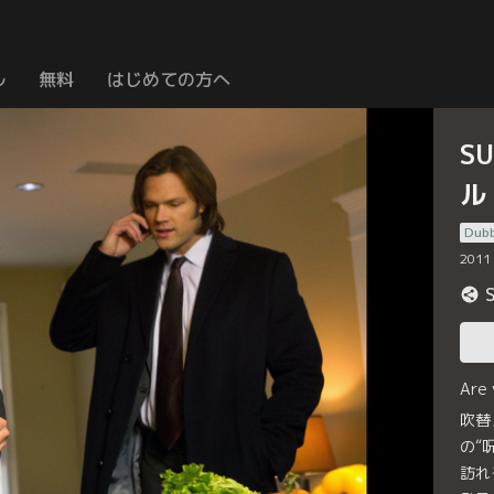
ル
無料
はじめての方へ
S
ル
Dub
2011
Are
吹替
の“
訪れ