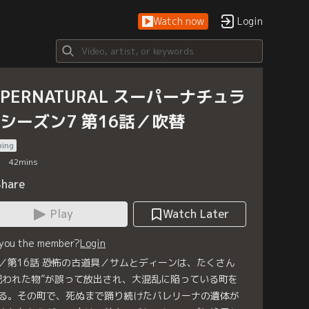
Watch now
Login
UPERNATURAL スーパーナチュラ
 シーズン7 第16話／吹替
bing
42
mins
Share
Play
Watch Later
 you the member?
Login
／第16話 恐怖の古道具／サムとディーンは、たくさん
呪われた物”が誤って放出され、大混乱に陥っている町を
る。その町で、死ぬまで踊り続けたバレリーナの遺体が