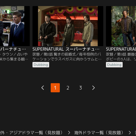
悩まされ、現実と
聞で見つけ、同一犯なのかを探ろうとして
を犯しており、農
っている。カステ
いた。犯人は、予想どおりエイミーだっ
れ死刑を宣告され
に現実に引き戻そ
た。サムが中学の頃に出会った少女エイミ
はエジプトの冥界
を最大限にバック
ーは、今、母となって彼の前に現れる。
が、ディーン自身
、彼らの前に…。
弁護を買って出る
SUPERNATURAL スーパーナチュラル シーズン7 第07話／吹替
SUPERNATURAL スーパーナチュラル シーズン7 第08話／吹替
ク・タウン／占いや
吹替／第8話 驚きの結婚式／毎年恒例のバ
吹替／第9話 最
米から集まる観光
ケーションでラスベガスに向かうサムとデ
ボビーの3人は、
という町で霊能者
ィーン。だが、途中でサムがいなくなりデ
逃れるためニュー
Dubbing
Dubbing
けに起きる。別々
ィーンは困惑する。そこにサムからメール
に身を潜めていた
サムとディーン
が届き、ディーンは教会に呼び出される。
の男性が謎の生物
る。ディーンの説
サムは、彼の熱烈なファン、ベッキーと結
起きるとすぐに捜
二人は、リリーデ
婚すると言う。ディーンは仕方なくガース
中、ディーンは大
1
2
3
が事件に関与して
というハンターと組んである事件を調査す
ーソン”を見つけ
…。
るが…。
ンドイッチを食べ
海外・アジアドラマ一覧（見放題）
海外ドラマ一覧（見放題）