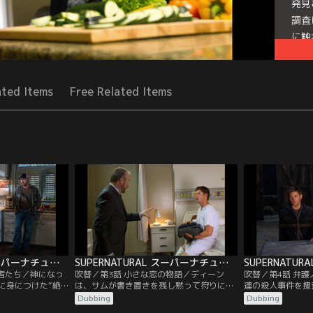
発見
調査
に触
に襲
Seri
ated Items
Free Related Items
SUPERNATURAL スーパーナチュラル シーズン7 第02話／吹替
SUPERNATURAL スーパーナチュラル シーズン7 第03話／吹替
入者たち／神になっ
吹替／第3話 小さな恋の物語／ディーン
吹替／第4話 弁
に身につけた“絶
は、サムが書き置きを残し黙って狩りに出
連の殺人事件を捜
んでいる。そし
たのを知り激怒する。サムは、十数年前に
ンは、それらの事
Dubbing
Dubbing
サムは地獄にいた
自分が関わった事件とそっくりの記事を新
に気づく。被害者