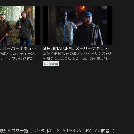
園の納屋で裁判にかけら
と推理する。マギーの次のターゲットは夫
ている。裁判を仕切るの
のドンだとめぼしをつけた二人は、彼のも
の神オリシスだった。だ
とに駆けつけるが、マギーが嫉妬に燃え、
が裁判にかけられサムが
怒りを爆発させた理由は彼の不実にあるこ
と…。
とが判明する。
SUPERNATURAL スーパーナチュラル シーズン7 第09話／吹替
SUPERNATURAL スーパーナチュラル シーズン7 第10話／吹替
強の敵／サム、ディーン、
吹替／第10話 死の扉／リバイアサンの秘密
リバイアサンの追跡から
を知ってしまったボビーは、頭を撃たれ昏
ジャージー州の森林公園
睡状態になるが、生死の境をさまよいなが
Dubbing
が、公園内でキャンプ中
ら、自分が目にしたリバイアサンの恐るべ
に襲われるという事件が
き計画をサムとディーンに何とか伝えよう
査を開始する。そんな
としていた。すると、夢の中に亡き親友ル
好きなレストラン“ビガ
ーファスが現れ、臨死状態から抜け出す方
て興奮する。だが特製サ
法を教えてくれる。だが、生還するために
たディーンは…。
は…。
海外ドラマ一覧（レンタル）
SUPERNATURAL7／吹替
SUPE