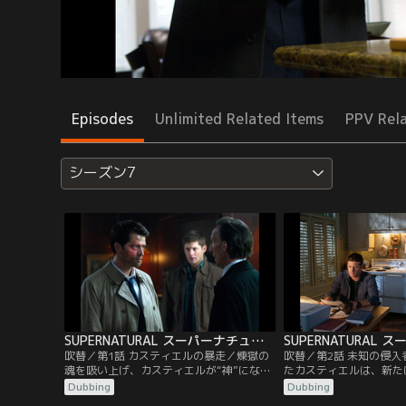
Episodes
Unlimited Related Items
PPV Rel
シーズン7
SUPERNATURAL スーパーナチュラル シーズン7 第01話／吹替
吹替／第1話 カスティエルの暴走／煉獄の
吹替／第2話 未知の侵
魂を吸い上げ、カスティエルが“神”にな
たカスティエルは、新た
る。彼は、サム、ディーン、ボビーの3人
対的な力”の重みに苦し
Dubbing
Dubbing
を殺しこそしないが、神の仕事を邪魔する
て、再び幻覚を見始めた