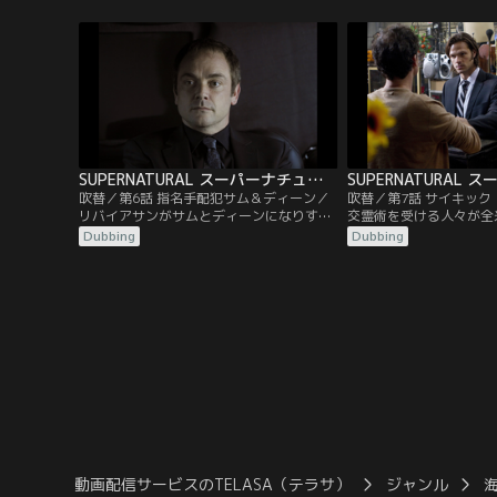
なと厳しく警告する。絶対的なパワーを手
頃のフラッシュバックに
にしたカスティエルが“世直し”と称して暴
幻覚の区別がつかなくな
走する姿を目の当たりにしたディーンは、
ィエルと戦い、サムを常
死の騎士を操り彼を殺害しようと企む。だ
うとするディーンと、彼
が、カスティエルの方が一枚上手だった。
アップするボビー。だが
SUPERNATURAL スーパーナチュラル シーズン7 第06話／吹替
吹替／第6話 指名手配犯サム＆ディーン／
吹替／第7話 サイキッ
リバイアサンがサムとディーンになりすま
交霊術を受ける人々が全
し大虐殺を行い、全米を恐怖に陥れる。ま
スポット、リリーデイル
Dubbing
Dubbing
たしても“凶悪犯のお尋ね者”となった二
が怪死する事件が立て続
人。彼らはボビーのつてで“逃がし屋”フラ
にこの事件を調べていた
ンクと接触し、偽のサムとディーンを仕留
は、カフェで鉢合わせす
める方法について教えを請う。一方、リバ
得で一緒に調査を始めた
イアサンを退治するため独自に捜査を進め
イル創成期の霊能者たち
ていたボビーは…。
いることを突き止めるが
動画配信サービスのTELASA（テラサ）
ジャンル