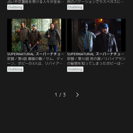
占いや交霊術を受ける人々が全米か
例のバケーションでラスベガスに向
ら集まる観光スポット、リリーデイ
かうサムとディーン。だが、途中で
Dubbing
Dubbing
ルという町で霊能者が怪死する事件
サムがいなくなりディーンは困惑す
が立て続けに起きる。別々にこの事
る。そこにサムからメールが届き、
件を調べていたサムとディーンは、
ディーンは教会に呼び出される。サ
カフェで鉢合わせする。ディーンの
ムは、彼の熱烈なファン、ベッキー
説得で一緒に調査を始めた二人は、
と結婚すると言う。ディーンは仕方
リリーデイル創成期の霊能者たちが
なくガースというハンターと組んで
事件に関与していることを突き止め
ある事件を調査するが…。
るが…。
SUPERNATURAL スーパーナチュラル シーズン7 第09話／吹替
SUPERNATURAL スーパーナチュラル シーズン7 第10話／吹替
吹替／第9話 最強の敵／サム、ディ
吹替／第10話 死の扉／リバイアサン
ーン、ボビーの3人は、リバイアサ
の秘密を知ってしまったボビーは、
ンの追跡から逃れるためニュージャ
頭を撃たれ昏睡状態になるが、生死
Dubbing
Dubbing
ージー州の森林公園に身を潜めてい
の境をさまよいながら、自分が目に
たが、公園内でキャンプ中の男性が
したリバイアサンの恐るべき計画を
謎の生物に襲われるという事件が起
サムとディーンに何とか伝えようと
きるとすぐに捜査を開始する。そん
していた。すると、夢の中に亡き親
な中、ディーンは大好きなレストラ
友ルーファスが現れ、臨死状態から
1
ン“ビガーソン”を見つけて興奮す
抜け出す方法を教えてくれる。だ
る。だが特製サンドイッチを食べた
が、生還するためには…。
ディーンは…。