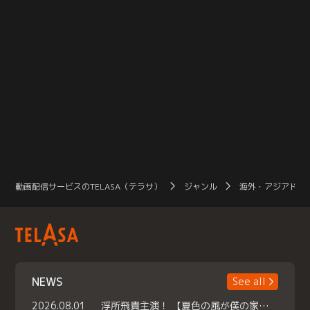
動画配信サービスのTELASA（テラサ）
ジャンル
海外・アジアドラ
NEWS
See all
2026.08.01
浮所飛貴主演！ 【夏色の風が僕の家にやってきた】 本日よりテラサで独占配信スタート！