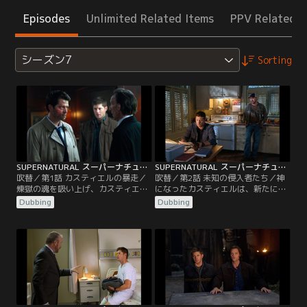
Episodes
Unlimited Related Items
PPV Related I
シーズン7
Sorting
SUPERNATURAL スーパーナチュラル シーズン7 第01話／吹替
SUPERNATURAL スーパーナチュラル シーズン7 第02話／吹替
吹替／第1話 カスティエルの暴走／
吹替／第2話 未知の侵入者たち／神
煉獄の魂を吸い上げ、カスティエル
になったカスティエルは、新たに身
が“神”になる。彼は、サム、ディー
につけた“絶対的な力”の重みに苦し
Dubbing
Dubbing
ン、ボビーの3人を殺しこそしない
んでいる。そして、再び幻覚を見始
が、神の仕事を邪魔するなと厳しく
めたサムは地獄にいた頃のフラッシ
警告する。絶対的なパワーを手にし
ュバックに悩まされ、現実と幻覚の
たカスティエルが“世直し”と称して
区別がつかなくなっている。カステ
暴走する姿を目の当たりにしたディ
ィエルと戦い、サムを常に現実に引
ーンは、死の騎士を操り彼を殺害し
き戻そうとするディーンと、彼を最
ようと企む。だが、カスティエルの
大限にバックアップするボビー。だ
方が一枚上手だった。
が、彼らの前に…。