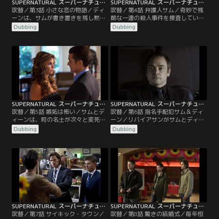
SUPERNATURAL スーパーナチュラル シーズン7 第03話／吹替
SUPERNATURAL スーパーナチュラル シーズン7 第04話／吹替
吹替／第3話 小さな恋の物語／ディ
吹替／第4話 弁護人サム／奇妙で残
ーンは、サムが書き置きを残し黙っ
酷な一連の殺人事件を捜査していた
て狩りに出たのを知り激怒する。サ
サムとディーンは、それらの事件に
Dubbing
Dubbing
ムは、十数年前に自分が関わった事
は共通点があることに気づく。被害
件とそっくりの記事を新聞で見つ
者たちは過去に何らかの罪を犯して
け、同一犯なのかを探ろうとしてい
おり、農園の納屋で裁判にかけられ
た。犯人は、予想どおりエイミーだ
死刑を宣告されている。裁判を仕切
った。サムが中学の頃に出会った少
るのはエジプトの冥界の神オリシス
女エイミーは、今、母となって彼の
だった。だが、ディーン自身が裁判
前に現れる。
にかけられサムが弁護を買って出る
と…。
SUPERNATURAL スーパーナチュラル シーズン7 第05話／吹替
SUPERNATURAL スーパーナチュラル シーズン7 第06話／吹替
吹替／第5話 嫉妬は怖い／サムとデ
吹替／第6話 指名手配犯サム＆ディ
ィーンは、町の名士が次々と変死し
ーン／リバイアサンがサムとディー
ていく事件を追っているが、現場に
ンになりすまし大虐殺を行い、全米
Dubbing
Dubbing
落ちていた古いコインから、それが
を恐怖に陥れる。またしても“凶悪
強力な魔女マギーの仕業だと推理す
犯のお尋ね者”となった二人。彼ら
る。マギーの次のターゲットは夫の
はボビーのつてで“逃がし屋”フラン
ドンだとめぼしをつけた二人は、彼
クと接触し、偽のサムとディーンを
のもとに駆けつけるが、マギーが嫉
仕留める方法について教えを請う。
妬に燃え、怒りを爆発させた理由は
一方、リバイアサンを退治するため
彼の不実にあることが判明する。
独自に捜査を進めていたボビー
は…。
SUPERNATURAL スーパーナチュラル シーズン7 第07話／吹替
SUPERNATURAL スーパーナチュラル シーズン7 第08話／吹替
吹替／第7話 サイキック・タウン／
吹替／第8話 驚きの結婚式／毎年恒