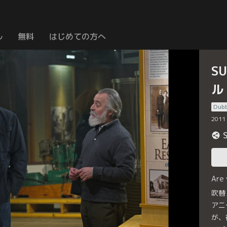
ル
無料
はじめての方へ
S
ル
Dub
2011
Are
吹替
アニ
が、