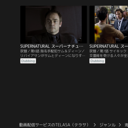
なと厳しく警告する。絶対的なパワーを手
頃のフラッシュバックに
にしたカスティエルが“世直し”と称して暴
幻覚の区別がつかなくな
走する姿を目の当たりにしたディーンは、
ィエルと戦い、サムを常
死の騎士を操り彼を殺害しようと企む。だ
うとするディーンと、彼
が、カスティエルの方が一枚上手だった。
アップするボビー。だが
SUPERNATURAL スーパーナチュラル シーズン7 第06話／吹替
吹替／第6話 指名手配犯サム＆ディーン／
吹替／第7話 サイキッ
リバイアサンがサムとディーンになりすま
交霊術を受ける人々が全
し大虐殺を行い、全米を恐怖に陥れる。ま
スポット、リリーデイル
Dubbing
Dubbing
たしても“凶悪犯のお尋ね者”となった二
が怪死する事件が立て続
人。彼らはボビーのつてで“逃がし屋”フラ
にこの事件を調べていた
ンクと接触し、偽のサムとディーンを仕留
は、カフェで鉢合わせす
める方法について教えを請う。一方、リバ
得で一緒に調査を始めた
イアサンを退治するため独自に捜査を進め
イル創成期の霊能者たち
ていたボビーは…。
いることを突き止めるが
動画配信サービスのTELASA（テラサ）
ジャンル