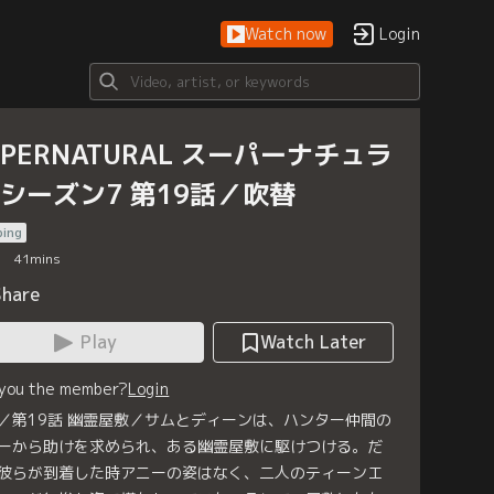
Watch now
Login
UPERNATURAL スーパーナチュラ
 シーズン7 第19話／吹替
bing
41
mins
Share
Play
Watch Later
 you the member?
Login
／第19話 幽霊屋敷／サムとディーンは、ハンター仲間の
ーから助けを求められ、ある幽霊屋敷に駆けつける。だ
彼らが到着した時アニーの姿はなく、二人のティーンエ