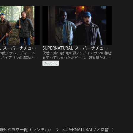
園の納屋で裁判にかけら
と推理する。マギーの次のターゲットは夫
ている。裁判を仕切るの
のドンだとめぼしをつけた二人は、彼のも
の神オリシスだった。だ
とに駆けつけるが、マギーが嫉妬に燃え、
が裁判にかけられサムが
怒りを爆発させた理由は彼の不実にあるこ
と…。
とが判明する。
SUPERNATURAL スーパーナチュラル シーズン7 第09話／吹替
SUPERNATURAL スーパーナチュラル シーズン7 第10話／吹替
強の敵／サム、ディーン、
吹替／第10話 死の扉／リバイアサンの秘密
リバイアサンの追跡から
を知ってしまったボビーは、頭を撃たれ昏
ジャージー州の森林公園
睡状態になるが、生死の境をさまよいなが
Dubbing
が、公園内でキャンプ中
ら、自分が目にしたリバイアサンの恐るべ
に襲われるという事件が
き計画をサムとディーンに何とか伝えよう
査を開始する。そんな
としていた。すると、夢の中に亡き親友ル
好きなレストラン“ビガ
ーファスが現れ、臨死状態から抜け出す方
て興奮する。だが特製サ
法を教えてくれる。だが、生還するために
たディーンは…。
は…。
海外ドラマ一覧（レンタル）
SUPERNATURAL7／吹替
SUPE