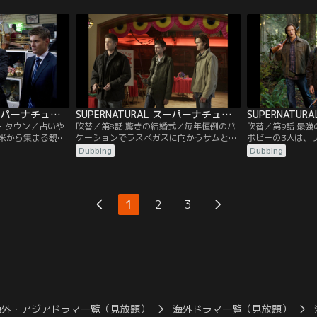
悩まされ、現実と
聞で見つけ、同一犯なのかを探ろうとして
を犯しており、農
っている。カステ
いた。犯人は、予想どおりエイミーだっ
れ死刑を宣告され
に現実に引き戻そ
た。サムが中学の頃に出会った少女エイミ
はエジプトの冥界
を最大限にバック
ーは、今、母となって彼の前に現れる。
が、ディーン自身
、彼らの前に…。
弁護を買って出る
SUPERNATURAL スーパーナチュラル シーズン7 第07話／吹替
SUPERNATURAL スーパーナチュラル シーズン7 第08話／吹替
ク・タウン／占いや
吹替／第8話 驚きの結婚式／毎年恒例のバ
吹替／第9話 最
米から集まる観光
ケーションでラスベガスに向かうサムとデ
ボビーの3人は、
という町で霊能者
ィーン。だが、途中でサムがいなくなりデ
逃れるためニュー
Dubbing
Dubbing
けに起きる。別々
ィーンは困惑する。そこにサムからメール
に身を潜めていた
サムとディーン
が届き、ディーンは教会に呼び出される。
の男性が謎の生物
る。ディーンの説
サムは、彼の熱烈なファン、ベッキーと結
起きるとすぐに捜
二人は、リリーデ
婚すると言う。ディーンは仕方なくガース
中、ディーンは大
1
2
3
が事件に関与して
というハンターと組んである事件を調査す
ーソン”を見つけ
…。
るが…。
ンドイッチを食べ
海外・アジアドラマ一覧（見放題）
海外ドラマ一覧（見放題）