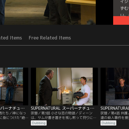
イジ
ずむ
い。
Seri
ated Items
Free Related Items
SUPERNATURAL スーパーナチュラル シーズン7 第02話／吹替
SUPERNATURAL スーパーナチュラル シーズン7 第03話／吹替
入者たち／神になっ
吹替／第3話 小さな恋の物語／ディーン
吹替／第4話 弁
に身につけた“絶
は、サムが書き置きを残し黙って狩りに出
連の殺人事件を捜
んでいる。そし
たのを知り激怒する。サムは、十数年前に
ンは、それらの事
Dubbing
Dubbing
サムは地獄にいた
自分が関わった事件とそっくりの記事を新
に気づく。被害者