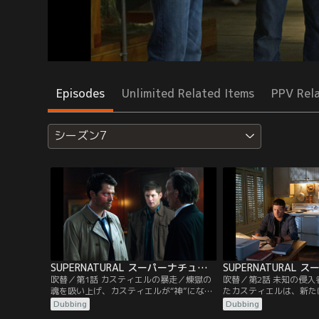
Episodes
Unlimited Related Items
PPV Rel
シーズン7
SUPERNATURAL スーパーナチュラル シーズン7 第01話／吹替
吹替／第1話 カスティエルの暴走／煉獄の
吹替／第2話 未知の侵
魂を吸い上げ、カスティエルが“神”にな
たカスティエルは、新た
る。彼は、サム、ディーン、ボビーの3人
対的な力”の重みに苦し
Dubbing
Dubbing
を殺しこそしないが、神の仕事を邪魔する
て、再び幻覚を見始めた