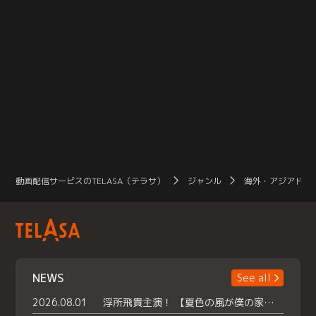
動画配信サービスのTELASA（テラサ）
ジャンル
海外・アジアドラ
NEWS
See all
2026.08.01
浮所飛貴主演！ 【夏色の風が僕の家にやってきた】 本日よりテラサで独占配信スタート！