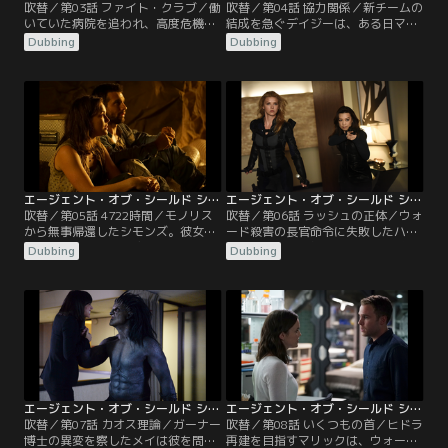
吹替／第03話 ファイト・クラブ／働
吹替／第04話 協力関係／新チームの
いていた病院を追われ、高度危機抑
結成を急ぐデイジーは、ある日マッ
制部隊“ATCU”に指名手配されたリ
クと共に新人勧誘に出かけると、コ
Dubbing
Dubbing
ンカーン。追い詰められた彼は、唯
ールソンからインヒューマンズが襲
一信用できる友人に助けを求める。
われたという連絡を受ける。2人が
一方、ハンターはメイの協力のも
現場に駆けつけると、既に被害者3
と、彼女と共にヒドラにコネがある
人は死亡しており、以前病院でリン
友人のスパッドに近づく。手始めに
カーンを襲った怪物が再び現れたこ
武器売買の話を彼に持ちかけると、
とがわかる。現場で採取した怪物の
取引をするためにはある条件を満た
毛束をDNA解析した結果、犯人はイ
す必要があるという。
ンヒューマンズと判明。
エージェント・オブ・シールド シーズン3 第05話／吹替【MARVEL】
エージェント・オブ・シールド シーズン3 第06話／吹替【MARVEL】
吹替／第05話 4722時間／モノリス
吹替／第06話 ラッシュの正体／ウォ
から無事帰還したシモンズ。彼女は
ード殺害の長官命令に失敗したハン
4722時間の出来事を包み隠さずフィ
ターは任務から外される。その代わ
Dubbing
Dubbing
ッツに語り始める。謎の惑星に到着
り、メイがシールドに完全復帰を果
してから約1ヵ月間は孤独だった
たす。復帰の理由はウォードがガー
が、14年前にNASAから派遣された
ナー博士を殺そうとしたからだ。早
宇宙飛行士ウィルと出会ったこと。
速メイはモースを現場に復帰させ、
そして惑星で起きた悲劇と、そこに
2人で学生アレックスを装っていた
住む謎の生物の恐ろしさ、ウィルと
ウェルナー・フォン・ストラッカー
地球に帰還しようと努力したが、挫
を追う。
折した…。
エージェント・オブ・シールド シーズン3 第07話／吹替【MARVEL】
エージェント・オブ・シールド シーズン3 第08話／吹替【MARVEL】
吹替／第07話 カオス理論／ガーナー
吹替／第08話 いくつもの首／ヒドラ
博士の異変を察したメイは彼を問い
再建を目指すマリックは、ウォード