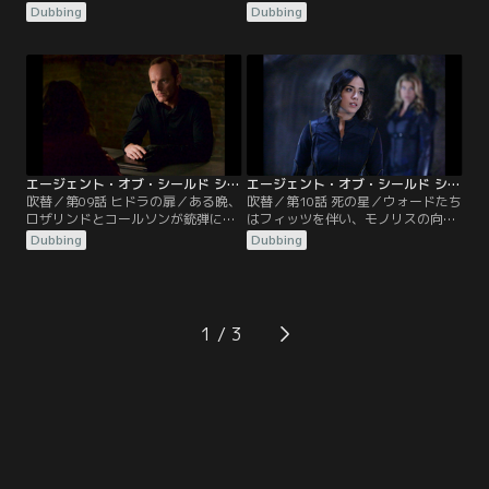
ただしていた。すると、パニックを
殺害を企むが失敗に終わる。危機を
Dubbing
Dubbing
起こした博士はメイを拉致し、大学
脱したウォードはヒドラの元リーダ
の旧校舎に立てこもり…。その頃、
ー、フォン・ストラッカーの金庫室
マックは極秘にリンカーンからラッ
まで辿り着くが…。一方、コールソ
シュの情報を聞き、彼を連れて本部
ンはATCUの真の狙いを突き止めよ
に戻ってきた。大統領に会うために
うと、ガーナー博士のモジュールが
移動中だったコールソンは、リンカ
施設に運ばれるチャンスを活か
ーンの情報を知ると…。
し“スポットライト作戦”を決行。
エージェント・オブ・シールド シーズン3 第09話／吹替【MARVEL】
エージェント・オブ・シールド シーズン3 第10話／吹替【MARVEL】
吹替／第09話 ヒドラの扉／ある晩、
吹替／第10話 死の星／ウォードたち
ロザリンドとコールソンが銃弾に襲
はフィッツを伴い、モノリスの向こ
われた。間一髪で一命を取り留めた
う側にある惑星に到着。すると、フ
Dubbing
Dubbing
コールソンは、ウォードによるもの
ィッツが惑星の案内役としてウィル
とわかると復讐に向け動き出す。そ
を同行させたいと、ウォードに申し
して、ウォードを倒すために長官の
出る。一方、シールドは、ヒドラの
枠を超える決心をした彼は、マック
施設にインヒューマンズのコンテナ
に長官代理を任命する。一方、シー
が運搬されていることを知る。長官
1
ルドはマリックが時空の扉を開けよ
代理のマックには仲間とインヒュー
うとしていると知り…。
マンズの救出…。