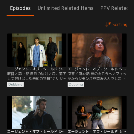
Episodes
Unlimited Related Items
PPV Related I
Sorting
エージェント・オブ・シールド シーズン3 第01話／吹替【MARVEL】
エージェント・オブ・シールド シーズン3 第02話／吹替【MARVEL】
吹替／第01話 自然の法則／海に落下
吹替／第02話 扉の向こうへ／フィッ
して溶け出した未知の物質“テリジ
ツからシモンズを飲み込んでしまっ
ェン”。その物質を含んだフィッシ
たモノリスが“時空の扉”ではないか
Dubbing
Dubbing
ュオイルを多くの人が摂取したこと
と告げられたコールソンは、その分
から、世界中で次々と“インヒュー
野の第一人者ランドルフ教授に協力
マンズ（特殊能力者）”が覚醒して
を仰ぐ。やがて、彼の目撃談をもと
いた。世界が混乱し始める中、シー
に英国のグロスタシャーの城へ向か
ルドは彼らの保護に動き出すが、常
ったシールドは、奇妙な隠し部屋に
に“謎の武装集団”に先を越されてし
辿り着くと、そこでモノリスを収納
まう。
していたかのような“穴”と“ある機
械”を見つけ…。
エージェント・オブ・シールド シーズン3 第03話／吹替【MARVEL】
エージェント・オブ・シールド シーズン3 第04話／吹替【MARVEL】