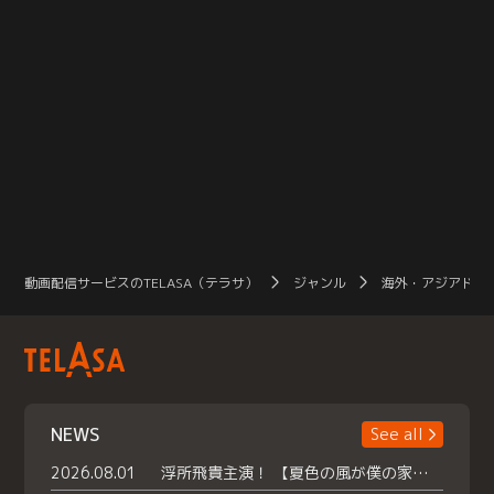
動画配信サービスのTELASA（テラサ）
ジャンル
海外・アジアドラ
NEWS
See all
2026.08.01
浮所飛貴主演！ 【夏色の風が僕の家にやってきた】 本日よりテラサで独占配信スタート！