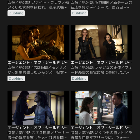
吹替／第03話 ファイト・クラブ／働
吹替／第04話 協力関係／新チームの
いていた病院を追われ、高度危機抑
結成を急ぐデイジーは、ある日マッ
制部隊“ATCU”に指名手配されたリ
クと共に新人勧誘に出かけると、コ
Dubbing
Dubbing
ンカーン。追い詰められた彼は、唯
ールソンからインヒューマンズが襲
一信用できる友人に助けを求める。
われたという連絡を受ける。2人が
一方、ハンターはメイの協力のも
現場に駆けつけると、既に被害者3
と、彼女と共にヒドラにコネがある
人は死亡しており、以前病院でリン
友人のスパッドに近づく。手始めに
カーンを襲った怪物が再び現れたこ
武器売買の話を彼に持ちかけると、
とがわかる。現場で採取した怪物の
取引をするためにはある条件を満た
毛束をDNA解析した結果、犯人はイ
す必要があるという。
ンヒューマンズと判明。
エージェント・オブ・シールド シーズン3 第05話／吹替【MARVEL】
エージェント・オブ・シールド シーズン3 第06話／吹替【MARVEL】
吹替／第05話 4722時間／モノリス
吹替／第06話 ラッシュの正体／ウォ
から無事帰還したシモンズ。彼女は
ード殺害の長官命令に失敗したハン
4722時間の出来事を包み隠さずフィ
ターは任務から外される。その代わ
Dubbing
Dubbing
ッツに語り始める。謎の惑星に到着
り、メイがシールドに完全復帰を果
してから約1ヵ月間は孤独だった
たす。復帰の理由はウォードがガー
が、14年前にNASAから派遣された
ナー博士を殺そうとしたからだ。早
宇宙飛行士ウィルと出会ったこと。
速メイはモースを現場に復帰させ、
そして惑星で起きた悲劇と、そこに
2人で学生アレックスを装っていた
住む謎の生物の恐ろしさ、ウィルと
ウェルナー・フォン・ストラッカー
地球に帰還しようと努力したが、挫
を追う。
折した…。
エージェント・オブ・シールド シーズン3 第07話／吹替【MARVEL】
エージェント・オブ・シールド シーズン3 第08話／吹替【MARVEL】
吹替／第07話 カオス理論／ガーナー
吹替／第08話 いくつもの首／ヒドラ
博士の異変を察したメイは彼を問い
再建を目指すマリックは、ウォード