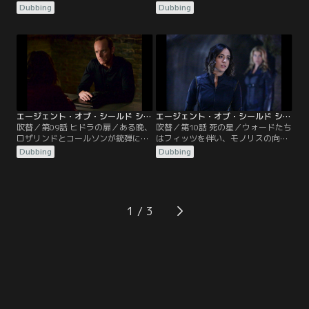
ただしていた。すると、パニックを
殺害を企むが失敗に終わる。危機を
Dubbing
Dubbing
起こした博士はメイを拉致し、大学
脱したウォードはヒドラの元リーダ
の旧校舎に立てこもり…。その頃、
ー、フォン・ストラッカーの金庫室
マックは極秘にリンカーンからラッ
まで辿り着くが…。一方、コールソ
シュの情報を聞き、彼を連れて本部
ンはATCUの真の狙いを突き止めよ
に戻ってきた。大統領に会うために
うと、ガーナー博士のモジュールが
移動中だったコールソンは、リンカ
施設に運ばれるチャンスを活か
ーンの情報を知ると…。
し“スポットライト作戦”を決行。
エージェント・オブ・シールド シーズン3 第09話／吹替【MARVEL】
エージェント・オブ・シールド シーズン3 第10話／吹替【MARVEL】
吹替／第09話 ヒドラの扉／ある晩、
吹替／第10話 死の星／ウォードたち
ロザリンドとコールソンが銃弾に襲
はフィッツを伴い、モノリスの向こ
われた。間一髪で一命を取り留めた
う側にある惑星に到着。すると、フ
Dubbing
Dubbing
コールソンは、ウォードによるもの
ィッツが惑星の案内役としてウィル
とわかると復讐に向け動き出す。そ
を同行させたいと、ウォードに申し
して、ウォードを倒すために長官の
出る。一方、シールドは、ヒドラの
枠を超える決心をした彼は、マック
施設にインヒューマンズのコンテナ
に長官代理を任命する。一方、シー
が運搬されていることを知る。長官
1
ルドはマリックが時空の扉を開けよ
代理のマックには仲間とインヒュー
うとしていると知り…。
マンズの救出…。