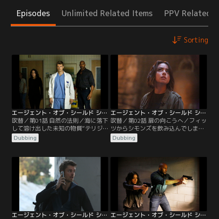
Episodes
Unlimited Related Items
PPV Related I
Sorting
エージェント・オブ・シールド シーズン3 第01話／吹替【MARVEL】
エージェント・オブ・シールド シーズン3 第02話／吹替【MARVEL】
吹替／第01話 自然の法則／海に落下
吹替／第02話 扉の向こうへ／フィッ
して溶け出した未知の物質“テリジ
ツからシモンズを飲み込んでしまっ
ェン”。その物質を含んだフィッシ
たモノリスが“時空の扉”ではないか
Dubbing
Dubbing
ュオイルを多くの人が摂取したこと
と告げられたコールソンは、その分
から、世界中で次々と“インヒュー
野の第一人者ランドルフ教授に協力
マンズ（特殊能力者）”が覚醒して
を仰ぐ。やがて、彼の目撃談をもと
いた。世界が混乱し始める中、シー
に英国のグロスタシャーの城へ向か
ルドは彼らの保護に動き出すが、常
ったシールドは、奇妙な隠し部屋に
に“謎の武装集団”に先を越されてし
辿り着くと、そこでモノリスを収納
まう。
していたかのような“穴”と“ある機
械”を見つけ…。
エージェント・オブ・シールド シーズン3 第03話／吹替【MARVEL】
エージェント・オブ・シールド シーズン3 第04話／吹替【MARVEL】