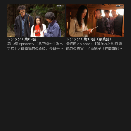
た独特の手法が特徴だ。しかも、優
たちは、生き返った闇十郎が犯人と
れた者が詠んだ歌には、不思議な力
信じる。だが奈緒子（仲間由紀恵）
が生まれるという。そんな歌の伝統
は、犯人はこの中にいると推理。自
を今に伝える名家・亀山家の屋敷
分たちを疑う奈緒子と上田（阿部
が、人手に渡ることになる。
寛）に、一族は敵意のこもった視線
を返す。
トリック3 第09話
トリック3 第10話（最終話）
第09話 episode5 「念で物を生み出
最終回 episode5 「解かれた封印 霊
す女」／御獅舞村の森に、長谷千賀
能力の真実」／奈緒子（仲間由紀
子（大谷直子）という女性が住み着
恵）が、討伐隊と共に消えた！その
いた。25年前、彼女は霊能力者とし
後に、呪いの封筒を発見した上田
て話題になるが、科学者にニセモノ
（阿部寛）。中の紙に書かれた人の
と糾弾され村を追われた女性だ。彼
名は、奈緒子の筆跡。咄嗟に隠した
女は昔の恨みをはらすため、霊能力
上田を不審気に見る岸本（成宮寛
をパワーアップし戻ってきたのだ！
貴）。奈緒子は、とある孤島に連れ
討伐隊が小屋へ向かうと、行方不明
てこられていた。
に！