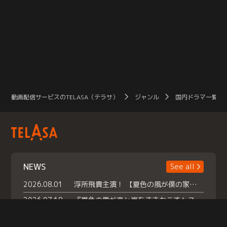
動画配信サービスのTELASA（テラサ）
ジャンル
国内ドラマ一覧（
NEWS
See all
2026.08.01
浮所飛貴主演！ 【夏色の風が僕の家にやってきた】 本日よりテラサで独占配信スタート！
2026.07.18
『夏色の雲が恋と嵐をまきおこす』スペシャルメイキング 【Part1】2026年７月18日（土）23時30分～配信スタート！話題のシーンの裏側を大公開！豪華キャスト大集合！ 『武宮家 真夏の家族会議』開催！
2026.07.15
救命医・遥（今田）の《心揺さぶる過去》や、 麻酔科医・権野（船越英一郎）の《謎多きプライベート》など… 《知られざるエピソード》を独占配信！