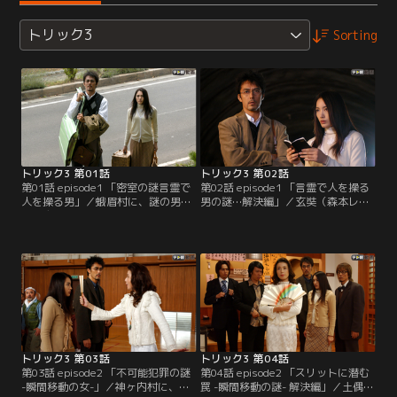
トリック3
Sorting
トリック3 第01話
トリック3 第02話
第01話 episode1 「密室の謎言霊で
第02話 episode1 「言霊で人を操る
人を操る男」／蛾眉村に、謎の男・
男の謎…解決編」／玄奘（森本レ
芝川玄奘（森本レオ）が現われる。
オ）の“言葉”通りに、黄色いカード
神聖な森を汚す者には天罰が下る
を取ってしまった奈緒子（仲間由紀
と、森に居座る玄奘。彼は、ナント
恵）と上田（阿部寛）は、信者たち
言葉にしたことを必ず現実にするこ
を振り切り逃げだす。しかしこのま
とができるのだ！彼が何かを口にす
までは、井上兄弟たちが危ない…。
ると、意志とは関係なく皆その通り
翌朝、2人は玄奘との対決のため再
になる。人だけでなく、自然界さえ
び村へと向かう。だが上田とはぐれ
も…。
る奈緒子。
トリック3 第03話
トリック3 第04話
第03話 episode2 「不可能犯罪の謎
第04話 episode2 「スリットに潜む
-瞬間移動の女-」／神ヶ内村に、ス
罠 -瞬間移動の謎- 解決編」／土偶が