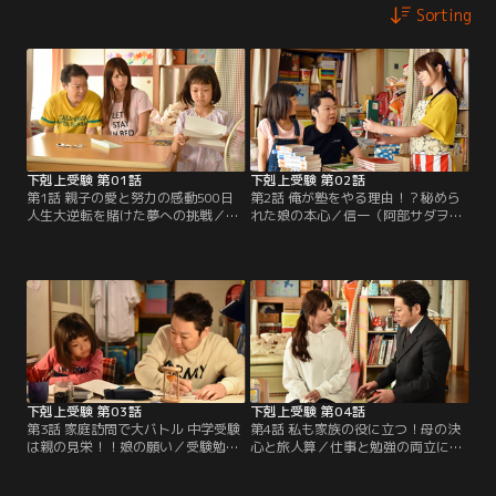
Sorting
下剋上受験 第01話
下剋上受験 第02話
第1話 親子の愛と努力の感動500日
第2話 俺が塾をやる理由！？秘めら
人生大逆転を賭けた夢への挑戦／中
れた娘の本心／信一（阿部サダヲ）
卒で不動産営業マンの信一（阿部サ
は佳織（山田美紅羽）と計算テスト
ダヲ）は新入社員に担当客を奪われ
をするが1問も解けず、意気消沈す
る。学歴が響いたと知り信一は娘の
る。そんな中、佳織のクラスにお嬢
佳織（山田美紅羽）に入塾テストを
様学校から麻里亜（篠川桃音）が転
受けさせ、人生大逆転を賭け…。
校してきて…。
下剋上受験 第03話
下剋上受験 第04話
第3話 家庭訪問で大バトル 中学受験
第4話 私も家族の役に立つ！母の決
は親の見栄！！娘の願い／受験勉強
心と旅人算／仕事と勉強の両立に苦
に熱中し、仕事を任せきりにする信
戦する信一（阿部サダヲ）は独断で
一（阿部サダヲ）に不満が募る楢崎
会社を退職し、家族にも隠してい