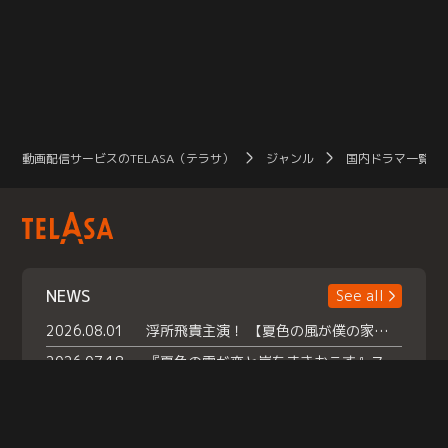
動画配信サービスのTELASA（テラサ）
ジャンル
国内ドラマ一覧（
NEWS
See all
2026.08.01
浮所飛貴主演！ 【夏色の風が僕の家にやってきた】 本日よりテラサで独占配信スタート！
2026.07.18
『夏色の雲が恋と嵐をまきおこす』スペシャルメイキング 【Part1】2026年７月18日（土）23時30分～配信スタート！話題のシーンの裏側を大公開！豪華キャスト大集合！ 『武宮家 真夏の家族会議』開催！
2026.07.15
救命医・遥（今田）の《心揺さぶる過去》や、 麻酔科医・権野（船越英一郎）の《謎多きプライベート》など… 《知られざるエピソード》を独占配信！