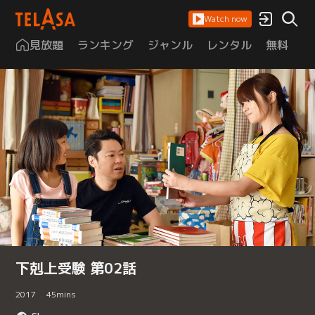
Watch now
見放題
ランキング
ジャンル
レンタル
無料
は
下剋上受験 第02話
2017
45
mins