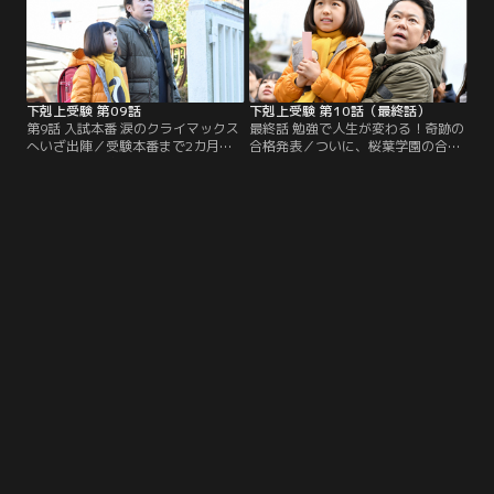
なり…。
考え…。
下剋上受験 第09話
下剋上受験 第10話（最終話）
第9話 入試本番 涙のクライマックス
最終話 勉強で人生が変わる！奇跡の
へいざ出陣／受験本番まで2カ月を
合格発表／ついに、桜葉学園の合格
切った。桜井家が一丸となって桜葉
発表の日がやってきた。信一（阿部
学園に挑む“下剋上受験”が終わりに
サダヲ）と佳織（山田美紅羽）、香
近づく中、佳織（山田美紅羽）のモ
夏子（深田恭子）や一夫（小林薫）
チベーションが下がってしまう。
桜井家全員で挑んだ“下剋上受験”の
結果は？