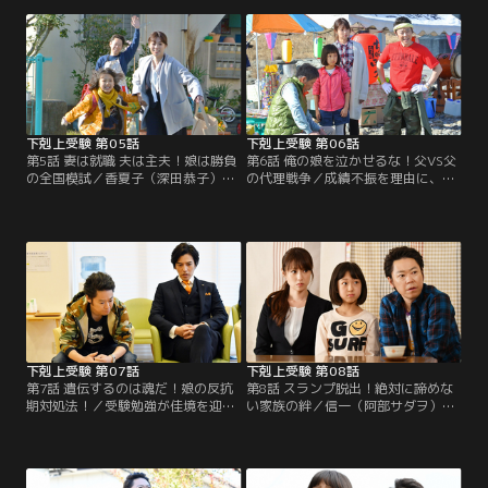
（風間俊介）。そんな中、佳織（山
た。一方、責任を感じた楢崎（風間
田美紅羽）の担任・みどり（小芝風
俊介）は、香夏子（深田恭子）のも
花）が家庭訪問にきて…。
とを訪ねて…。
下剋上受験 第05話
下剋上受験 第06話
第5話 妻は就職 夫は主夫！娘は勝負
第6話 俺の娘を泣かせるな！父VS父
の全国模試／香夏子（深田恭子）は
の代理戦争／成績不振を理由に、佳
信一（阿部サダヲ）が勤めていた不
織（山田美紅羽）は麻里亜（篠川桃
動産会社で働き、信一が専業主夫に
音）との友だち付き合いを禁止され
なることに。そんな中、佳織（山田
てしまう。悩んだ香夏子（深田恭
美紅羽）は桜葉学園の入試問題に挑
子）は、楢崎（風間俊介）に相談す
戦するが…。
るが…。
下剋上受験 第07話
下剋上受験 第08話
第7話 遺伝するのは魂だ！娘の反抗
第8話 スランプ脱出！絶対に諦めな
期対処法！／受験勉強が佳境を迎え
い家族の絆／信一（阿部サダヲ）が
るが、佳織（山田美紅羽）の成績が
胃潰瘍で倒れた上に、佳織（山田美
上がらずイライラする信一（阿部サ
紅羽）の偏差値が今までで最低にな
ダヲ）。そんな中、佳織が体育の授
ってしまった。佳織は、相次ぐ家族
業で右手をケガして鉛筆を握れなく
への災いが全て中学受験のせいだと