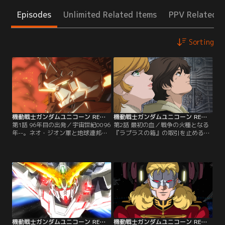
Episodes
Unlimited Related Items
PPV Related I
Sorting
機動戦士ガンダムユニコーン RE：0096 第01話
機動戦士ガンダムユニコーン RE：0096 第02話
第1話 96年目の出発／宇宙世紀0096
第2話 最初の血／戦争の火種となる
年--。ネオ・ジオン軍と地球連邦軍
『ラプラスの箱』の取引を止めるた
が戦火を交えた『シャアの反乱』か
め、ビスト財団当主のカーディアス
ら3年。工業コロニー、インダスト
に会おうとするオードリー。協力す
リアル7に住む少年バナージ・リン
るバナージ。だが、地球連邦軍と
クスは、オードリー・バーンと名乗
『袖付き』の間で戦闘が起き、コロ
る謎の少女と出会う。【提供：バン
ニーは戦場と化してしまう。【提
ダイチャンネル】
供：バンダイチャンネル】
機動戦士ガンダムユニコーン RE：0096 第03話
機動戦士ガンダムユニコーン RE：0096 第04話