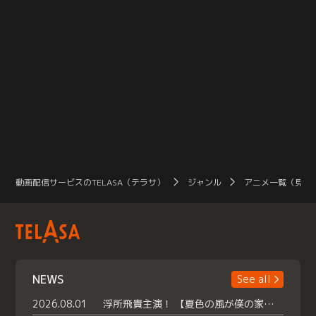
動画配信サービスのTELASA（テラサ）
ジャンル
アニメ一覧（見放
NEWS
See all
2026.08.01
浮所飛貴主演！ 【夏色の風が僕の家にやってきた】 本日よりテラサで独占配信スタート！