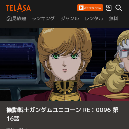
Watch now
見放題
ランキング
ジャンル
レンタル
無料
は
機動戦士ガンダムユニコーン RE：0096 第
16話