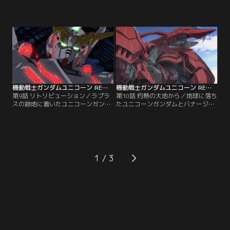
殊部隊エコーズが、バナージとユニ
ージに「それでも」と言い続けろ、
コーンガンダムの奪還作戦を開始し
ユニコーンガンダムに眠るもうひと
た。ネオ・ジオン残党軍『袖付き』
つのシステムを呼び覚ます力にな
の拠点、資源衛星パラオは新たな戦
る、と助言する。そのマリーダは地
場と化す。混乱の中でバナージと再
球へ移されることになる。サイアム
会したミネバは、リディの父の力を
の孫娘で現ビスト財団当主代行マー
借りるため地球へ行くと伝える。一
サ・カーバインの指示だ。アルベル
方、フロンタルは強化人間のマリー
トに財団の命綱である『ラプラスの
ダを使って…。【提供：バンダイチ
箱』の開放阻止を命じたのも…。
ャンネル】
【提供：バンダイチャンネル】
機動戦士ガンダムユニコーン RE：0096 第09話
機動戦士ガンダムユニコーン RE：0096 第10話
第9話 リトリビューション／ラプラ
第10話 灼熱の大地から／地球に落ち
スの跡地に着いたユニコーンガンダ
たユニコーンガンダムとバナージを
ムはプログラムの封印が解け、96年
助けたガランシェールが西サハラ砂
前に地球連邦政府初代首相リカル
漠に不時着した。地球潜伏のジオン
ド・マーセナスが行った演説を流し
残党軍は地球連邦の首都ダカールを
始めた。ジオン根絶のための殺戮マ
襲撃する陽動作戦を展開。連邦政府
シーンではない何かが組み込まれて
の中心人物ローナンはブライト・ノ
いることに気付いたダグザは、バナ
アにガランシェール探索を命じる。
1
ージに「それを制御するのは生身の
リディと共に地球に降りたミネバは
心だ」と教える。【提供：バンダイ
自分が政治利用されるのを怖れ
チャンネル】
て…。【提供：バンダイチャンネ
ル】