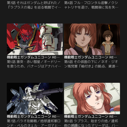
第3話 それはガンダムと呼ばれた／
第4話 フル・フロンタル追撃／クシ
『ラプラスの箱』を巡る戦闘でイン
ャトリヤを退け、戦闘後に気を失っ
ダストリアル7は戦場と化してしま
たバナージは収容されたネェル・ア
う。オードリーを探して戦火を走り
ーガマで、オードリーと再会する。
抜けるバナージは、『箱』の鍵とな
だが、そこへネオ・ジオン残党軍
る純白のモビルスーツ、ユニコーン
『袖付き』の首魁、フル・フロンタ
ガンダムと運命的な出会いを果た
ルが駆るシナンジュに襲撃してき
す。【提供：バンダイチャンネル】
た。【提供：バンダイチャンネル】
機動戦士ガンダムユニコーン RE：0096 第05話
機動戦士ガンダムユニコーン RE：0096 第06話
第5話 激突・赤い彗星／オードリー
第6話 その仮面の下に／ネオ・ジオ
を救うため、バナージはアナハイム
ン残党軍『袖付き』の拠点、資源衛
社の重役アルベルトの力を借りて出
星パラオ。そこで待ち受けていたの
撃した。赤い彗星の再来と呼ばれる
は仮面を外して素顔を見せるフル・
フル・フロンタルの駆るシナンジュ
フロンタルだった。一方、ネェル・
と激突したユニコーンガンダムはデ
アーガマでは、エコーズのダグザが
ストロイモードに変身するが…。
指揮するある作戦が実行される。
【提供：バンダイチャンネル】
【提供：バンダイチャンネル】
機動戦士ガンダムユニコーン RE：0096 第07話
機動戦士ガンダムユニコーン RE：0096 第08話
第7話 パラオ攻略戦／地球連邦軍ロ
第8話 ラプラス、始まりの地／連邦
ンド・ベルのネェル・アーガマと特
側の捕虜になったマリーダは、バナ