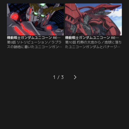
た。ネオ・ジオン残党軍『袖付き』
つのシステムを呼び覚ます力にな
の拠点、資源衛星パラオは新たな戦
る、と助言する。そのマリーダは地
場と化す。混乱の中でバナージと再
球へ移されることになる。サイアム
会したミネバは、リディの父の力を
の孫娘で現ビスト財団当主代行マー
借りるため地球へ行くと伝える。一
サ・カーバインの指示だ。アルベル
方、フロンタルは強化人間のマリー
トに財団の命綱である『ラプラスの
ダを使って…。【提供：バンダイチ
箱』の開放阻止を命じたのも…。
ャンネル】
【提供：バンダイチャンネル】
機動戦士ガンダムユニコーン RE：0096 第09話
機動戦士ガンダムユニコーン RE：0096 第10話
第9話 リトリビューション／ラプラ
第10話 灼熱の大地から／地球に落ち
スの跡地に着いたユニコーンガンダ
たユニコーンガンダムとバナージを
ムはプログラムの封印が解け、96年
助けたガランシェールが西サハラ砂
前に地球連邦政府初代首相リカル
漠に不時着した。地球潜伏のジオン
ド・マーセナスが行った演説を流し
残党軍は地球連邦の首都ダカールを
始めた。ジオン根絶のための殺戮マ
襲撃する陽動作戦を展開。連邦政府
シーンではない何かが組み込まれて
の中心人物ローナンはブライト・ノ
いることに気付いたダグザは、バナ
アにガランシェール探索を命じる。
1
ージに「それを制御するのは生身の
リディと共に地球に降りたミネバは
心だ」と教える。【提供：バンダイ
自分が政治利用されるのを怖れ
チャンネル】
て…。【提供：バンダイチャンネ
ル】