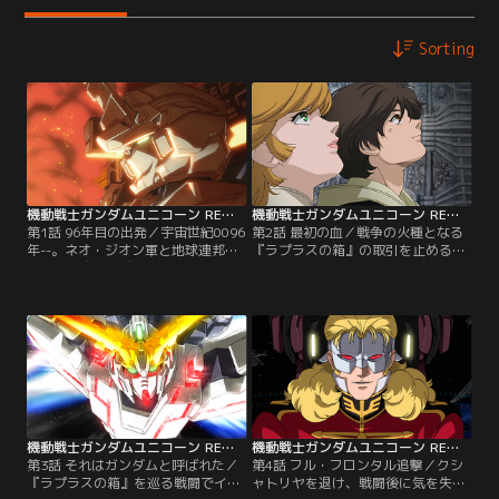
Sorting
機動戦士ガンダムユニコーン RE：0096 第01話
機動戦士ガンダムユニコーン RE：0096 第02話
第1話 96年目の出発／宇宙世紀0096
第2話 最初の血／戦争の火種となる
年--。ネオ・ジオン軍と地球連邦軍
『ラプラスの箱』の取引を止めるた
が戦火を交えた『シャアの反乱』か
め、ビスト財団当主のカーディアス
ら3年。工業コロニー、インダスト
に会おうとするオードリー。協力す
リアル7に住む少年バナージ・リン
るバナージ。だが、地球連邦軍と
クスは、オードリー・バーンと名乗
『袖付き』の間で戦闘が起き、コロ
る謎の少女と出会う。【提供：バン
ニーは戦場と化してしまう。【提
ダイチャンネル】
供：バンダイチャンネル】
機動戦士ガンダムユニコーン RE：0096 第03話
機動戦士ガンダムユニコーン RE：0096 第04話
第3話 それはガンダムと呼ばれた／
第4話 フル・フロンタル追撃／クシ
『ラプラスの箱』を巡る戦闘でイン
ャトリヤを退け、戦闘後に気を失っ