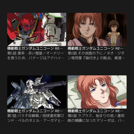
ダストリアル7は戦場と化してしま
たバナージは収容されたネェル・ア
う。オードリーを探して戦火を走り
ーガマで、オードリーと再会する。
抜けるバナージは、『箱』の鍵とな
だが、そこへネオ・ジオン残党軍
る純白のモビルスーツ、ユニコーン
『袖付き』の首魁、フル・フロンタ
ガンダムと運命的な出会いを果た
ルが駆るシナンジュに襲撃してき
す。【提供：バンダイチャンネル】
た。【提供：バンダイチャンネル】
機動戦士ガンダムユニコーン RE：0096 第05話
機動戦士ガンダムユニコーン RE：0096 第06話
第5話 激突・赤い彗星／オードリー
第6話 その仮面の下に／ネオ・ジオ
を救うため、バナージはアナハイム
ン残党軍『袖付き』の拠点、資源衛
社の重役アルベルトの力を借りて出
星パラオ。そこで待ち受けていたの
撃した。赤い彗星の再来と呼ばれる
は仮面を外して素顔を見せるフル・
フル・フロンタルの駆るシナンジュ
フロンタルだった。一方、ネェル・
と激突したユニコーンガンダムはデ
アーガマでは、エコーズのダグザが
ストロイモードに変身するが…。
指揮するある作戦が実行される。
【提供：バンダイチャンネル】
【提供：バンダイチャンネル】
機動戦士ガンダムユニコーン RE：0096 第07話
機動戦士ガンダムユニコーン RE：0096 第08話
第7話 パラオ攻略戦／地球連邦軍ロ
第8話 ラプラス、始まりの地／連邦
ンド・ベルのネェル・アーガマと特
側の捕虜になったマリーダは、バナ
殊部隊エコーズが、バナージとユニ
ージに「それでも」と言い続けろ、
コーンガンダムの奪還作戦を開始し
ユニコーンガンダムに眠るもうひと