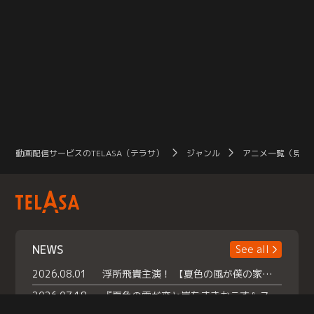
動画配信サービスのTELASA（テラサ）
ジャンル
アニメ一覧（見放
NEWS
See all
2026.08.01
浮所飛貴主演！ 【夏色の風が僕の家にやってきた】 本日よりテラサで独占配信スタート！
2026.07.18
『夏色の雲が恋と嵐をまきおこす』スペシャルメイキング 【Part1】2026年７月18日（土）23時30分～配信スタート！話題のシーンの裏側を大公開！豪華キャスト大集合！ 『武宮家 真夏の家族会議』開催！