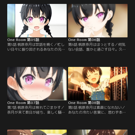
落ち込んでいた。雪の降る夜、受験
とっておきの秘密を打ち明ける。そ
を目前にした二人に、ささやかで優
れはきっと、忘れることのない大切
しい時間が訪れる。【提供：バンダ
な瞬間。そして二人は--。【提供：
イチャンネル】
バンダイチャンネル】
One Room 第05話
One Room 第06話
第5話 桃原奈月は世話を焼く／忙し
第6話 桃原奈月はほっとする／何気
い日々に振り回されるあなたの元
ない会話、誰かと過ごす日々。久し
に、妹の奈月がやってくる。夏休み
く忘れていた温かさを、あなたは奈
を利用して兄の生活指導に来たとい
月といることで思い出していく。あ
う奈月は、あなたに真っ当な一人暮
なたのために一生懸命に働く奈月。
らしを送らせるため懸命に世話を焼
その想いに少しでも応えようと、あ
く。これは奈月とあなたの、とある
なたはとっておきの景色を用意す
夏の物語。【提供：バンダイチャン
る。【提供：バンダイチャンネル】
ネル】
One Room 第07話
One Room 第08話
第7話 桃原奈月は照れてごまかす／
第8話 桃原奈月は素直になれない／
奈月が来て数日が経ち、楽しく騒が
あなたの冷たい言葉に、思わず本音
しい日々が続いていく。しかし同時
をこぼす奈月。素直になれない妹
にわずかな焦りをあなたは感じ始め
と、意地っ張りなあなたは、互いの
る。疲れているところ、情けないと
思いを初めて知ることになる。やが
ころを見せても、変わらず気遣って
て大したことのない、だけど大切な