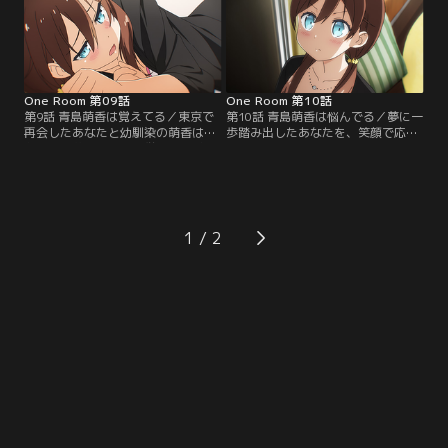
くれる奈月に、あなたはある決断を
日々は、夏休みの終わりを迎えて-
する。【提供：バンダイチャンネ
-。【提供：バンダイチャンネル】
ル】
One Room 第09話
One Room 第10話
第9話 青島萌香は覚えてる／東京で
第10話 青島萌香は悩んでる／夢に一
再会したあなたと幼馴染の萌香は、
歩踏み出したあなたを、笑顔で応援
お互いの夢のために、厳しい現状に
する萌香。子供の頃のように楽しい
耐えながら日々を過ごしている。そ
二人だけの時間。しかし、その一方
んなひとりぼっち同士が寄り添っ
で浮かび上がってくる現実に、萌香
て、少しだけ温かくなる、これは萌
は思い悩む。二人の歩みにわずかな
香とあなたの、とある秋の物語。
ズレが生まれ始めていた。【提供：
【提供：バンダイチャンネル】
バンダイチャンネル】
1