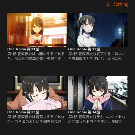
Sorting
One Room 第01話
One Room 第02話
第1話 花坂結衣はお願いする／ある
第2話 花坂結衣は約束する／隣人か
日、あなたの部屋の隣に受験生の花
ら家庭教師と生徒になったあなたと
坂結衣が引っ越してくる。突如始ま
結衣。二人きりの空間で、次第に心
った隣人との穏やかな日々。そんな
の距離も近づいていく。そんなある
二人の関係は、ある「お願い」をき
日、銭湯に行った二人は、小さいけ
っかけに少しずつ動き出す。--これ
れど大切なある「約束」を交わす。
は結衣とあなたの、とある冬の物
【提供：バンダイチャンネル】
語。【提供：バンダイチャンネル】
One Room 第03話
One Room 第04話
第3話 花坂結衣は寝落ちする／あな
第4話 花坂結衣は手をつなぐ／あな
たへの日頃のお礼に手料理をふるま
たに貰ったお守りを手に、受験に臨
う結衣。楽しい時間が流れる一方
む結衣。そして季節は巡り、桜舞う
で、結衣は模試の結果が悪くひどく
並木道。隣を歩くあなたに、結衣は