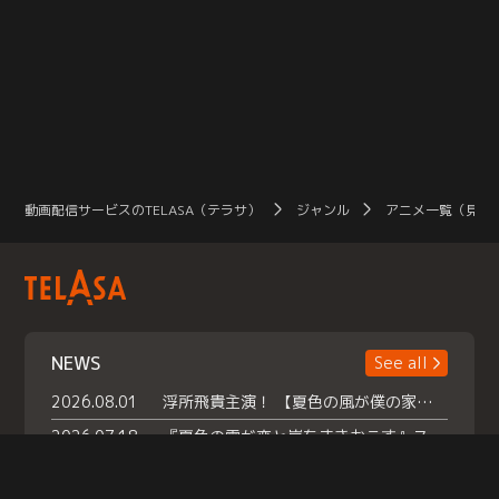
動画配信サービスのTELASA（テラサ）
ジャンル
アニメ一覧（見放
NEWS
See all
2026.08.01
浮所飛貴主演！ 【夏色の風が僕の家にやってきた】 本日よりテラサで独占配信スタート！
2026.07.18
『夏色の雲が恋と嵐をまきおこす』スペシャルメイキング 【Part1】2026年７月18日（土）23時30分～配信スタート！話題のシーンの裏側を大公開！豪華キャスト大集合！ 『武宮家 真夏の家族会議』開催！
2026.07.15
救命医・遥（今田）の《心揺さぶる過去》や、 麻酔科医・権野（船越英一郎）の《謎多きプライベート》など… 《知られざるエピソード》を独占配信！