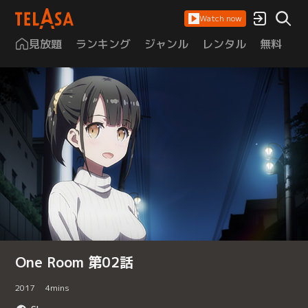
Watch now
見放題
ランキング
ジャンル
レンタル
無料
は
One Room 第02話
2017
4
mins