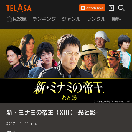
Watch now
見放題
ランキング
ジャンル
レンタル
無料
は
新・ミナミの帝王（XIII）-光と影-
2017
1
h
11
mins