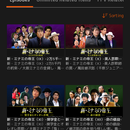
Sorting
新・ミナミの帝王（IX）-2万5千円の約束-
新・ミナミの帝王（X）-美人詐欺師の罠-
新・ミナミの帝王（IX）-2万5千円
新・ミナミの帝王（X）-美人詐欺師
の約束-／大阪ミナミの金貸し・萬田
の罠-／萬田銀次郎（千原ジュニア）
銀次郎（千原ジュニア）が金を貸し
が金貸しを営む大阪ミナミに、教祖
ていた男が、遺書と返済金を残して
を名乗る恵福（安達祐実）が現れ
自殺。弟分の坂上竜一（大東駿介）
る。知るはずのない事情をズバリと
は、男は最近憔悴（しょうすい）し
言い当てる“霊視”で多くの信者を獲
きっていたという。そして遺書から
得し、莫大な金を集めていたが、銀
「ナニワ広告社」の社員だったこと
次郎は詐欺だと直感。露天商・馬場
に気づく。一方、長年勤めていた会
正子（楠見薫）を騙して得た情報を
社をリストラされたが…。
話しているだけだと見抜く。その恵
福と詐欺をはたらく春田（山内圭
哉）は…。
新・ミナミの帝王（XI）-奨学金とオレオレ詐欺-
新・ミナミの帝王（XII）-命の値段-
新・ミナミの帝王（XI）-奨学金とオ
新・ミナミの帝王（XII）-命の値段-
レオレ詐欺-／大阪ミナミで「鬼」と
／銀次郎の命を狙う怪しい影。竜一