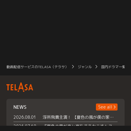
動画配信サービスのTELASA（テラサ）
ジャンル
国内ドラマ一覧（
NEWS
See all
2026.08.01
浮所飛貴主演！ 【夏色の風が僕の家にやってきた】 本日よりテラサで独占配信スタート！
2026.07.18
『夏色の雲が恋と嵐をまきおこす』スペシャルメイキング 【Part1】2026年７月18日（土）23時30分～配信スタート！話題のシーンの裏側を大公開！豪華キャスト大集合！ 『武宮家 真夏の家族会議』開催！