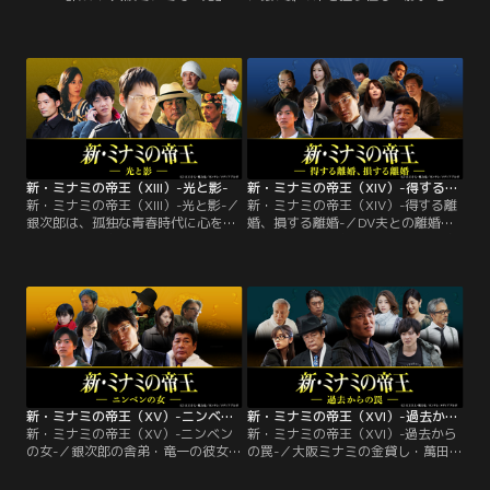
恐れられる金貸し・萬田銀次郎（千
を人質にとり、身代金1億7千万円を
原ジュニア）のもとに喪服姿の女・
要求する犯人。その背後で暗躍する
一文字莉紗（東風万智子）が現れ
恐るべき“黒幕”の正体とは！？大阪
た。身内の不幸で金が必要だと涙ぐ
ミナミの金貸し・萬田銀次郎（千原
んで借金を申し込むが、すべて芝
ジュニア）はある夜、路地裏に響く
居。莉紗の正体はオレオレ詐欺グル
銃声を耳にする。撃たれたのは銀次
ープのボスだった。その後、銀次郎
郎の顧客・轟洋二郎（猪俣三四
は居酒屋で働く花岡時男（尾上寛
郎）。轟は大事そうに持っていた手
之）に出会う。亡き父の恩に報いよ
帳を銀次郎に託すとそのまま力尽き
うと…。
る。
新・ミナミの帝王（XIII）-光と影-
新・ミナミの帝王（XIV）-得する離婚、損する離婚-
新・ミナミの帝王（XIII）-光と影-／
新・ミナミの帝王（XIV）-得する離
銀次郎は、孤独な青春時代に心を通
婚、損する離婚-／DV夫との離婚を
わせた晴美と島本に再会。しか
決意した若い母親を助けようと、奮
し“人権派弁護士”として活躍する島
闘する竜一と弁護士の卵・藍。銀次
本の裏の顔を知り、怒りに震えた銀
郎は、これを妨害する資産家の妻・
次郎は…。大阪ミナミの金貸し・萬
かほりの恐ろしい企みに気づき…。
田銀次郎（千原ジュニア）が「子ど
大阪ミナミの金貸し・萬田銀次郎
も食堂」の前で少年・野上琉来（須
（千原ジュニア）は、資産家の矢崎
田瑛斗）と話していると、店主・斉
（佐藤蛾次郎）から元ホステス・か
藤晴美（大路恵美）が現れ2人を招
ほり（笛木優子）との結婚を知らさ
き入れた。銀次郎がケンカに明け暮
れる。
れていた頃…。
新・ミナミの帝王（XV）-ニンベンの女-
新・ミナミの帝王（XVI）-過去からの罠-
新・ミナミの帝王（XV）-ニンベン
新・ミナミの帝王（XVI）-過去から
の女-／銀次郎の舎弟・竜一の彼女
の罠-／大阪ミナミの金貸し・萬田銀
が、架空の土地売却で金を騙し取
次郎（千原ジュニア）の顧客である
る“地面師”の餌食に！復讐を誓う竜
ラーメン屋店主・日野正春（上杉祥