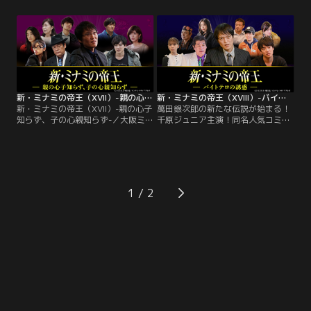
一に、悲しい過去を持つ偽造屋・紅
三）は、元受刑者を雇い親身に更生
が協力を申し出るが思わぬ窮地に陥
の手助けをしている。従業員の本多
り…。萬田銀次郎（千原ジュニア）
麗奈（柳ゆり菜）も前科があった
は大阪ミナミの金貸し。舎弟・坂上
が、自分の店を持つことを夢見て真
竜一（大東駿介）はある日、見知ら
面目に働いていた。ある日、麗奈は
ぬ女性（中尾ミエ）と楽しげに街を
新入りの従業員・長山祐子（縄田か
歩く銀次郎の姿を見かけ…。
のん）から…。
新・ミナミの帝王（XVII）-親の心子知らず、子の心親知らず-
新・ミナミの帝王（XVIII）-バイトテロの誘惑-
新・ミナミの帝王（XVII）-親の心子
萬田銀次郎の新たな伝説が始まる！
知らず、子の心親知らず-／大阪ミナ
千原ジュニア主演！同名人気コミッ
ミの金貸し・萬田銀次郎（千原ジュ
クを原作とした「新・ミナミの帝
ニア）の舎弟・坂上竜一（大東駿
王」シリーズ！！
介）は、キャリアウーマンの若山弥
生（宮地真緒）と婚活アプリで知り
合い、意気投合。婚活に励む弥生の
よき相談相手となる。弥生は3年前
1
に父を亡くし、実家にひとりで暮ら
す母・光子（山口美也子）に早く孫
の顔を見せたいと…。