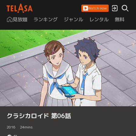
Watch now
見放題
ランキング
ジャンル
レンタル
無料
は
クラシカロイド 第06話
2016
24
mins