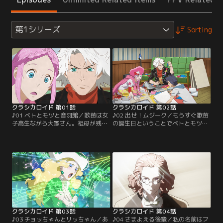
第1シリーズ
Sorting
クラシカロイド 第01話
クラシカロイド 第02話
♪01 ベトとモツと音羽館／歌苗は女
♪02 出せ！ムジーク／もうすぐ歌苗
子高生ながら大家さん。祖母が残し
の誕生日ということでベトとモツに
た古い洋館“音羽館”は父親の借金で
パーティーを開こうと言う奏助。そ
取り壊しの危機。そこにベートーヴ
して最大のサプライズとしてムジー
ェンとモーツァルトと名乗る、おか
クで喜ばせようと提案する。そう、
しなふたりが現れる。幼なじみの奏
ムジークの力をもう一度見たい奏助
助も館に入り浸り、餃子に執ように
が、ふたりをけしかけようとしたの
こだわるベトと、子どものように無
だ！しかし思惑どおりにいくような
邪気でイタズラ三昧のモツとで迷惑
ベトとモツではなく…。はたして再
な騒ぎを次々と巻き起こす。そんな
びムジークは起こるのか？そして歌
中、ついに館の…。【提供：バンダ
苗の誕生日パーティーは…。【提
イチャンネル】
供：バンダイチャンネル】
クラシカロイド 第03話
クラシカロイド 第04話
♪03 チョッちゃんとリッちゃん／あ
♪04 さまよえる後輩／私の名前はフ