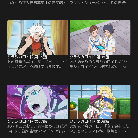
いかわらず入居者募集中の音羽館
ランツ・シューベルト。この世界は
に、ついに見学者が！はりきった歌
自分の知る時代や世界とはまるで異
苗がナイスバディの入居希望者を案
なり、見知らぬ風景が広がってい
内していると、空き部屋のはずの
る…！しかし、そんなことはささい
203号室になぜか人の気配が！？謎
なこと。最も大切なのは、この世界
の不法侵入者は、ベトいわく“餃子
には敬愛するベートーヴェン先輩が
の妖精、ギョザリー”、モツいわ
存在していることだ！！街から街へ
く“さみしがりやおばけ、ドンちゃ
とベトを探しさまようシューベル
ん”、そして謎の美女リッちゃんい
ト。そして彼の周囲に巻き起こる事
わく“チョッちゃん”！？【提供：バ
件。【提供：バンダイチャンネル】
ンダイチャンネル】
クラシカロイド 第05話
クラシカロイド 第06話
♪05 漆黒のギョーザー／ベートーヴ
♪06 始まりのクラシカロイド／“ク
ェンがこだわり続けている餃子。今
ラシカロイド”とは何者なのか…悩む
日も理想を求めギョーザーを焼いて
歌苗の元に、失踪中の父・響吾から
いるが目指す物にならない。なんで
パッド君を通じて連絡が！ベトとモ
も、ベトが追い求めるのは以前に食
ツのふたりを音羽館へいざなった父
べた“漆黒のハーモニー”だと言う。
であればその正体を知っているは
音羽館の面々は見かねてベトに協力
ず…と、歌苗は父を問いただす。一
することに。一方、歌苗に電話がか
方、歌苗のために借金返済を計画す
かってくる。それは、彼女の父“響
るクラシカロイド一同だったが、結
吾”から返して欲しい物があるので
果的に歌苗を怒らせてしまう。つい
受け取りに行く、と…。【提供：バ
に歌苗は…。【提供：バンダイチャ
ンダイチャンネル】
ンネル】
クラシカロイド 第07話
クラシカロイド 第08話
♪07 やまのおう／音羽館からほど近
♪08 女子会の一日／「女子会をした
い山に、謎の生物“ハマゴン”が出
い」というリストが、歌苗とチャイ
没。テレビのニュースでも取り上げ
コフスキー、バダジェフスカを呼び