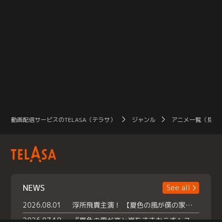
動画配信サービスのTELASA（テラサ）
ジャンル
アニメ一覧（見放
NEWS
See all
2026.08.01
浮所飛貴主演！ 【夏色の風が僕の家にやってきた】 本日よりテラサで独占配信スタート！
2026.07.18
『夏色の雲が恋と嵐をまきおこす』スペシャルメイキング 【Part1】2026年７月18日（土）23時30分～配信スタート！話題のシーンの裏側を大公開！豪華キャスト大集合！ 『武宮家 真夏の家族会議』開催！