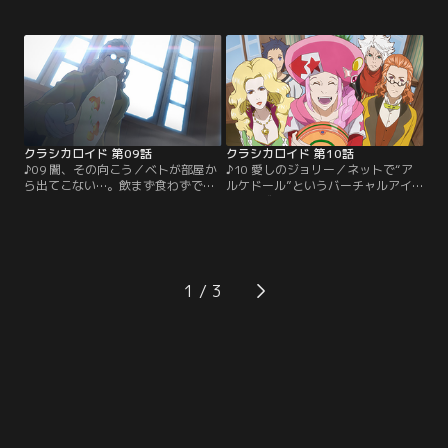
られ街は大騒ぎ。一方音羽館では、
出した。全部リストのおごり！とい
近頃ベトとモツが姿を見せず、歌苗
うことでプール、カラオケ、温泉…
はつかの間の平穏を満喫していた。
とやりたい放題。たまたまその場に
そんな中突如、館にハマゴンが現れ
居合わせた奏助は、こっそりとその
る！謎の生物を追って山に向かう音
後を追っていくが、ぶっちゃけトー
羽館の面々。【提供：バンダイチャ
クに花を咲かせる女子たちと反し
ンネル】
て、だんだんと精神的ダメージを負
っていく…。【提供：バンダイチャ
ンネル】
クラシカロイド 第09話
クラシカロイド 第10話
♪09 闇、その向こう／ベトが部屋か
♪10 愛しのジョリー／ネットで“ア
ら出てこない…。飲まず食わずで過
ルケドール”というバーチャルアイ
ごすベトを心配したシューベルト
ドル作成アプリを発見したショパ
は、好物のギョーザを使っておびき
ン。“ジョリー”と名付けたアイドル
出す。やっと部屋から出てきたベト
の作成に没頭し、どんどん感情移入
が没頭していたのは、エレキギター
するも、ジョリーがプログラム通り
作り！天才・ベートーヴェンの演奏
にしか反応しないことに憤りムジー
にみんな期待を寄せるが、なんと弾
クを発動！人格を持ったジョリーは
1
き方は知らないと言う…。そこで奏
ショパンの意思とは関係なく曲をア
助がベトにギターを教えようと立ち
ップし、勝手に有名な存在に。【提
上がる！【提供：バンダイチャンネ
供：バンダイチャンネル】
ル】