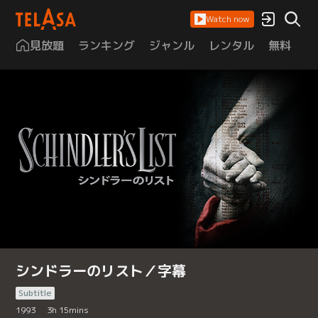
Watch now
見放題
ランキング
ジャンル
レンタル
無料
は
シンドラーのリスト／字幕
Subtitle
1993
3
h
15
mins