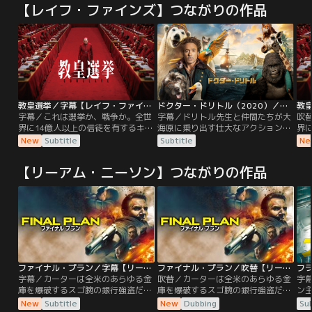
【レイフ・ファインズ】つながりの作品
教皇選挙／字幕【レイフ・ファインズ主演】
ドクター・ドリトル（2020）／字幕
字幕／これは選挙か、戦争か。全世
字幕／ドリトル先生と仲間たちが大
吹
界に14億人以上の信徒を有するキリ
海原に乗り出す壮大なアクション・
界
スト教最大の教派・カトリック教
アドベンチャー！！動物と話せるド
ス
New
Subtitle
Subtitle
Ne
会。その最高指導者にして、バチカ
リトル先生は、名医だが変わり者。
会
ン市国の元首であるローマ教皇が、
世間から遠ざかり、様々な動物たち
ン
【リーアム・ニーソン】つながりの作品
死去した。悲しみに暮れる暇もな
とひっそりと暮らしていた。しか
死
く、ローレンス枢機卿（レイフ・フ
し、若き女王が重い病に倒れたと聞
く
ァインズ）は新教皇を決める教皇選
き、ドリトル先生は女王を救える唯
ァ
挙＜コンクラーベ＞を執り仕切るこ
一の治療法を求めて伝説の島へと冒
挙
とに。
険の旅に出発する。
と
ファイナル・プラン／字幕【リーアム・ニーソン主演】
ファイナル・プラン／吹替【リーアム・ニーソン主演】
字幕／カーターは全米のあらゆる金
吹替／カーターは全米のあらゆる金
字
庫を爆破するスゴ腕の銀行強盗だっ
庫を爆破するスゴ腕の銀行強盗だっ
ン
たが、偶然に出会った女性アニーと
たが、偶然に出会った女性アニーと
作
New
Subtitle
New
Dubbing
Sub