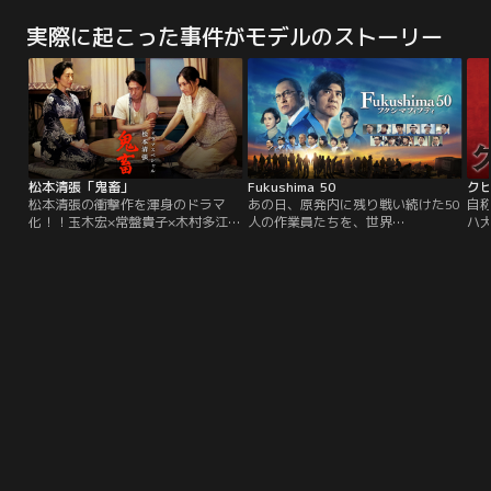
恋に落ち、過去を捨て新たな一歩を
恋に落ち、過去を捨て新たな一歩を
殺
踏み出したいと願う。彼はすべての
踏み出したいと願う。彼はすべての
員
実際に起こった事件がモデルのストーリー
罪を告白するべくFBIに出頭する
罪を告白するべくFBIに出頭する
リ
が、2人の捜査官はカーターの盗ん
が、2人の捜査官はカーターの盗ん
ト
できた金を横領し、彼もアニーも危
できた金を横領し、彼もアニーも危
シ
険に晒される。カーターは愛のた
険に晒される。カーターは愛のた
に
め、すべてにケリをつけるため…。
め、すべてにケリをつけるため…。
の
松本清張「鬼畜」
Fukushima 50
ク
松本清張の衝撃作を渾身のドラマ
あの日、原発内に残り戦い続けた50
自
化！！玉木宏×常盤貴子×木村多江豪
人の作業員たちを、世界
ハ
華キャストが“魂”をぶつけ合い、人
は“Fukushima 50（フクシマフィフ
の
間の業、そして親子愛を描きだす-
ティ）”と呼んだ。2011年3月11
各
-！！松本清張初期の傑作短編小
日、日本の観測史上最大の東日本大
変
説、『鬼畜』。清張が実話をもとに
震災が発生した。太平洋から到達し
取
1957年に執筆した作品で、善良な
た想定外の大津波は福島第一原発を
師
人間の心に悪魔が生まれる瞬間と親
襲う。内部に残り戦い続けたのは地
の
子の絆を描き、読者の胸の内を深く
元出身の作業員たち。制御不能とな
な
えぐりました。物語の主人公は、小
った原発の暴走を止めるため、世界
の
さな印刷会社を営む竹中宗吉。
初となる作戦が…。
大