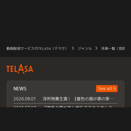
動画配信サービスのTELASA（テラサ）
ジャンル
洋画一覧（見放題
NEWS
See all
2026.08.01
浮所飛貴主演！ 【夏色の風が僕の家にやってきた】 本日よりテラサで独占配信スタート！
2026.07.18
『夏色の雲が恋と嵐をまきおこす』スペシャルメイキング 【Part1】2026年７月18日（土）23時30分～配信スタート！話題のシーンの裏側を大公開！豪華キャスト大集合！ 『武宮家 真夏の家族会議』開催！
2026.07.15
救命医・遥（今田）の《心揺さぶる過去》や、 麻酔科医・権野（船越英一郎）の《謎多きプライベート》など… 《知られざるエピソード》を独占配信！