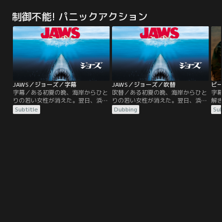
率いる撮影隊は、探索の途中、蛇の
を舞台に描く手に汗握るサバイバル
を
密猟をしているという謎めいた男サ
アクションが誕生した。医師ネイ
ア
制御不能! パニックアクション
ローンと出会う。ジャングルの知識
ト・サミュエルズは、ふたりの娘た
ト
にたけた彼は、次第に他のクルーた
ちを連れ、最近亡くなった妻と初め
ち
ちをいいなりに動かすようになる。
て出会った南アフリカへの長期旅行
て
だが彼の本当の目的は幻の巨大アナ
を計画。現地では狩猟禁止保護区を
を
コンダを生け捕りにすることだっ
管理する旧友の生物学者マーティン
管
た。
と再会を果たす。
と
JAWS／ジョーズ／字幕
JAWS／ジョーズ／吹替
ビ
字幕／ある初夏の晩、海岸からひと
吹替／ある初夏の晩、海岸からひと
字
りの若い女性が消えた。翌日、浜辺
りの若い女性が消えた。翌日、浜辺
解
に無惨な彼女の遺体が打ち上げら
に無惨な彼女の遺体が打ち上げら
ジ
Subtitle
Dubbing
Sub
れ、平和な観光地アミティは騒然と
れ、平和な観光地アミティは騒然と
を
なる。警察署長ブロディは、この事
なる。警察署長ブロディは、この事
ア
件を巨大な人喰い鮫の仕業と判断。
件を巨大な人喰い鮫の仕業と判断。
ト
海岸を閉鎖するように提案するが、
海岸を閉鎖するように提案するが、
ち
貴重な収入源である海水浴客を失う
貴重な収入源である海水浴客を失う
て
として、市長から猛反対にあってし
として、市長から猛反対にあってし
を
まう。だが間もなく、海水浴を楽し
まう。だが間もなく、海水浴を楽し
管
む人々から第二の犠牲者が！
む人々から第二の犠牲者が！
と