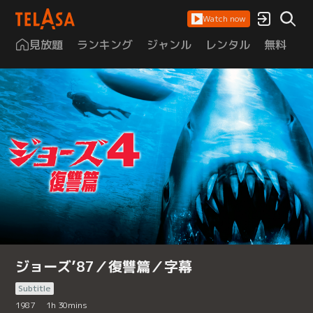
Watch now
見放題
ランキング
ジャンル
レンタル
無料
は
ジョーズ’87／復讐篇／字幕
Subtitle
1987
1
h
30
mins