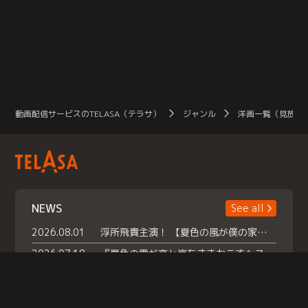
動画配信サービスのTELASA（テラサ）
ジャンル
洋画一覧（見放題
NEWS
See all
2026.08.01
浮所飛貴主演！ 【夏色の風が僕の家にやってきた】 本日よりテラサで独占配信スタート！
2026.07.18
『夏色の雲が恋と嵐をまきおこす』スペシャルメイキング 【Part1】2026年７月18日（土）23時30分～配信スタート！話題のシーンの裏側を大公開！豪華キャスト大集合！ 『武宮家 真夏の家族会議』開催！
2026.07.15
救命医・遥（今田）の《心揺さぶる過去》や、 麻酔科医・権野（船越英一郎）の《謎多きプライベート》など… 《知られざるエピソード》を独占配信！