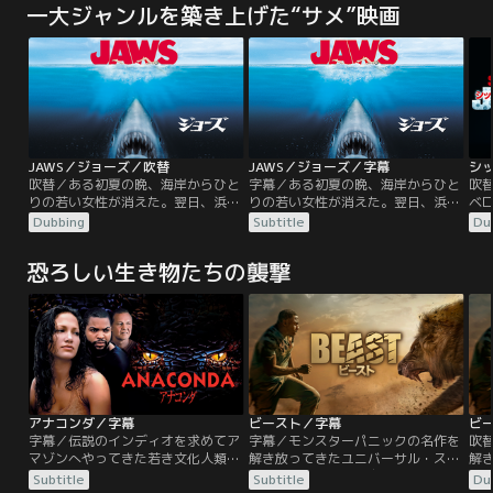
一大ジャンルを築き上げた“サメ”映画
JAWS／ジョーズ／吹替
JAWS／ジョーズ／字幕
シ
吹替／ある初夏の晩、海岸からひと
字幕／ある初夏の晩、海岸からひと
吹
りの若い女性が消えた。翌日、浜辺
りの若い女性が消えた。翌日、浜辺
ベ
に無惨な彼女の遺体が打ち上げら
に無惨な彼女の遺体が打ち上げら
島
Dubbing
Subtitle
Du
れ、平和な観光地アミティは騒然と
れ、平和な観光地アミティは騒然と
が
なる。警察署長ブロディは、この事
なる。警察署長ブロディは、この事
戦
恐ろしい生き物たちの襲撃
件を巨大な人喰い鮫の仕業と判断。
件を巨大な人喰い鮫の仕業と判断。
畜
海岸を閉鎖するように提案するが、
海岸を閉鎖するように提案するが、
の
貴重な収入源である海水浴客を失う
貴重な収入源である海水浴客を失う
-
として、市長から猛反対にあってし
として、市長から猛反対にあってし
命
まう。だが間もなく、海水浴を楽し
まう。だが間もなく、海水浴を楽し
む人々から第二の犠牲者が！
む人々から第二の犠牲者が！
アナコンダ／字幕
ビースト／字幕
ビ
字幕／伝説のインディオを求めてア
字幕／モンスターパニックの名作を
吹
マゾンへやってきた若き文化人類学
解き放ってきたユニバーサル・スタ
解
者ケイルと、恋人の女性監督テリー
ジオが、アフリカの広大なサバンナ
ジ
Subtitle
Subtitle
Du