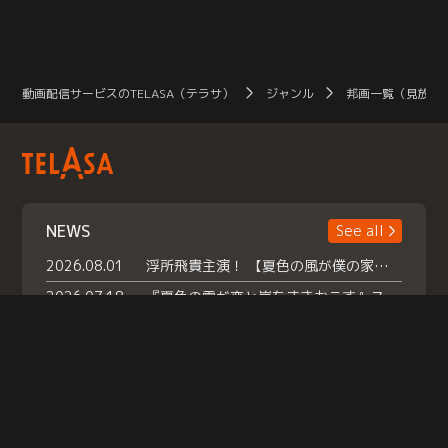
動画配信サービスのTELASA（テラサ）
ジャンル
邦画一覧（見放題
NEWS
See all
2026.08.01
浮所飛貴主演！ 【夏色の風が僕の家にやってきた】 本日よりテラサで独占配信スタート！
2026.07.18
『夏色の雲が恋と嵐をまきおこす』スペシャルメイキング 【Part1】2026年７月18日（土）23時30分～配信スタート！話題のシーンの裏側を大公開！豪華キャスト大集合！ 『武宮家 真夏の家族会議』開催！
2026.07.15
救命医・遥（今田）の《心揺さぶる過去》や、 麻酔科医・権野（船越英一郎）の《謎多きプライベート》など… 《知られざるエピソード》を独占配信！