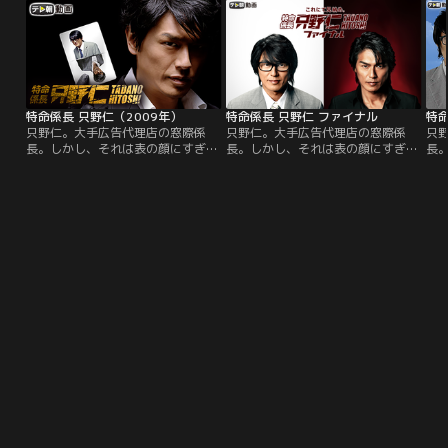
帝”にのし上がってやろうと決意す
サポートのもと、日々、弱い立場の
大
る。舞台は、大阪・ミナミ、東京・
人々を救うべく尽力している。
師
銀座。ネオン輝く夜の街で、ホステ
に
ス・彩香の戦いが始まる！
長
う
特命係長 只野仁（2009年）
特命係長 只野仁 ファイナル
特命
只野仁。大手広告代理店の窓際係
只野仁。大手広告代理店の窓際係
只
長。しかし、それは表の顔にすぎな
長。しかし、それは表の顔にすぎな
長
い。人気テレビドラマシリーズ『特
い。特命係長、只野仁最新作を配
い
命係長 只野仁』の第4弾！
信！
命係