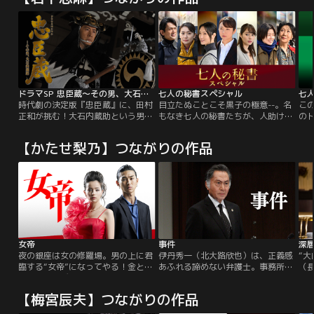
ドラマSP 忠臣蔵～その男、大石内蔵助
七人の秘書スペシャル
七
時代劇の決定版『忠臣蔵』に、田村
目立たぬことこそ黒子の極意--。名
こ
正和が挑む！大石内蔵助という男の
もなき七人の秘書たちが、人助けで
の
心情に迫る、新たな感動作！！豪華
非情な権力者たちを一掃！理不尽だ
たち
キャストが“日本人の心”を熱
らけの日本社会を裏で操り、変えて
組
【かたせ梨乃】つながりの作品
演…！！
いく…。“影の仕事人”となった七人
意
が、人知れず悪をぶっ潰していくさ
ち
まで大反響を呼んだ『七人の秘
れ
書』。≪連続ドラマ最終回のその後
日
≫が描かれるスペシャルドラマ。散
く
り散りになっていた七人が再集結！
女帝
事件
夜の銀座は女の修羅場。男の上に君
伊丹秀一（北大路欣也）は、正義感
“
臨する“女帝”になってやる！金と権
あふれる諦めない弁護士。事務所に
（
力を振りかざす人間たちに人生を踏
は、伊丹の娘で弁護士の織枝（松本
対
みにじられ、母親まで失った立花彩
莉緒）と若手弁護士・加瀬直人（山
梨
【梅宮辰夫】つながりの作品
香。復讐を誓った彼女は故郷を去
下徹大）も所属しており、ベテラン
の
り、“女”を武器に夜の世界で“女
事務員の本多和美（山下容莉枝）の
の