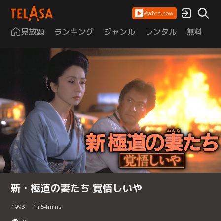
Watch now
見放題
ランキング
ジャンル
レンタル
無料
は
新・極道の妻たち 覚悟しいや
1993
1
h
54
mins