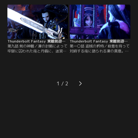
来できないどころか、踏み入ること
玄鬼宗。兄の仇と激昂する丹翡に対
すら憚られる難所であり、待ち受け
し、一騎打ちを提案する蔑天骸。凜
る三つの関門は殤を局地へと追い込
や玄鬼宗が静観する中、丹翡の剣技
む。【提供：バンダイチャンネル】
が冴え渡る。【提供：バンダイチャ
ンネル】
Thunderbolt Fantasy 東離劍遊紀 第09話
Thunderbolt Fantasy 東離劍遊紀 第10話
第九話 剣の神髄／凜の計略によって
第一〇話 盗賊の矜恃／殺意を持って
牢獄に囚われた殤と丹翡に、迷宮を
対峙する殤に語られる凜の真意。不
突破した狩たちから真実が語られ
本意ながらも天刑劍を取り返すため
る。一方、七罪塔では、凜と蔑天骸
には、凜と手を組む必要があると理
により天刑劍を廻る駆け引きが繰り
解する殤。蔑天骸と交渉は成立し、
広げられていた。そこへ招かれざる
形勢は大きく動き出す。掠風竊塵は
客“鳴鳳決殺”こと殺無生が血風を纏
天地の理さえも欺いて奇計妙策を巡
い現れる。【提供：バンダイチャン
らせる。【提供：バンダイチャンネ
1
ネル】
ル】