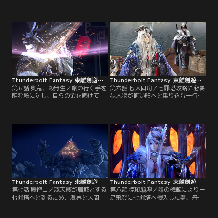
その舎弟である槍（鉾）の達人、捲
で剣を抜いていた。殺無生と名乗る
殘雲。蔑天骸の居城、天然の要害に
その男は、過去に凜と因縁があり、
守られた七罪塔へと歩を進めること
彼を斬るためだけに旅をしていると
となった一行は、夜魔の森に住まう
いう。七罪塔にたどり着くために必
とある人物を新たな仲間に加えよう
要な笛を殺が持っていることが判明
と訪ねるが…。【提供：バンダイチ
し、一行は彼と対峙するが…。【提
ャンネル】
供：バンダイチャンネル】
Thunderbolt Fantasy 東離劍遊紀 第05話
Thunderbolt Fantasy 東離劍遊紀 第06話
第五話 剣鬼、殺無生／旅の行く手を
第六話 七人同舟／七罪塔攻略に必要
阻む殺に対し、自らの命を懸けて戦
な人物が揃い船へと乗り込む一行だ
いを挑むと意気込む捲と、勝算のあ
ったが、仲間であるはずの面々は
る策を講じるまで待てと諭す凜。そ
各々が疑心暗鬼に囚われ、はたして
してどちらにも同意できない殤。迴
肝心な局面でお互いが協力しあえる
靈笛を巡る方針は各々に違う思惑を
のか、先が思いやられるとぼやく
懐かせる。一方、七罪塔では、蔑率
殤。そこへ獵魅、凋命らが待ち伏せ
いる玄鬼宗が動き始めていた。【提
の罠を仕掛けるのだった。【提供：
供：バンダイチャンネル】
バンダイチャンネル】
Thunderbolt Fantasy 東離劍遊紀 第07話
Thunderbolt Fantasy 東離劍遊紀 第08話
第七話 魔脊山／蔑天骸が居城とする
第八話 掠風竊塵／殤の機転により一
七罪塔へと到るため、魔界と人間界
足飛びに七罪塔へ侵入した殤、丹
の間にある幽世と呼ばれる土地であ
翡、凜の三名。しかし、全てお見通
る魔脊山へ挑む一行。常人では行き
しとばかりに眼前に現れる蔑天骸と