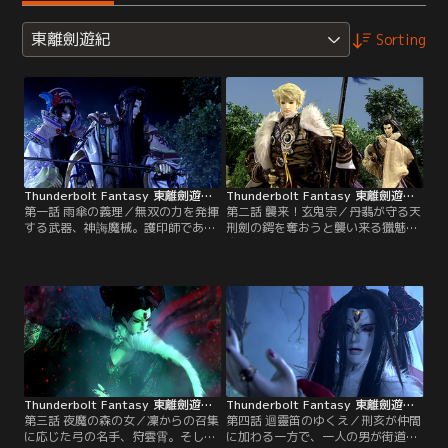
東離劍遊紀
Sorting
Thunderbolt Fantasy 東離劍遊紀 第01話
Thunderbolt Fantasy 東離劍遊紀 第02話
第一話 雨傘の義理／無双の力を発揮
第二話 襲来！玄鬼宗／丹翡が守る天
する武器、神誨魔械。護印師である
刑劍の鍔を奪おうと襲い来る獵魅と
丹衡、丹翡兄妹によって守られてき
玄鬼宗郎党達。雨傘の義理を果たす
た神誨魔械の一つである天刑劍が、
為丹翡を助けた殤は、彼等から「お
今まさに蔑天骸率いる悪の手に落ち
尋ね者」として手配されてしまう。
ようとしていた。丹翡は偶然にも凜
成り行き上、再び玄鬼宗と対峙する
雪鴉、殤不患の両名と出会い、その
殤の前に、二人の男達が姿を現す。
助けを得ることとなる…。【提供：
【提供：バンダイチャンネル】
バンダイチャンネル】
Thunderbolt Fantasy 東離劍遊紀 第03話
Thunderbolt Fantasy 東離劍遊紀 第04話
第三話 夜魔の森の女／凜からの召集
第四話 迴靈笛のゆくえ／刑亥が仲間
に応じた弓の名手、狩雲霄。そして
に加わる一方で、一人の男が街道筋