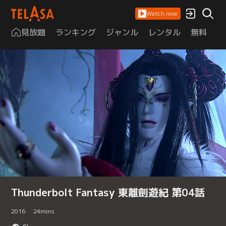
Watch now
見放題
ランキング
ジャンル
レンタル
無料
は
Thunderbolt Fantasy 東離劍遊紀 第04話
2016
24
mins