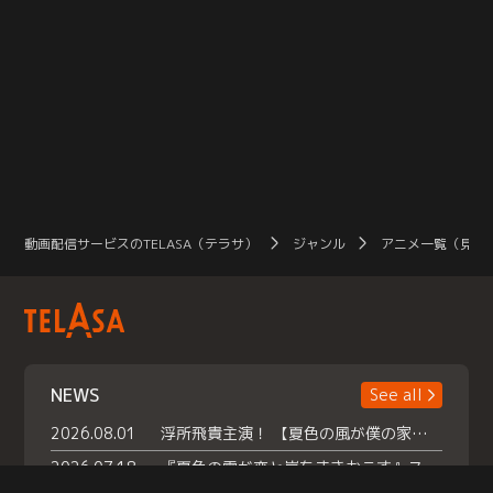
動画配信サービスのTELASA（テラサ）
ジャンル
アニメ一覧（見放
NEWS
See all
2026.08.01
浮所飛貴主演！ 【夏色の風が僕の家にやってきた】 本日よりテラサで独占配信スタート！
2026.07.18
『夏色の雲が恋と嵐をまきおこす』スペシャルメイキング 【Part1】2026年７月18日（土）23時30分～配信スタート！話題のシーンの裏側を大公開！豪華キャスト大集合！ 『武宮家 真夏の家族会議』開催！