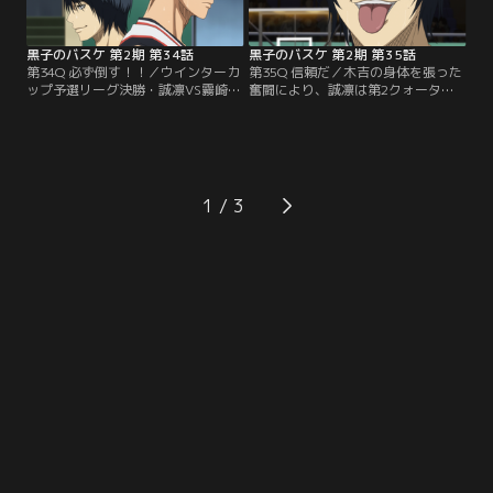
う火神と黒子に対し、日向は…。
ターハイ予選・決勝リーグ進出とい
う状況で…。
黒子のバスケ 第2期 第34話
黒子のバスケ 第2期 第35話
第34Q 必ず倒す！！／ウインターカ
第35Q 信頼だ／木吉の身体を張った
ップ予選リーグ決勝・誠凛VS霧崎第
奮闘により、誠凛は第2クォーター
一の試合がはじまった。因縁の相手
をリードで折り返す。木吉を愚弄
を前に入れ込む日向ら誠凛。黒子も
し、バスケに不誠実な態度をみせる
開始早々、バニシングドライブを炸
花宮に対して、黒子は静かに怒りの
裂させる。流れをつかんだかに見え
炎を燃やす。第3クォーターに入る
たが、霧崎第一の選手たちは、審判
と、霧崎第一は満を持して瀬戸を投
の死角を突いたラフプレイを繰り広
入、花宮と瀬戸の連携による「クモ
1
げる。チームメイトを露骨に狙って
の巣」で伊月のパスを100％スティ
くる花宮のやり方に木吉の怒りが爆
ールし、逆転。入れ込みすぎている
発。仲間を守るため…。
日向の…。