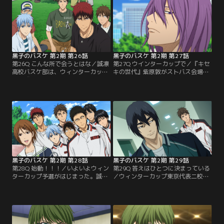
黒子のバスケ 第2期 第26話
黒子のバスケ 第2期 第27話
第26Q こんな所で会うとはな／誠凛
第27Q ウインターカップで／『キセ
高校バスケ部は、ウィンターカップ
キの世代』紫原敦がストバス会場に
での『キセキの世代』との全面戦争
現れた。巨体とは裏腹にゆるーい雰
へ向けて、激しい練習を積んでい
囲気の紫原だが、火神の挑発に乗せ
た。そんなある休日ストリートバス
られ、急遽試合に参戦することに。
ケの大会に参加した黒子たちは、会
紫原を前に、開始早々アクセル全開
場で火神のアメリカ時代の兄貴分・
の木吉。木吉にとって紫原は、中学
氷室辰也と出会う。かつて共にバス
時代に対戦し、完敗を喫した因縁の
ケを学び、技術を競い、決着をつけ
相手だった。氷室と火神、紫原と黒
られないまま別れてしまった因縁の
子、そして木吉。因縁が交錯するス
相手に対し…。
トバス対決の結果は？
黒子のバスケ 第2期 第28話
黒子のバスケ 第2期 第29話
第28Q 始動！！！／いよいよウィン
第29Q 答えはひとつに決まっている
ターカップ予選がはじまった。誠凛
／ウィンターカップ東京代表二校を
の初戦の相手は、大型新人センタ
決める決勝リーグの出場校四校が出
ー・鳴海を擁し、インサイドに強い
そろった。まず誠凛は王者泉真館を
丞成高校。火神を徹底マークしイン
撃破。また緑間擁する秀徳高校も霧
サイドを封じにかかってくる丞成。
崎第一を難なく下すが、霧崎の一軍
しかし誠凛のインサイドは、木吉の
メンバーは、秀徳戦には出場せず誠