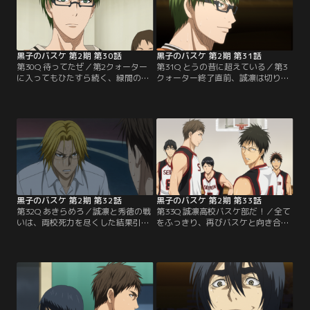
復帰により遥かにパワーアップして
凛戦を観戦・分析していた。霧崎を
いた。木吉は久しぶりの試合で浮か
率いるのは、『無冠の五将』の一人
れつつも、ポイントガード並のパス
である花宮真。「悪童」と呼ばれる
センスと…。
その理由は…？
黒子のバスケ 第2期 第30話
黒子のバスケ 第2期 第31話
第30Q 待ってたぜ／第2クォーター
第31Q とうの昔に超えている／第3
に入ってもひたすら続く、緑間のシ
クォーター終了直前、誠凛は切り札
ュートを火神がブロックする、とい
として黒子を投入。黒子は、緑間、
う光景。振り切られまいと粘る火神
高尾を新技バニシングドライブでブ
に対し緑間が見せたプレイは、かつ
チ抜き、連続得点に繋げ、同点にま
ての彼では有り得ないプレイスタイ
で追いついた。第4クォーターも、
ルだった。これにより飛躍した秀徳
高速パスワークに黒子が加わること
のチームとしての力が誠凛に襲い掛
による、変幻自在のラン＆ガンスタ
かる！しかし誠凛も木吉加入による
イルで勝負するが、秀徳・緑間も限
インサイド強化と、高速パス回し・
界を超えてなおも3Pを放ち続ける。
ラン＆ガンスタイルの…。
黒子のバスケ 第2期 第32話
黒子のバスケ 第2期 第33話
第32Q あきらめろ／誠凛と秀徳の戦
第33Q 誠凛高校バスケ部だ！／全て
いは、両校死力を尽くした結果引き
をふっきり、再びバスケと向き合う
分けに終わり、黒子と緑間はウィン
ことを決めた日向と、屋上での決意
ターカップでの再戦を誓う。一方火
表明を見て部員の本気を感じたリコ
神は、試合後の控室で話す日向と木
が加わり、誠凛バスケ部はついに本
吉の会話を偶然耳にし、衝撃を受け
格始動をはじめる。性格はかみ合わ
る。ひざの痛みに耐えながら、「今
ないものの、木吉と日向の中外二枚
年が最後のチャンス」だという木
看板で、新設校ながら異例の快進撃
吉…。帰宅中、その言葉の意味を問
を見せる誠凛。あと一つ勝てばイン