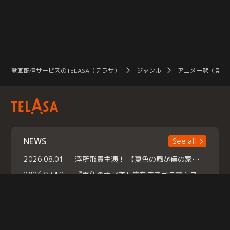
動画配信サービスのTELASA（テラサ）
ジャンル
アニメ一覧（見放
NEWS
See all
2026.08.01
浮所飛貴主演！ 【夏色の風が僕の家にやってきた】 本日よりテラサで独占配信スタート！
2026.07.18
『夏色の雲が恋と嵐をまきおこす』スペシャルメイキング 【Part1】2026年７月18日（土）23時30分～配信スタート！話題のシーンの裏側を大公開！豪華キャスト大集合！ 『武宮家 真夏の家族会議』開催！
2026.07.15
救命医・遥（今田）の《心揺さぶる過去》や、 麻酔科医・権野（船越英一郎）の《謎多きプライベート》など… 《知られざるエピソード》を独占配信！