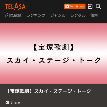
Watch now
見放題
ランキング
ジャンル
レンタル
無料
は
【宝塚歌劇】スカイ・ステージ・トーク
Share