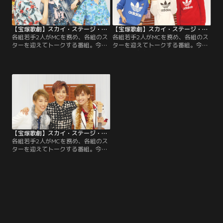
【宝塚歌劇】スカイ・ステージ・トーク Dream Time「鳳月杏・英かおと・礼華はる」
【宝塚歌劇】スカイ・ステージ・トーク Dream Time「永久輝せあ・帆純まひろ・聖乃あすか」
各組若手2人がMCを務め、各組のス
各組若手2人がMCを務め、各組のス
ターを迎えてトークする番組。今回
ターを迎えてトークする番組。今回
は月組・鳳月杏をゲストに迎えて、
は花組・永久輝せあをゲストに迎え
MCを英かおとと礼華はるが務めま
て、MCを花組・帆純まひろと聖乃
す。3人の楽しいトークを、どうぞ
あすかが務めます。※著作権上の都
お楽しみください！※著作権上の都
合により、一部割愛致しておりま
合により、一部割愛致しておりま
す。
す。
【宝塚歌劇】スカイ・ステージ・トーク Dream Time「朝美絢・縣千・彩海せら」
各組若手2人がMCを務め、各組のス
ターを迎えてトークする番組。今回
は雪組・朝美絢をゲストに迎えて、
MCを縣千と彩海せらが務めます。3
人の楽しいトークを、どうぞお楽し
みください！※著作権上の都合によ
り、一部割愛致しております。