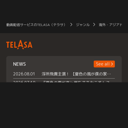
動画配信サービスのTELASA（テラサ）
ジャンル
海外・アジアドラ
NEWS
See all
2026.08.01
浮所飛貴主演！ 【夏色の風が僕の家にやってきた】 本日よりテラサで独占配信スタート！
2026.07.18
『夏色の雲が恋と嵐をまきおこす』スペシャルメイキング 【Part1】2026年７月18日（土）23時30分～配信スタート！話題のシーンの裏側を大公開！豪華キャスト大集合！ 『武宮家 真夏の家族会議』開催！
2026.07.15
救命医・遥（今田）の《心揺さぶる過去》や、 麻酔科医・権野（船越英一郎）の《謎多きプライベート》など… 《知られざるエピソード》を独占配信！