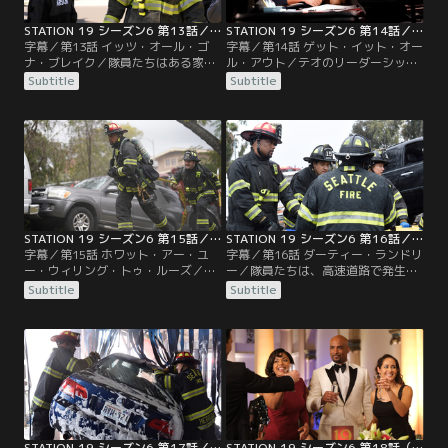
STATION 19 シーズン6 第13話／字幕
STATION 19 シーズン6 第14話／字幕
字幕／第13話 イッツ・オール・ゴ
字幕／第14話 ゲット・イット・オー
ナ・ブレイク／隊員たちはある家族
ル・アウト／テオのリーダーシップ
の言い争いの間に入る。ベイリーと
に対して隊員たちの不満が募り、隊
Subtitle
Subtitle
カリーナは危機妊娠センターで潜入
員たちの感情が爆発する。カリーナ
捜査をする。トラヴィスはイーライ
は、ベンやマヤの助けを借りなが
と一緒に市長選のタウンホールミー
ら、危機的な状態にある患者を治療
ティングの準備を進める。
する。ナターシャとサリヴァンの関
係は行き詰まりを見せる。
STATION 19 シーズン6 第15話／字幕
STATION 19 シーズン6 第16話／字幕
字幕／第15話 ホワット・アー・ユ
字幕／第16話 ダーティー・ランドリ
ー・ウィリング・トゥ・ルーズ／崩
ー／隊員たちは、高速道路で発生し
壊寸前の粗雑に組み立てられた建造
た大規模な玉突き事故に対応する。
Subtitle
Subtitle
物で隊員たちは危険な難題に直面す
アンディはナターシャの決断がもた
る。マヤとカリーナは2人の関係を
らした結果に向き合う手助けをす
元に戻そうと努力する。一方、ジレ
る。一方、ベンは患者を救うために
ンマに苛まれるナターシャは厳しい
自分が下した決断の余波に対処す
決断を迫られる。
る。
STATION 19 シーズン6 第17話／字幕
STATION 19 シーズン6 第18話（最終話）／字幕