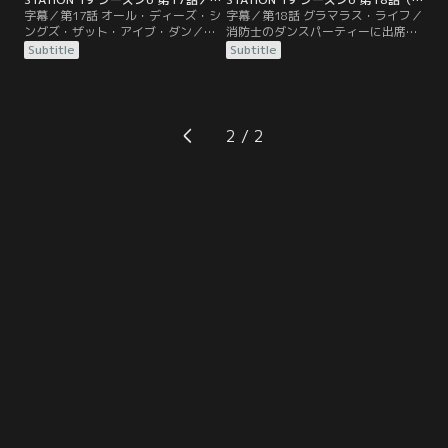
字幕／第17話 オール・ディーズ・シ
字幕／第18話 グラマラス・ライフ／
ングズ・ザット・アイブ・ダン／ト
消防士のダンスパーティーに出席し
ラヴィスとディクソンの間で熾烈な
た19分署の隊員たち。華やかな雰囲
Subtitle
Subtitle
戦いで市長選に衆目が集まる一方
気に包まれる中、大規模な災害が発
で、アンディ、テオ、サリヴァンが
生し、パーティーは中断される。隊
19分署の隊長の座を争う。そんな
員たちは、ドレスアップしたまま救
中、ビクトリアは自身の行動や経験
出活動に奔走するが…。
から突飛な行動を取った後、思いが
2
けない絆を築く。