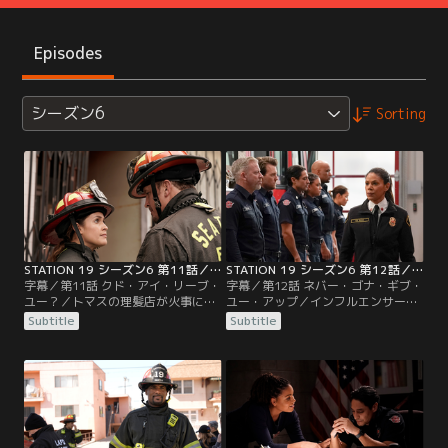
Episodes
シーズン6
Sorting
STATION 19 シーズン6 第11話／字幕
STATION 19 シーズン6 第12話／字幕
字幕／第11話 クド・アイ・リーブ・
字幕／第12話 ネバー・ゴナ・ギブ・
ユー？／トマスの理髪店が火事にな
ユー・アップ／インフルエンサーが
り、19分署の隊員たちは危険を伴う
ライブ配信中にトラブルが発生。隊
Subtitle
Subtitle
決断を迫られる。心理カウンセラー
員たちはライブ配信が続く中、困難
のダイアンが署に立ち寄り、ビクト
な救出に臨む。市長選挙戦がスター
リアやカリーナとともに再び行動を
トするが、トラヴィスは窮地に陥
起こす。ベケットは自分の将来につ
る。ベンは患者の異常な兆候から非
いて決断する。
常に稀な病気であることを突き止め
る。