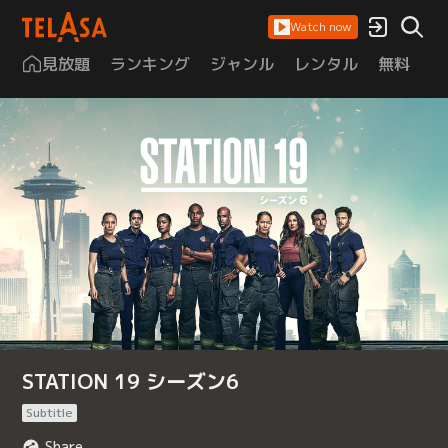
Watch now
見放題
ランキング
ジャンル
レンタル
無料
は
STATION 19 シーズン6
Subtitle
Share