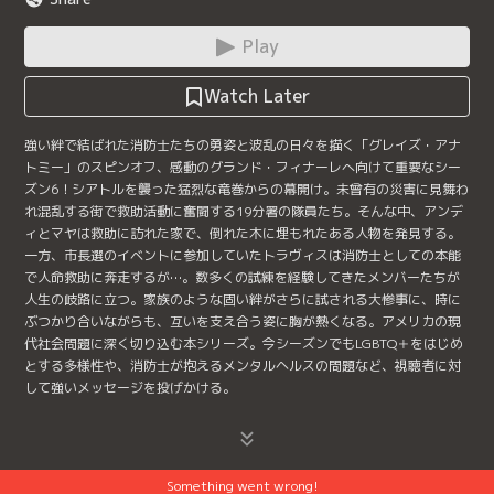
Play
Watch Later
強い絆で結ばれた消防士たちの勇姿と波乱の日々を描く「グレイズ・アナ
トミー」のスピンオフ、感動のグランド・フィナーレへ向けて重要なシー
ズン6！シアトルを襲った猛烈な竜巻からの幕開け。未曾有の災害に見舞わ
れ混乱する街で救助活動に奮闘する19分署の隊員たち。そんな中、アンデ
ィとマヤは救助に訪れた家で、倒れた木に埋もれたある人物を発見する。
一方、市長選のイベントに参加していたトラヴィスは消防士としての本能
で人命救助に奔走するが…。数多くの試練を経験してきたメンバーたちが
人生の岐路に立つ。家族のような固い絆がさらに試される大惨事に、時に
ぶつかり合いながらも、互いを支え合う姿に胸が熱くなる。アメリカの現
代社会問題に深く切り込む本シリーズ。今シーズンでもLGBTQ＋をはじめ
とする多様性や、消防士が抱えるメンタルヘルスの問題など、視聴者に対
して強いメッセージを投げかける。
Something went wrong!