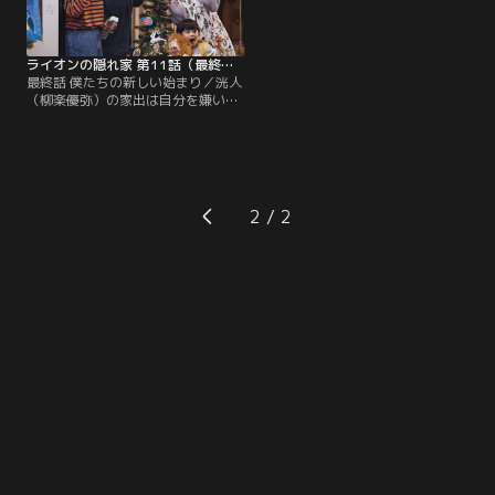
ライオンの隠れ家 第11話（最終話）
最終話 僕たちの新しい始まり／洸人
（柳楽優弥）の家出は自分を嫌いに
なったからだと考える美路人（坂東
龍汰）。ライオン（佐藤大空）たち
と探し回るが、洸人は東京にいた。
彼らが見る、次の景色とは--。
2