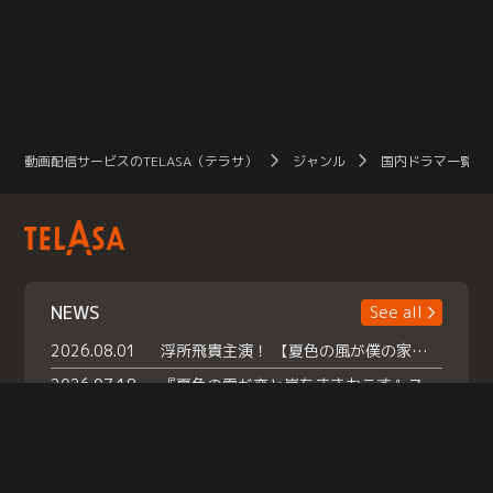
動画配信サービスのTELASA（テラサ）
ジャンル
国内ドラマ一覧（
NEWS
See all
2026.08.01
浮所飛貴主演！ 【夏色の風が僕の家にやってきた】 本日よりテラサで独占配信スタート！
2026.07.18
『夏色の雲が恋と嵐をまきおこす』スペシャルメイキング 【Part1】2026年７月18日（土）23時30分～配信スタート！話題のシーンの裏側を大公開！豪華キャスト大集合！ 『武宮家 真夏の家族会議』開催！
2026.07.15
救命医・遥（今田）の《心揺さぶる過去》や、 麻酔科医・権野（船越英一郎）の《謎多きプライベート》など… 《知られざるエピソード》を独占配信！