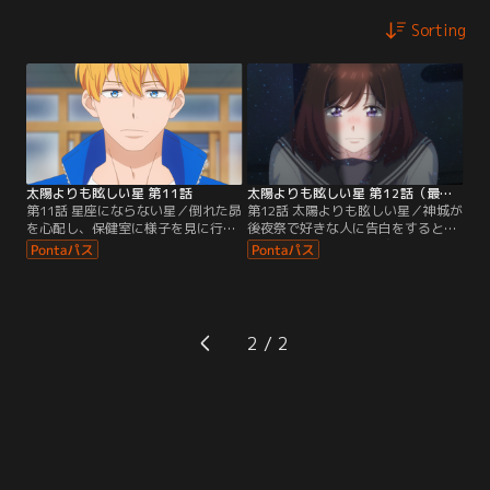
Sorting
太陽よりも眩しい星 第11話
太陽よりも眩しい星 第12話（最終話）
第11話 星座にならない星／倒れた昴
第12話 太陽よりも眩しい星／神城が
を心配し、保健室に様子を見に行く
後夜祭で好きな人に告白をすると聞
朔英。元気にふるまう昴を見て、神
き、朔英は思わず「神城が好き」と
城は学祭当日昴の手伝いをすると言
告白をしてしまう。その場から逃げ
い出してしまう。告白を考えていた
出した朔英を神城は戸惑いながらも
だけに朔英は寂しく思うが、しかし
追う。フラれたと思いこんだ朔英は
朔英との受付係の時間だけは手伝い
涙を流しながら、体育館倉庫に隠れ
ができないと神城は宣言。そしてつ
ていた。すると扉が開き、そこにい
2
いに学祭がはじまり--。
たのは神城で......。