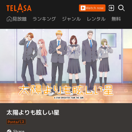
Watch now
見放題
ランキング
ジャンル
レンタル
無料
は
太陽よりも眩しい星
Share