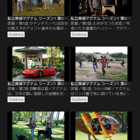
私立探偵マグナム シーズン1 第05話／吹替
私立探偵マグナム シーズン1 第06話／吹替
吹替／第5話 サドンデス／TCは自分
吹替／第6話 よみがえった初恋／年
の教え子のアメフト選手の父親が殺
老いた大富豪のヘンリー・ブラウン
人で告発された事を知り、マグナム
（ベン・ヴェリーン）は、マグナム
Dubbing
Dubbing
に無罪になるように調査を依頼す
に、失った愛を取りも戻すため、最
る。
近になって連絡のあった初恋の女性
の捜索を依頼するが、彼女は30年前
に死んだはずだった。
私立探偵マグナム シーズン1 第07話／吹替
私立探偵マグナム シーズン1 第08話／吹替
吹替／第7話 目撃者は猫／マグナム
吹替／第8話 つらい決断／マグナム
は、少女の飼い猫探しの依頼を引き
はリンパ腫で死に掛けている男に雇
受けるが、調査中に見つけた別の猫
われ、骨髄移植の適合性があるはず
Dubbing
Dubbing
のせいで、殺されたFBI捜査官の遺体
の疎遠となっっている弟探しを依頼
を発見する。
され、彼を見つけ出すが、弟もまた
マグナムの助けが必要な状況だっ
た。