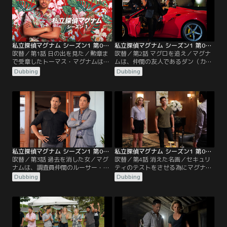
私立探偵マグナム シーズン1 第01話／吹替
私立探偵マグナム シーズン1 第02話／吹替
吹替／第1話 日の出を見た／勲章ま
吹替／第2話 マグロを追え／マグナ
で受章したトーマス・マグナムは、
ムは、仲間の友人であるダン（カー
アフガニスタンから帰国し、軍で培
ル・ウェザース）が35万ドル相当の
Dubbing
Dubbing
ったスキルを武器にハワイで探偵調
130キロものマグロを盗まれて困っ
査員を始める。
ていると聞き助けようとするが、マ
グロを盗んだ泥棒もまたマグナムの
助けを必要としていた。
私立探偵マグナム シーズン1 第03話／吹替
私立探偵マグナム シーズン1 第04話／吹替
吹替／第3話 過去を消した女／マグ
吹替／第4話 消えた名画／セキュリ
ナムは、調査員仲間のルーサー・ギ
ティのテストをさせる為にマグナム
リス（ケン・チョン）に、昏睡中の
を雇った、ヒギンズの親友の美術愛
Dubbing
Dubbing
婚約者が大掛かりな顔面整形手術を
好家が殺され、マグナムが第一容疑
受けてたことを知った男性からの
者として疑われ、逮捕される。
「婚約者の正体を調べて欲しい」と
いう依頼を、代わりに調査するよう
命じられる。