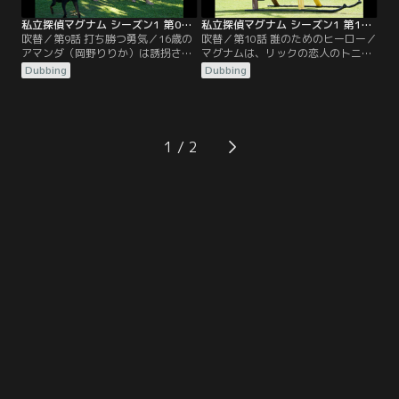
私立探偵マグナム シーズン1 第09話／吹替
私立探偵マグナム シーズン1 第10話／吹替
吹替／第9話 打ち勝つ勇気／16歳の
吹替／第10話 誰のためのヒーロー／
アマンダ（岡野りりか）は誘拐され
マグナムは、リックの恋人のトニが
監禁されていたが脱出した。彼女の
主催した違法ポーカーが、覆面の強
Dubbing
Dubbing
両親は同じように捕虜で監禁された
盗に襲われ金を奪われた為、ギャン
経験を持つマグナムに、娘を誘拐し
グに借金することになったトニとリ
た犯人探しを依頼する。
ックを助ける為、強盗を追うこ。
1