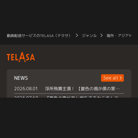
動画配信サービスのTELASA（テラサ）
ジャンル
海外・アジアドラ
NEWS
See all
2026.08.01
浮所飛貴主演！ 【夏色の風が僕の家にやってきた】 本日よりテラサで独占配信スタート！
2026.07.18
『夏色の雲が恋と嵐をまきおこす』スペシャルメイキング 【Part1】2026年７月18日（土）23時30分～配信スタート！話題のシーンの裏側を大公開！豪華キャスト大集合！ 『武宮家 真夏の家族会議』開催！
2026.07.15
救命医・遥（今田）の《心揺さぶる過去》や、 麻酔科医・権野（船越英一郎）の《謎多きプライベート》など… 《知られざるエピソード》を独占配信！