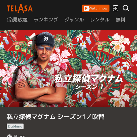
Watch now
見放題
ランキング
ジャンル
レンタル
無料
は
私立探偵マグナム シーズン1／吹替
Dubbing
Share