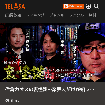
Watch now
見放題
ランキング
ジャンル
レンタル
無料
は
住倉カオスの裏怪談～業界人だけが知っ…
Share