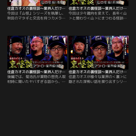
住倉カオスの裏怪談～業界人だけが知っている深怖い話 山の怪編（後編）
住倉カオスの裏怪談～業界人だけが知っている深怖い話 山の怪編（前編）
今回は『山怪』シリーズを執筆し、
今回は少々趣向を変えて、長年＜山
秋田のマタギと交流を持つカメラマ
＞と関わり＜山＞にまつわる怪談を
ン・田中康弘氏と自ら猟もする異色
蒐集してきた方々を招き、「山の
の怪談作家・若本衣織さんがゲスト
怪」を深掘り！『山怪』シリーズを
に招き、「山の怪」を深掘り！MC
執筆し、秋田のマタギと交流を持つ
の住倉氏の山で出会った野生動物の
カメラマン・田中康弘氏と自ら猟も
恐怖体験からスタート。
する異色の怪談作家・若本衣織さん
がゲスト。
住倉カオスの裏怪談～業界人だけが知っている深怖い話 アウトロー業界編（後編）
住倉カオスの裏怪談～業界人だけが知っている深怖い話 アウトロー業界編（前編）
後編では、菊池氏が薬物の密売人取
住倉カオスが様々な業界の＜裏＞に
材時に聞いたヤバすぎる話から、殺
隠された深怖い話を探り出すシリー
人者の話へと連鎖…村田氏が西成で
ズ。ヤバすぎる＜アウトロー業界＞
襲われそうになった時に現れた救世
にスポットを当て、裏社会への危険
主とは？！相当なコワモテ・アウト
な取材に挑み続ける「実話ナックル
ローたちを取材してきた菊池氏が最
ズ」の編集者・バーガー菊池氏と樹
も戦慄した取材相手とは意外に
海から宗教まで、社会の闇にダイブ
も？！
する潜入ライター・村田らむ氏。