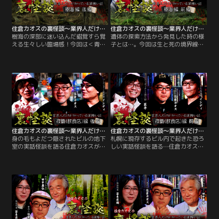
住倉カオスの裏怪談～業界人だけが知っている深怖い話 樹海編 後編
住倉カオスの裏怪談～業界人だけが知っている深怖い話 樹海編 前編
樹海の深部に迷い込んだ錯覚すら覚
遺体の探索方法から発見した時の様
える生々しい臨場感！今回は＜青木
子とは…。今回は生と死の境界線上
ヶ原樹海＞を十数年に渡って探索し
にある迷宮とも云うべき＜青木ヶ原
続け、70～100体以上の遺体を発見
樹海＞を生々しい現場写真と共に探
してきたエキスパート2人（廃墟＆
索する！▽全国約1500箇所の廃墟を
樹海探検家・栗原亨氏と樹海のKさ
訪れ、樹海では70体以上の遺体を発
んことコヘイ氏）と、現場写真を見
見してきた＜廃墟＆樹海探検家＞の
ながら樹海を探索していく。後編で
栗原亨氏がゲスト。
はいよいよ遺体写真が多数登場！
住倉カオスの裏怪談～業界人だけが知っている深怖い話 夜職（飲食店）編 後編
住倉カオスの裏怪談～業界人だけが知っている深怖い話 夜職（飲食店）編 前編
身の毛もよだつ隠されたビルの地下
札幌に現存するビル内で起きた恐ろ
室の実話怪談を語る住倉カオスが
しい実話怪談を語る…住倉カオスが
様々な業界の＜裏＞に隠された深怖
様々な業界の＜裏＞に隠された深怖
い話を探り出すシリーズ▽今回は夜
い話を探り出すシリーズ▽今回は夜
の街で働く二人から漆黒の闇に蠢く
の街で仕事をする人々の中から飲食
≪裏≫をまさぐる…▽後編では新宿
業に携わるお二人を招いて、夜の闇
ゴールデン街でバーテンダーをする
に蠢く≪裏≫をまさぐる…▽前編で
インディ氏が都市伝説のような『帰
は日本一の繁華街、新宿歌舞伎町の
らない常連』の実話などを披露。
ゴールデン街でのヤバイ＜裏話＞を
次々披露。