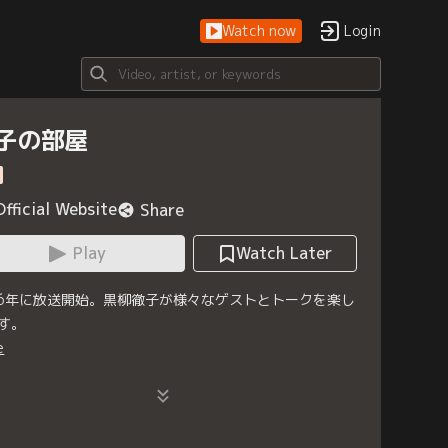
Watch now
Login
子の部屋
Official Website
Share
Play
Watch Later
76年に放送開始。黒柳徹子が様々なゲストとトークを楽し
す。
e