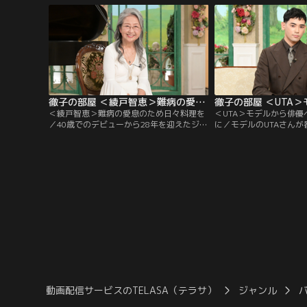
かり、手術をし治療を受ければ大丈夫と治
国によって演奏への反応
療に前向きな気持ちでいた。しかし手術が
と語る。アメリカの観客
終わった直後、1週間くらい意識がな
味線の本場・青森に近く
く…。
奏に「オーレ！」とかけ
徹子の部屋 ＜綾戸智恵＞難病の愛息のため日々料理を（2026/07/02放送分）
＜綾戸智恵＞難病の愛息のため日々料理を
＜UTA＞モデルから俳
／40歳でのデビューから28年を迎えたジャ
に／モデルのUTAさん
ズシンガー、綾戸智恵さん。デビュー当時
本木雅弘さん、母・内田
から順風満帆な歌手人生にも見えるが、批
父・内田裕也さん、祖母
評家から「こんなのはジャズではない」と
いう日本を代表する著名
批判され、長い間、「わたしはジャズシン
た知られざる素顔を明か
ガーです、とは言えなかった」と言う。コ
父を「裕也」と呼び捨て
ロナ禍には引退も考えたが…。
日常や…。
動画配信サービスのTELASA（テラサ）
ジャンル