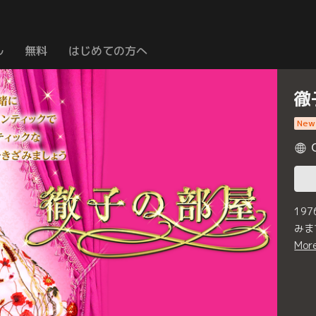
ル
無料
はじめての方へ
徹
New
19
みま
Mor