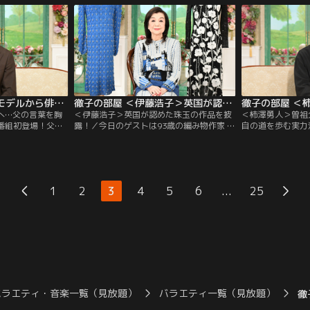
がまったく異なる
ラマを父と一緒に見ること！父の作品を見
り36年。生前か
の反応は、津軽三
て感想を求められた役者家系ならではの環
は亡くなった後も
、スペインでは演
境を告白！また、父と比較され役者になる
花束が供えてあっ
声が。
ことへの反発から…。
しいヒデさんを思
白。
徹子の部屋 ＜UTA＞モデルから俳優へ…父の言葉を胸に（2026/07/01放送分）
徹子の部屋 ＜伊藤浩子＞英国が認めた珠玉の作品を披露！（2026/06/30放送分）
優へ…父の言葉を胸
＜伊藤浩子＞英国が認めた珠玉の作品を披
＜柿澤勇人＞曽祖
が番組初登場！父・
露！／今日のゲストは93歳の編み物作家 伊
自の道を歩む実力
也哉子さん、祖
藤浩子さん。4歳で編物を始め、戦時中の
台を踏み、現在は
・樹木希林さんと
物資不足の時代も古いセーターをほどいて
俳優として活躍を
な芸能一家で育っ
編み直すほど、その情熱を絶やすことがな
える。曽祖父と祖
します。家では祖
かった伊藤さん。高校時代に恩師からヨー
宝を持つ稀な家系
にしていた驚きの
ロッパの技法や色彩学を学び、20歳の時に
期からプロのサッ
...
1
2
3
4
5
6
25
「全国編物コンクール」で最優秀となる高
校のサッカー部で
松宮妃賞を受賞。
バラエティ・音楽一覧（見放題）
バラエティ一覧（見放題）
徹