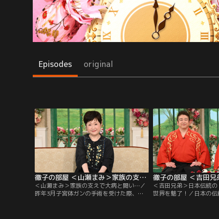
Episodes
original
徹子の部屋 ＜山瀬まみ＞家族の支えで大病と闘い…（2026/07/09放送分）
＜山瀬まみ＞家族の支えで大病と闘い…／
＜吉田兄弟＞日本伝統の
昨年3月子宮体ガンの手術を受けた際、ガ
世界を魅了！／日本の伝
ンの合併症で脳梗塞を発症した山瀬まみさ
線でジャズやロックのよ
ん。ガンという大きな病を宣告されたもの
で、世界を魅了する吉田
の、ずっと続いていた体調不良の原因がわ
カ国以上でコンサートを