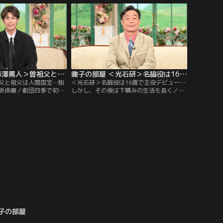
らモテモテだった夫。それ
で作詞作曲して数々のヒット曲を生み出し
続き、お墓には意味深な
てきた。結婚当初から記念日は祝わないス
たそう。10代の頃より恋
タイルで、最近は毎日30分の掃除が日課に
い夜な夜な涙したと告
なった。夫婦共に80代になり…。
徹子の部屋 ＜柿澤勇人＞曽祖父と祖父は人間国宝…独自の道を歩む実力派俳優（2026/06/26放送分）
徹子の部屋 ＜光石研＞名脇役は16歳で主役デビュー…しかし、その後は下積みの生活も長く（2026/06/25放送分）
父と祖父は人間国宝…独
＜光石研＞名脇役は16歳で主役デビュー…
派俳優／劇団四季で初舞
しかし、その後は下積みの生活も長く／名
演劇の未来を担う実力派
脇役として数多くのドラマや映画に欠かせ
続ける柿澤勇人さんを迎
ない存在の光石研さん。実は16歳の時にオ
父に二代続けての人間国
ーディションを受けて、いきなり映画で主
に育ったが、自身は幼少
役デビューしたという。しばらくは順調だ
カー選手を目指し、強豪
ったが、30代の頃には仕事もなくしばらく
汗を流していた。
下積み生活を味わった。
子の部屋