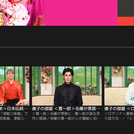
徹子の部屋 ＜吉田兄弟＞日本伝統の「津軽三味線」で世界を魅了！（2026/07/08放送分）
徹子の部屋 ＜寛一郎＞名優が家族に…寛一郎が語る苦労と感謝（2026/07/07放送分）
「津軽三味線」で
＜寛一郎＞名優が家族に…寛一郎が語る苦
＜ロザンナ＞最愛
統楽器、津軽三味
労と感謝／俳優の寛一郎さんが番組に初登
ら話せる…／「ヒ
うな多彩な音を奏
場！祖父・三國連太郎さんや父・佐藤浩市
ーしたのは1968
兄弟。これまで30
さんという偉大な名優を家族にもつ寛一郎
跡」が大ヒット、
行ってきた2人、
さんの幼少期の家族の団らんは、映画やド
なった。後に夫と