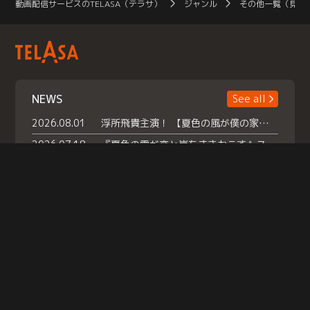
動画配信サービスのTELASA（テラサ）
ジャンル
その他一覧（見放
NEWS
See all
2026.08.01
浮所飛貴主演！ 【夏色の風が僕の家にやってきた】 本日よりテラサで独占配信スタート！
2026.07.18
『夏色の雲が恋と嵐をまきおこす』スペシャルメイキング 【Part1】2026年７月18日（土）23時30分～配信スタート！話題のシーンの裏側を大公開！豪華キャスト大集合！ 『武宮家 真夏の家族会議』開催！
2026.07.15
救命医・遥（今田）の《心揺さぶる過去》や、 麻酔科医・権野（船越英一郎）の《謎多きプライベート》など… 《知られざるエピソード》を独占配信！
Help
|
Company Profile
|
Act on Specified Commercial Transactions
|