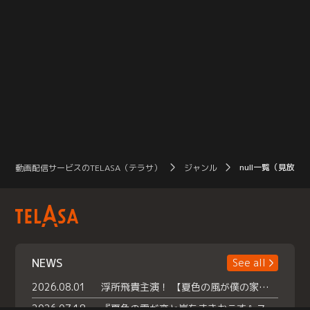
null一覧（見放題
動画配信サービスのTELASA（テラサ）
ジャンル
NEWS
See all
2026.08.01
浮所飛貴主演！ 【夏色の風が僕の家にやってきた】 本日よりテラサで独占配信スタート！
2026.07.18
『夏色の雲が恋と嵐をまきおこす』スペシャルメイキング 【Part1】2026年７月18日（土）23時30分～配信スタート！話題のシーンの裏側を大公開！豪華キャスト大集合！ 『武宮家 真夏の家族会議』開催！