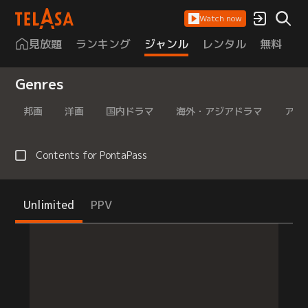
Watch now
見放題
ランキング
ジャンル
レンタル
無料
は
Genres
邦画
洋画
国内ドラマ
海外・アジアドラマ
アニ
Contents for PontaPass
Unlimited
PPV