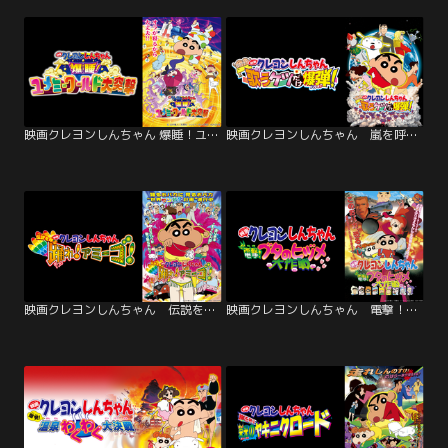
映画クレヨンしんちゃん 爆睡！ユメミーワールド大突撃
映画クレヨンしんちゃん 嵐を呼ぶ 歌うケツだけ爆弾！
映画クレヨンしんちゃん 伝説を呼ぶ 踊れ！アミーゴ！
映画クレヨンしんちゃん 電撃！ブタのヒヅメ大作戦