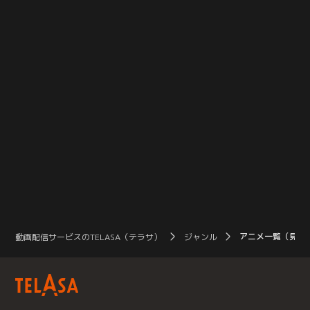
アニメ一覧（見放
動画配信サービスのTELASA（テラサ）
ジャンル