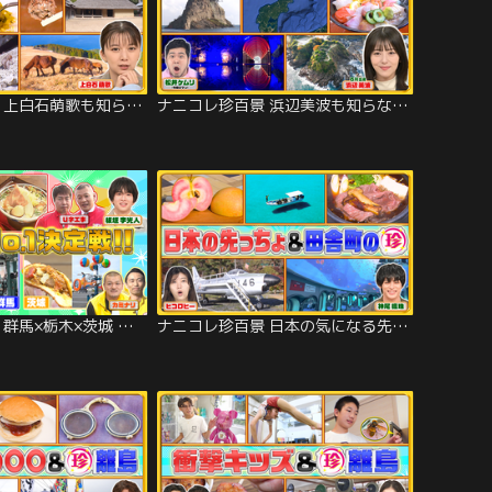
ナニコレ珍百景 上白石萌歌も知らない鹿児島・離島の珍伝統＆半島の先っちょ大調査＆日本最古の〇〇珍百景（2026/02/15放送分）
ナニコレ珍百景 浜辺美波も知らなかった…石川県＆四国の先っちょを突撃調査SP！（2026/02/08放送分）
ナニコレ珍百景 群馬×栃木×茨城 意地とプライドをかけた北関東No.1決定戦SP！（2025/12/07放送分）
ナニコレ珍百景 日本の気になる先っちょ大調査＆時間が貯まる！？田舎町の珍システム（2025/11/23放送分）