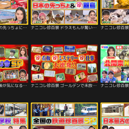
ナニコレ珍百景 日本の先っちょに外国の風景＆200℃…過酷な珍仕事をお手伝いSP（2026/03/15放送分）
ナニコレ珍百景 ドラえもんが驚いたスゴイ最新技術＆伊豆・鹿児島の先っちょ大調査（2026/02/22放送分）
ナニコレ珍百景 その後が気になる珍百景を徹底調査！“あの珍百景は今”2時間SP（2026/01/11放送分）
ナニコレ珍百景 ゴールデンで未放送の新ネタを一挙大放出SP！！（2025/12/13放送分）