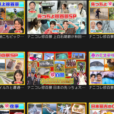
ナニコレ珍百景 織田裕二もビックリ！陸上珍百景＆北海道に女人禁制の先っちょが！？（2026/06/21放送分）
ナニコレ珍百景 上白石萌歌が秋田の先っちょ大調査！＆M！LKが驚いた三重の先っちょSP（2026/06/07放送分）
ナニコレ珍百景 野生イルカと遭遇…まるで遊園地！？GWに行きたい全国の珍百景な道の駅SP！！（2026/05/03放送分）
ナニコレ珍百景 日本の先っちょ大調査＆あの珍百景は今？…未公開の特別編（2026/04/25放送分）