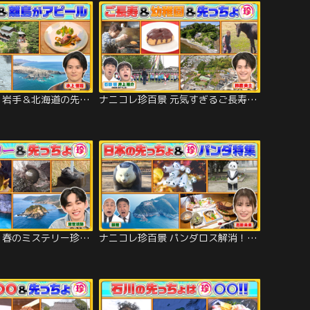
ナニコレ珍百景 岩手＆北海道の先っちょ大調査SP！断崖絶壁にフレンチレストラン！？（2026/05/24放送分）
ナニコレ珍百景 元気すぎるご長寿＆今どきの幼稚園＆宮城・長崎の先っちょ珍調査SP（2026/05/17放送分）
ナニコレ珍百景 春のミステリー珍百景＆山口・長崎の先っちょで驚きの発見SP（2026/04/19放送分）
ナニコレ珍百景 パンダロス解消！？全国の珍パンダ特集＆半島の先っちょ大調査SP（2026/04/12放送分）