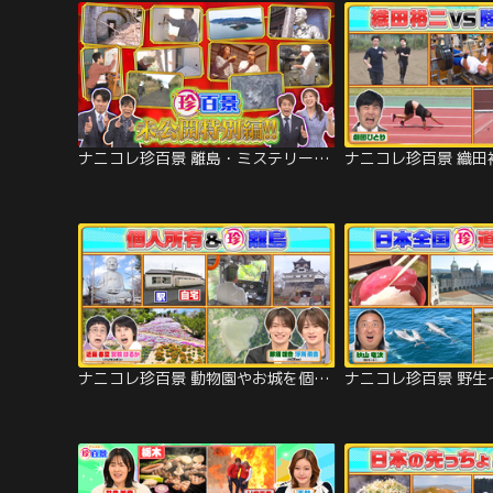
ナニコレ珍百景 離島・ミステリー・あの珍百景は今？…未放送ネタ連発の特別編！（2026/06/27放送分）
ナニコレ珍百景 動物園やお城を個人で所有！？北海道の先っちょ＆ハートだらけの離島（2026/05/10放送分）