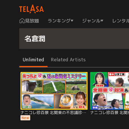
見放題
ランキング
ジャンル
レンタ
名倉潤
Unlimited
Related Artists
ナニコレ珍百景 北関東の不思議珍百景＆房総半島の先っちょにある謎の人工島に上陸SP（2026/08/02放送分）
New