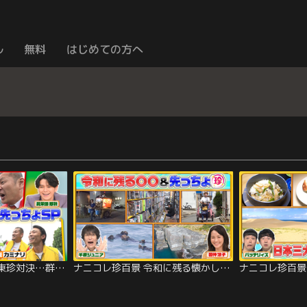
ル
無料
はじめての方へ
ナニコレ珍百景 北関東珍対決…群馬×栃木×茨城＆北海道・沖縄の先っちょ2時間SP！（2026/07/19放送分）
ナニコレ珍百景 令和に残る懐かしの〇〇＆北海道・山口の先っちょに驚きの絶景SP（2026/07/12放送分）