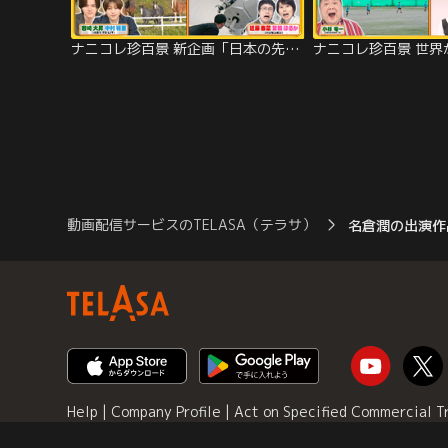
ナニコレ珍百景 新企画「日本の先っちょを大調査」行ってみると実は珍百景だらけSP！（2025/11/16放送分）
動画配信サービスのTELASA（テラサ）
名倉潤の出演作
Help
|
Company Profile
|
Act on Specified Commercial T
Policy