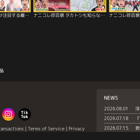
ナニコレ珍百景 世界が注目する離島＆田舎町！不思議なものだらけの学校珍百景SP（2025/11/09放送分）
ナニコレ珍百景 タカトシも知らない北海道の離島の魅力＆日本全国の鉄道珍百景SP（2025/11/02放送分）
品
NEWS
2026.08.01
2026.07.18
2026.07.15
ransactions
|
Terms of Service
|
Privacy