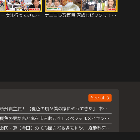
ナニコレ珍百景 一度は行ってみたい！今も現役で活躍する日本最古の〇〇＆珍離島SP（2025/10/26放送分）
ナニコレ珍百景 家族もビックリ！サーカス日本一少女や昆虫大好き少年の衝撃映像SP（2025/10/19放送分）
See all
浮所飛貴主演！ 【夏色の風が僕の家にやってきた】 本日よりテラサで独占配信スタート！
『夏色の雲が恋と嵐をまきおこす』スペシャルメイキング 【Part1】2026年７月18日（土）23時30分～配信スタート！話題のシーンの裏側を大公開！豪華キャスト大集合！ 『武宮家 真夏の家族会議』開催！
救命医・遥（今田）の《心揺さぶる過去》や、 麻酔科医・権野（船越英一郎）の《謎多きプライベート》など… 《知られざるエピソード》を独占配信！