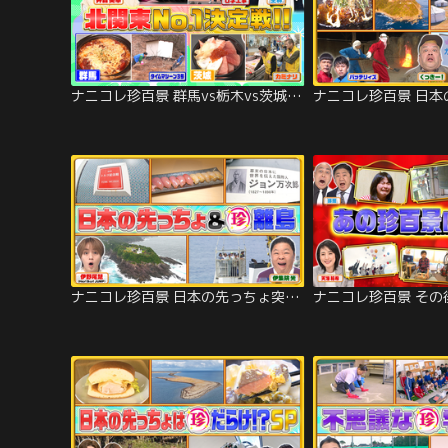
ナニコレ珍百景 群馬vs栃木vs茨城 意地とプライドをかけた北関東No.1決定戦SP！！（2026/03/22放送分）
ナニコレ珍百景 日本の先っちょ突撃調査＆感動…神秘の離島に伝わる親子ガチ相撲！！（2026/01/18放送分）