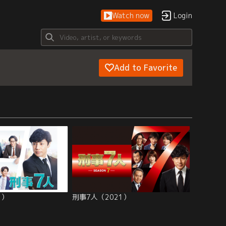
Watch now
Login
Add to Favorite
2）
刑事7人（2021）