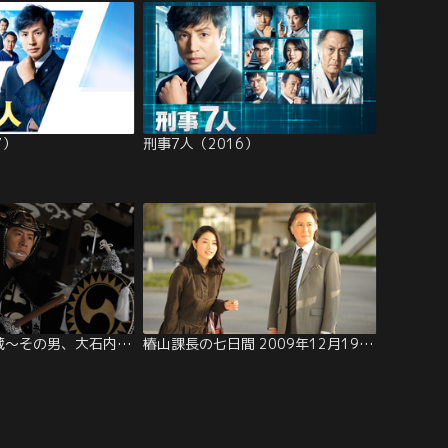
7）
刑事7人（2016）
ドラマSP 忠臣蔵～その男、大石内蔵助
椿山課長の七日間 2009年12月19日放送