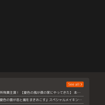
See all
浮所飛貴主演！ 【夏色の風が僕の家にやってきた】 本日よりテラサで独占配信スタート！
『夏色の雲が恋と嵐をまきおこす』スペシャルメイキング 【Part1】2026年７月18日（土）23時30分～配信スタート！話題のシーンの裏側を大公開！豪華キャスト大集合！ 『武宮家 真夏の家族会議』開催！