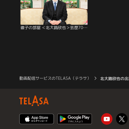
徹子の部屋 ＜北大路欣也＞芸歴70年！友の絆に感謝（2026/04/08放送分）
動画配信サービスのTELASA（テラサ）
北大路欣也の出