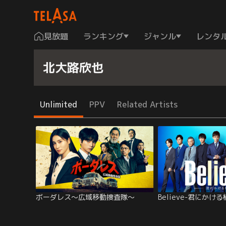
見放題
ランキング
ジャンル
レンタ
北大路欣也
Unlimited
PPV
Related Artists
ボーダレス～広域移動捜査隊～
Believe-君にかける