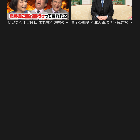
ザワつく！金曜日 まもなく還暦の一茂さんへ ちさ子さんから忠告！絶品カルボナーラも登場（2026/01/09放送分）
徹子の部屋 ＜北大路欣也＞芸歴70年！友の絆に感謝（2026/04/08放送分）