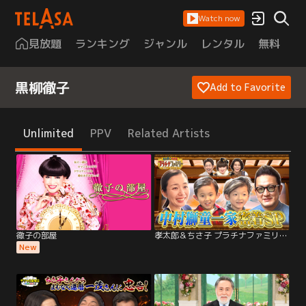
Watch now
見放題
ランキング
ジャンル
レンタル
無料
は
黒柳徹子
Add to Favorite
Unlimited
PPV
Related Artists
徹子の部屋
孝太郎＆ちさ子 プラチナファミリー 華麗なる一家をのぞき見 歌舞伎界の革命児、中村獅童ファミリーに密着！豪邸を特別に大公開！息子たちが初めて挑む大舞台の裏側も…
New