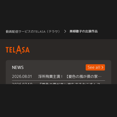
黒柳徹子の出演作品
動画配信サービスのTELASA（テラサ）
NEWS
See all
2026.08.01
浮所飛貴主演！ 【夏色の風が僕の家にやってきた】 本日よりテラサで独占配信スタート！
2026.07.18
『夏色の雲が恋と嵐をまきおこす』スペシャルメイキング 【Part1】2026年７月18日（土）23時30分～配信スタート！話題のシーンの裏側を大公開！豪華キャスト大集合！ 『武宮家 真夏の家族会議』開催！
2026.07.15
救命医・遥（今田）の《心揺さぶる過去》や、 麻酔科医・権野（船越英一郎）の《謎多きプライベート》など… 《知られざるエピソード》を独占配信！