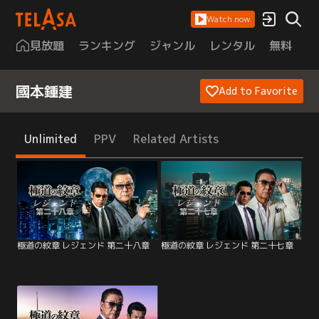
Watch now
見放題
ランキング
ジャンル
レンタル
無料
は
國本鍾建
Add to Favorite
Unlimited
PPV
Related Artists
極道の紋章 レジェンド 第二十八章
極道の紋章 レジェンド 第二十七章