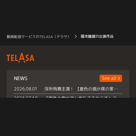
國本鍾建の出演作品
動画配信サービスのTELASA（テラサ）
NEWS
See all
2026.08.01
浮所飛貴主演！ 【夏色の風が僕の家にやってきた】 本日よりテラサで独占配信スタート！
2026.07.18
『夏色の雲が恋と嵐をまきおこす』スペシャルメイキング 【Part1】2026年７月18日（土）23時30分～配信スタート！話題のシーンの裏側を大公開！豪華キャスト大集合！ 『武宮家 真夏の家族会議』開催！
2026.07.15
救命医・遥（今田）の《心揺さぶる過去》や、 麻酔科医・権野（船越英一郎）の《謎多きプライベート》など… 《知られざるエピソード》を独占配信！