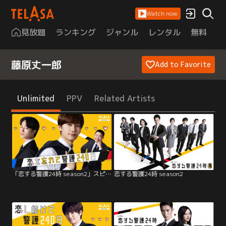
Watch now
見放題
ランキング
ジャンル
レンタル
無料
は
藤原丈一郎
Add to Favorite
Unlimited
PPV
Related Artists
「恋する警護24時 season2」スピンオフドラマ「恋を忘れて警護240日」
恋する警護24時 season2