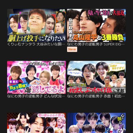
くりぃむナンタラ 大谷みたいな胴上げ投手になりたい！目指せ、5人連続成功！！（2026/03/09放送分）
なにわ男子の逆転男子 SUPER EIGHT丸山隆平が参戦！匂い当て対決で大接近！
New
なにわ男子の逆転男子 どんな状況でもカメラ目線で「愛してるよ」対決！室龍太参戦！
なにわ男子の逆転男子 赤面！初出しぶっちゃけ旅in京都 大橋＆西畑の異常な愛情告白！