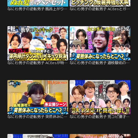
なにわ男子の逆転男子 風呂上がりヘアセット対決！濡れ髪から目黒蓮を完全再現！
なにわ男子の逆転男子 ACEesとガチ5番勝負完結編！道枝、大声で赤っ恥！？
なにわ男子の逆転男子 ACEesが特技で殴り込み！シンバルキックでまさかの事件！？
なにわ男子の逆転男子 道枝駿佑の休日に密着！日用品を買い物…リアルすぎる素顔放出
なにわ男子の逆転男子 突然休みになったらどこへ行く？長尾謙杜編【未公開映像】
なにわ男子の逆転男子 完コピ漫才後半戦！マユリカ＆東京ホテイソンにガチ挑戦！