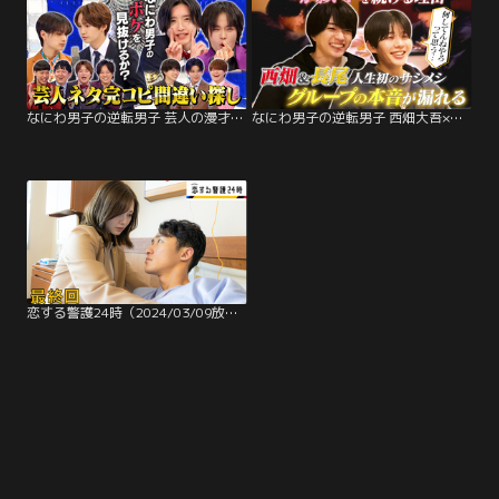
なにわ男子の逆転男子 芸人の漫才を完コピ！忍ばせたなにわ男子のボケを見抜けるか？
なにわ男子の逆転男子 西畑大吾×長尾謙杜が初のサシメシ！「かわいい」をし続ける理由とは？
恋する警護24時（2024/03/09放送分）第09話（最終話）