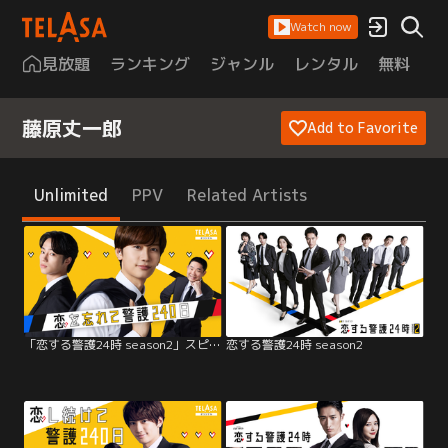
Watch now
見放題
ランキング
ジャンル
レンタル
無料
は
藤原丈一郎
Add to Favorite
Unlimited
PPV
Related Artists
「恋する警護24時 season2」スピンオフドラマ「恋を忘れて警護240日」
恋する警護24時 season2