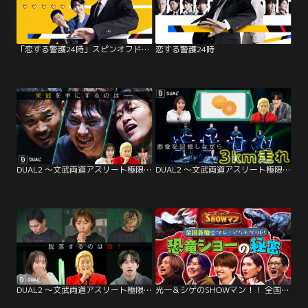
「恋する警護24時」スピンオフドラマ「恋し続けて警護240日」
恋する警護24時
DUAL2 ～文武両道アスリート極限サバイバル～ Final 決着…辿り着いたスポーツの原点
DUAL2 ～文武両道アスリート極限サバイバル～ ep.7 記憶力×持久力 人類極限レース
DUAL2 ～文武両道アスリート極限サバイバル～ ep.6 “見えなかった”1ポイント
光一＆シゲのSHOWマン！！ 全国でチケット争奪戦！リアルを追求した恐竜ショーの秘密に迫る！