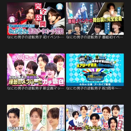
なにわ男子の逆転男子 初イベント裏側密着後半！私服デートコーデ対決裏も表も大公開！
なにわ男子の逆転男子 番組初イベント舞台裏に完全密着！楽屋の素顔＆初心LOVEコラボ
なにわ男子の逆転男子 新企画マッチング男子！お泊まり相手を匿名投票！ガチ本音トーク！
なにわ男子の逆転男子 祝3周年～スタジオ飛び出してKアリーナ横浜に来ちゃいました～【アーカイブ配信】