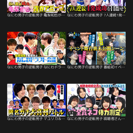
なにわ男子の逆転男子 亀梨和也が登場！全員成功で最高の青春アミーゴがしたい！
なにわ男子の逆転男子 7人連続1発成功なるか！？「一発成功男子」心を削る罰ゲーム
なにわ男子の逆転男子 なにわドラフト会議！指名争い＆手押し相撲ガチバトル！
なにわ男子の逆転男子 番組初イベント舞台裏に完全密着！【未公開版】
なにわ男子の逆転男子 マユリカ＆ママタルト参戦！匿名で芸人とガチ大喜利対決！！
なにわ男子の逆転男子 視聴者さんの夢企画！全員ネコになってガチ体力測定！