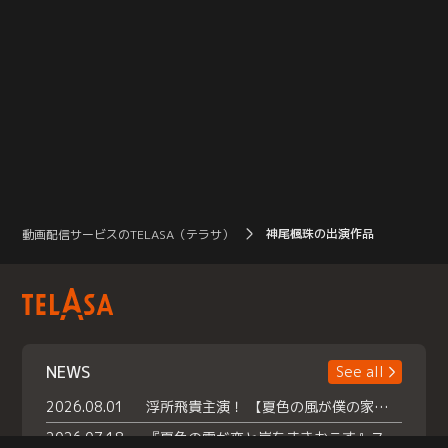
神尾楓珠の出演作品
動画配信サービスのTELASA（テラサ）
NEWS
See all
2026.08.01
浮所飛貴主演！ 【夏色の風が僕の家にやってきた】 本日よりテラサで独占配信スタート！
2026.07.18
『夏色の雲が恋と嵐をまきおこす』スペシャルメイキング 【Part1】2026年７月18日（土）23時30分～配信スタート！話題のシーンの裏側を大公開！豪華キャスト大集合！ 『武宮家 真夏の家族会議』開催！