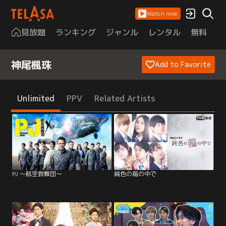
Watch now
見放題
ランキング
ジャンル
レンタル
無料
は
神尾楓珠
Add to Favorite
Unlimited
PPV
Related Artists
PJ ～航空救難団～
鈍色の箱の中で