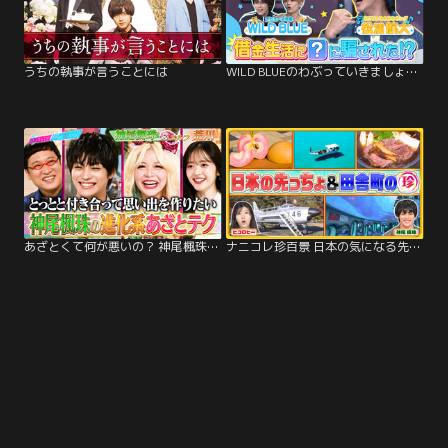
うちの執事が言うことには
WILD BLUEのわぶっていきましょう！（2025/10/19放送分）＃02
あざとくて何が悪いの？ 神尾楓珠の進化系あざとテク＆SNSタイパ女子の秘技（2025/09/11放送分）
ナニコレ珍百景 日本の気になる先っちょ大調査＆時間が貯まる！？田舎町の珍システム（2025/11/23放送分）